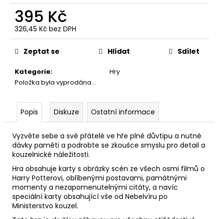
č
395 Kč
u
j
326,45 Kč bez DPH
e
Měrná
m
cena:
Zeptat se
Hlídat
Sdílet
e
Kategorie
:
Hry
Položka byla vyprodána…
NÁHRDELNÍK
OBRACEČ
ČASU,
HARRY
Popis
Diskuze
Ostatní informace
POTTER
245
Vyzvěte sebe a své přátelé ve hře plné důvtipu a nutné
Kč
dávky paměti a podrobte se zkoušce smyslu pro detail a
kouzelnické náležitosti.
Hra obsahuje karty s obrázky scén ze všech osmi filmů o
Harry Potterovi, oblíbenými postavami, památnými
momenty a nezapomenutelnými citáty, a navíc
speciální karty obsahující vše od Nebelvíru po
Ministerstvo kouzel.