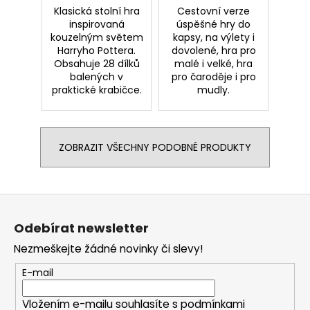
Klasická stolní hra
Cestovní verze
inspirovaná
úspěšné hry do
kouzelným světem
kapsy, na výlety i
Harryho Pottera.
dovolené, hra pro
Obsahuje 28 dílků
malé i velké, hra
balených v
pro čaroděje i pro
praktické krabičce.
mudly.
ZOBRAZIT VŠECHNY PODOBNÉ PRODUKTY
Z
á
Odebírat newsletter
p
Nezmeškejte žádné novinky či slevy!
a
t
E-mail
í
Vložením e-mailu souhlasíte s
podmínkami