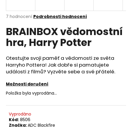
a
j
Průměrné
7 hodnocení
Podrobnosti hodnocení
í
hodnocení
BRAINBOX vědomostní
produktu
t
je
?
hra, Harry Potter
4,6
z
5
hvězdiček.
Otestujte svoji paměť a vědomosti ze světa
Harryho Pottera! Jak dobře si pamatujete
HLEDAT
události z filmů? Vyzvěte sebe a své přátelé.
Možnosti doručení
D
Položka byla vyprodána…
o
p
o
Vyprodáno
r
Kód:
8506
Značka:
ADC Blackfire
u