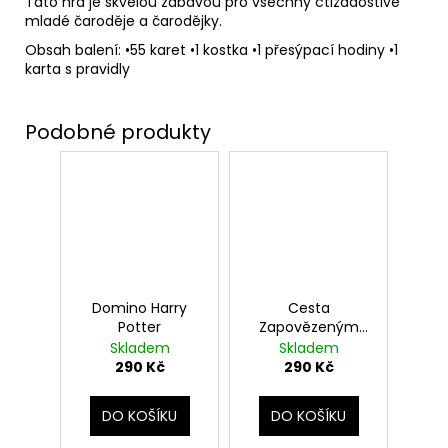
Tato hra je skvělou zábavou pro všechny ctižádostivé
mladé čaroděje a čarodějky.
Obsah balení: •55 karet •1 kostka •1 přesýpací hodiny •1
karta s pravidly
Domino Harry
Cesta
Potter
Zapovězeným
lesem, Harry
Skladem
Skladem
Potter
290 Kč
290 Kč
DO KOŠÍKU
DO KOŠÍKU