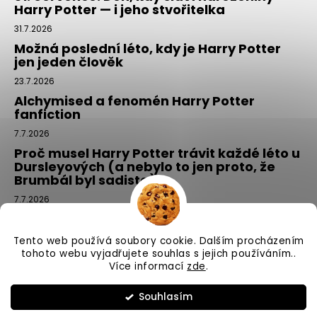
Harry Potter — i jeho stvořitelka
31.7.2026
Možná poslední léto, kdy je Harry Potter
jen jeden člověk
23.7.2026
Alchymised a fenomén Harry Potter
fanfiction
7.7.2026
Proč musel Harry Potter trávit každé léto u
Dursleyových (a nebylo to jen proto, že
Brumbál byl sadista)
7.7.2026
Tajemný balíček z Příčné ulice: kouzlo,
které si vyberete tím, že si ho NEvyberete
Tento web používá soubory cookie. Dalším procházením
1.7.2026
tohoto webu vyjadřujete souhlas s jejich používáním..
Více informací
zde
.
Vytvořil Shoptet
Souhlasím
Copyright 2026
Příčná ulice
. Všechna práva vyhrazena.