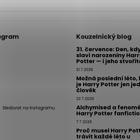
agram
Kouzelnický blog
31. července: Den, kd
slaví narozeniny Harr
Potter — i jeho stvoři
31.7.2026
Možná poslední léto,
je Harry Potter jen je
člověk
23.7.2026
Alchymised a fenom
Sledovat na Instagramu
Harry Potter fanficti
7.7.2026
Proč musel Harry Pot
trávit každé léto u