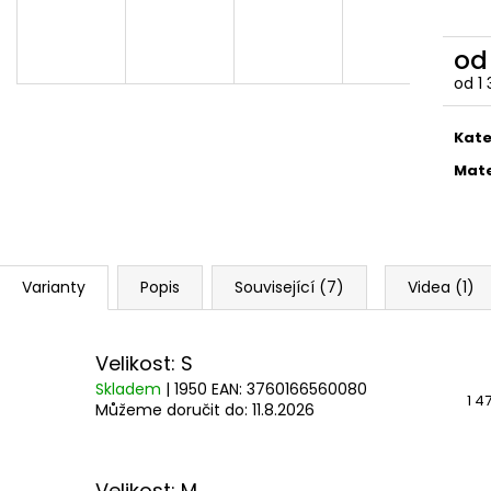
ČOKOLÁDOVÁ ŽABKA 15 G, HARRY
TAJEMNÝ BALÍČEK
POTTER
399 Kč
130 Kč
Původně:
499 K
o
od
1
Měr
cena
Kate
Mate
Varianty
Popis
Související (7)
Videa (1)
Velikost: S
Skladem
| 1950
EAN:
3760166560080
1 4
Můžeme doručit do:
11.8.2026
Velikost: M