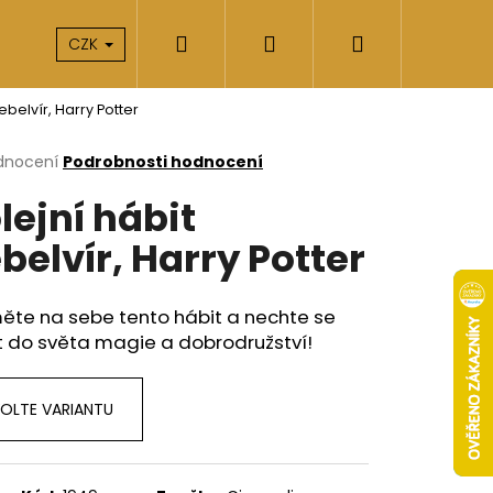
Hledat
Přihlášení
Nákupní
takty
O nás
CZK
ebelvír, Harry Potter
košík
rné
dnocení
Podrobnosti hodnocení
cení
lejní hábit
ktu
belvír, Harry Potter
ček.
ěte na sebe tento hábit a nechte se
t do světa magie a dobrodružství!
OLTE VARIANTU
Následující