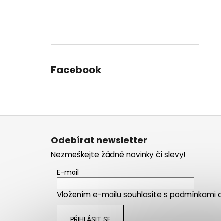
Facebook
Z
á
Odebírat newsletter
p
Nezmeškejte žádné novinky či slevy!
a
t
E-mail
í
Vložením e-mailu souhlasíte s
podmínkami o
PŘIHLÁSIT SE