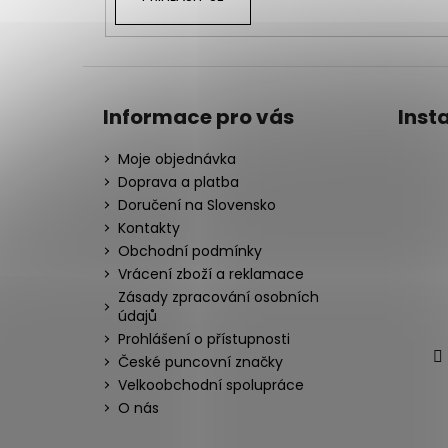
Informace pro vás
Inst
Moje objednávka
Doprava a platba
Doručení na Slovensko
Kontakty
Obchodní podmínky
Vrácení zboží a reklamace
Zásady zpracování osobních
údajů
Prohlášení o přístupnosti
České puncovní značky
Velkoobchodní spolupráce
O nás