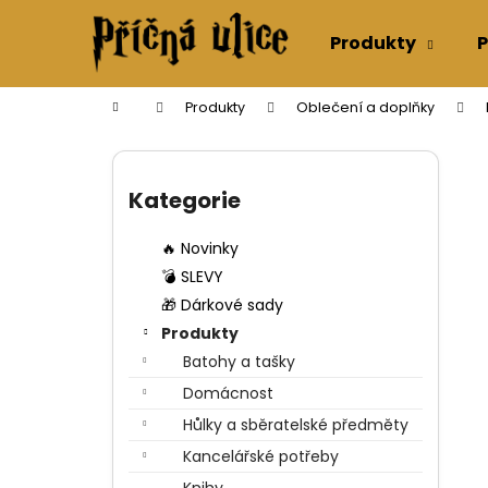
K
Přejít
na
o
Produkty
P
obsah
Zpět
Zpět
š
do
do
í
Domů
Produkty
Oblečení a doplňky
k
obchodu
obchodu
P
o
Přeskočit
s
kategorie
Kategorie
t
r
🔥 Novinky
a
💣 SLEVY
n
🎁 Dárkové sady
n
Produkty
í
Batohy a tašky
p
Domácnost
a
Hůlky a sběratelské předměty
n
Kancelářské potřeby
e