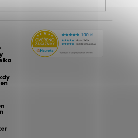
y
y
telka
 kdy
den
én
on
ter