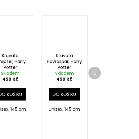
Kravata
Kravata
ijozel, Harry
Havraspár, Harry
Potter
Potter
Další
Skladem
Skladem
produkt
450 Kč
450 Kč
DO KOŠÍKU
DO KOŠÍKU
isex, 145 cm
unisex, 145 cm