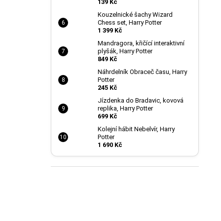
139 Kč
Kouzelnické šachy Wizard
Chess set, Harry Potter
1 399 Kč
Mandragora, křičící interaktivní
plyšák, Harry Potter
849 Kč
Náhrdelník Obraceč času, Harry
Potter
245 Kč
Jízdenka do Bradavic, kovová
replika, Harry Potter
699 Kč
Kolejní hábit Nebelvír, Harry
Potter
1 690 Kč