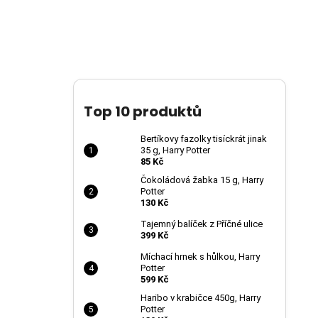
Top 10 produktů
Bertíkovy fazolky tisíckrát jinak
35 g, Harry Potter
85 Kč
Čokoládová žabka 15 g, Harry
Potter
130 Kč
Tajemný balíček z Příčné ulice
399 Kč
Míchací hrnek s hůlkou, Harry
Potter
599 Kč
Haribo v krabičce 450g, Harry
Potter