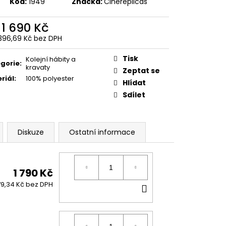
Kód:
1949
Značka:
Cinereplicas
 Z PŘÍČNÉ ULICE
č
d
1 690 Kč
 396,69 Kč
bez DPH
ná
:
Tisk
Kolejní hábity a
gorie
:
kravaty
Zeptat se
riál
:
100% polyester
Hlídat
Sdílet
Diskuze
Ostatní informace
1 790 Kč
DO
79,34 Kč bez DPH
KOŠÍKU