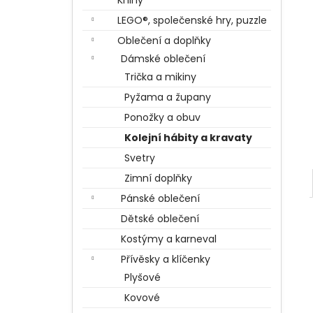
Knihy
BERTÍKOVY FAZOLKY TISÍCKRÁT JINAK
l
35 G, HARRY POTTER
LEGO®, společenské hry, puzzle
85 Kč
Oblečení a doplňky
Dámské oblečení
Trička a mikiny
Pyžama a župany
Ponožky a obuv
Kolejní hábity a kravaty
Svetry
Zimní doplňky
Pánské oblečení
Dětské oblečení
Kostýmy a karneval
Přívěsky a klíčenky
Plyšové
Kovové