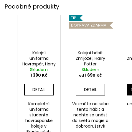
TIP
DOPRAVA ZDARMA
Kolejní
Kolejní hábit
uniforma
Zmijozel, Harry
Zm
Havraspár, Harry
Potter
Skladem
Potter
Skladem
1 390 Kč
1 690 Kč
od
DETAIL
DETAIL
Kompletní
Vezměte na sebe
un
uniforma
tento hábit a
studenta
nechte se unést
havraspárské
do světa magie a
koleje v
dobrodružství!
Bradavicích.