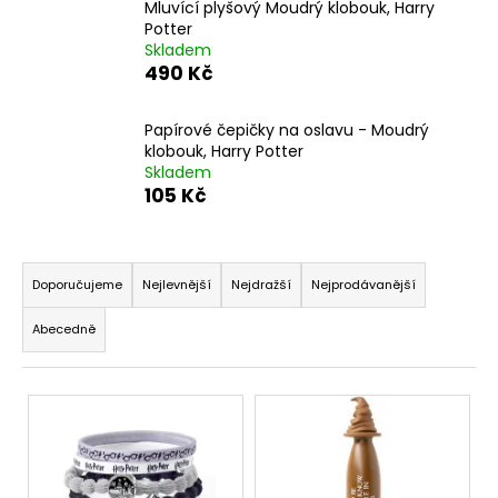
Mluvící plyšový Moudrý klobouk, Harry
a
Potter
j
Skladem
490 Kč
í
t
Papírové čepičky na oslavu - Moudrý
?
klobouk, Harry Potter
Skladem
105 Kč
Ř
HLEDAT
a
Doporučujeme
Nejlevnější
Nejdražší
Nejprodávanější
z
Abecedně
e
D
n
o
V
í
p
o
ý
p
r
p
r
u
i
o