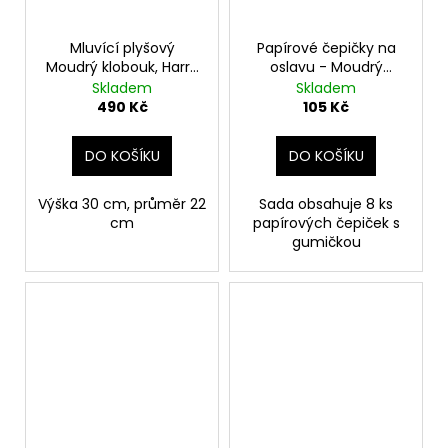
Mluvící plyšový
Papírové čepičky na
Moudrý klobouk, Harry
oslavu - Moudrý
Potter
klobouk, Harry Potter
Skladem
Skladem
490 Kč
105 Kč
DO KOŠÍKU
DO KOŠÍKU
Výška 30 cm, průměr 22
Sada obsahuje 8 ks
cm
papírových čepiček s
gumičkou