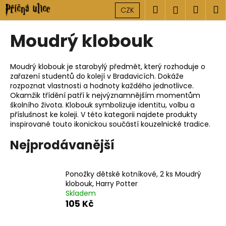
K
Přejít
Hledat
Náku
M
Přihlášen
CZK
na
o
obsah
Zpět
Zpět
košík
š
Moudrý klobouk
í
C
k
o
Moudrý klobouk je starobylý předmět, který rozhoduje o
zařazení studentů do kolejí v Bradavicích. Dokáže
p
rozpoznat vlastnosti a hodnoty každého jednotlivce.
o
Okamžik třídění patří k nejvýznamnějším momentům
t
školního života. Klobouk symbolizuje identitu, volbu a
příslušnost ke koleji. V této kategorii najdete produkty
ř
inspirované touto ikonickou součástí kouzelnické tradice.
e
Nejprodávanější
b
u
j
Ponožky dětské kotníkové, 2 ks Moudrý
e
klobouk, Harry Potter
Skladem
t
105 Kč
e
n