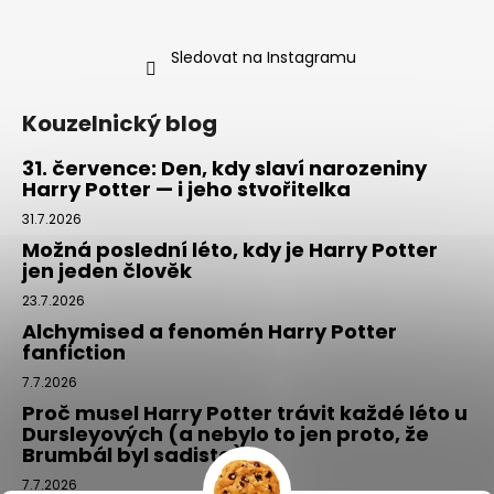
Sledovat na Instagramu
Kouzelnický blog
31. července: Den, kdy slaví narozeniny
Harry Potter — i jeho stvořitelka
31.7.2026
Možná poslední léto, kdy je Harry Potter
jen jeden člověk
23.7.2026
Alchymised a fenomén Harry Potter
fanfiction
7.7.2026
Proč musel Harry Potter trávit každé léto u
Dursleyových (a nebylo to jen proto, že
Brumbál byl sadista)
7.7.2026