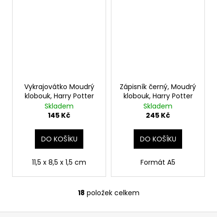
Vykrajovátko Moudrý
Zápisník černý, Moudrý
klobouk, Harry Potter
klobouk, Harry Potter
Skladem
Skladem
145 Kč
245 Kč
DO KOŠÍKU
DO KOŠÍKU
11,5 x 8,5 x 1,5 cm
Formát A5
18
položek celkem
O
v