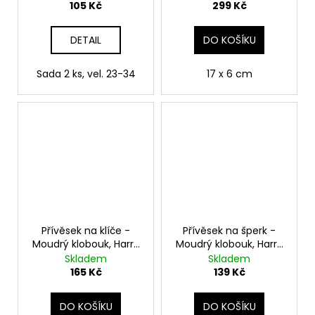
105 Kč
299 Kč
DETAIL
DO KOŠÍKU
Sada 2 ks, vel. 23-34
17 x 6 cm
Přívěsek na klíče -
Přívěsek na šperk -
Moudrý klobouk, Harry
Moudrý klobouk, Harry
Potter
Potter
Skladem
Skladem
165 Kč
139 Kč
DO KOŠÍKU
DO KOŠÍKU