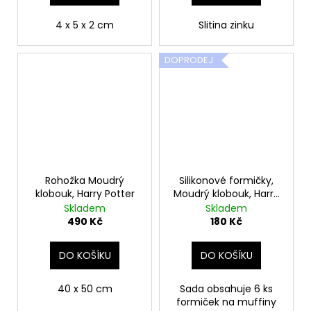
4 x 5 x 2 cm
Slitina zinku
DOPRODEJ
Rohožka Moudrý
Silikonové formičky,
klobouk, Harry Potter
Moudrý klobouk, Harry
Potter
Skladem
Skladem
490 Kč
180 Kč
DO KOŠÍKU
DO KOŠÍKU
40 x 50 cm
Sada obsahuje 6 ks
formiček na muffiny