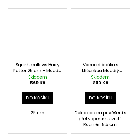
Squishmallows Harry
Vánoční baňka s
Potter 25 cm - Moudrý
klíčenkou Moudrý
klobouk
klobouk, Harry Potter
Skladem
Skladem
569 Kč
290 Kč
DO KOŠÍKU
DO KOŠÍKU
25 cm
Dekorace na pověšení s
překvapením uvnitř.
Rozměr: 8,5 cm.