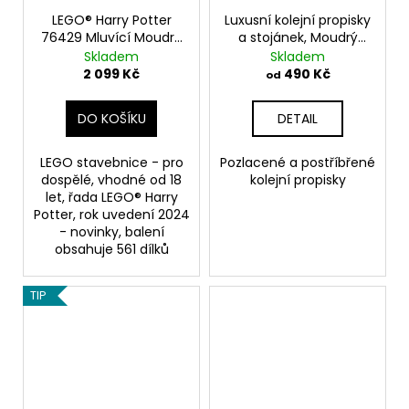
LEGO® Harry Potter
Luxusní kolejní propisky
76429 Mluvící Moudrý
a stojánek, Moudrý
klobouk
klobouk, Harry Potter
Skladem
Skladem
2 099 Kč
490 Kč
od
DO KOŠÍKU
DETAIL
LEGO stavebnice - pro
Pozlacené a postříbřené
dospělé, vhodné od 18
kolejní propisky
let, řada LEGO® Harry
Potter, rok uvedení 2024
- novinky, balení
obsahuje 561 dílků
TIP