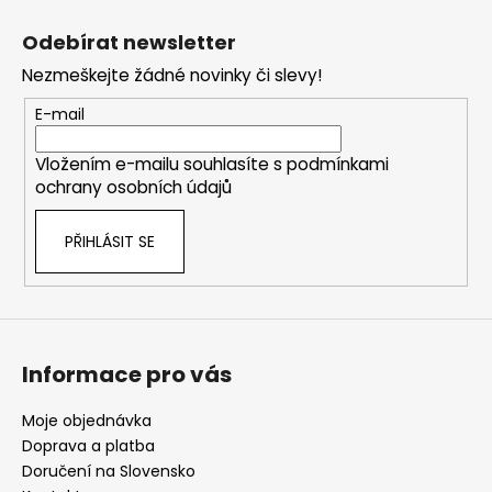
Z
l
á
á
Odebírat newsletter
d
p
a
Nezmeškejte žádné novinky či slevy!
a
c
t
E-mail
í
í
p
Vložením e-mailu souhlasíte s
podmínkami
r
ochrany osobních údajů
v
k
PŘIHLÁSIT SE
y
v
ý
p
i
s
Informace pro vás
u
Moje objednávka
Doprava a platba
Doručení na Slovensko