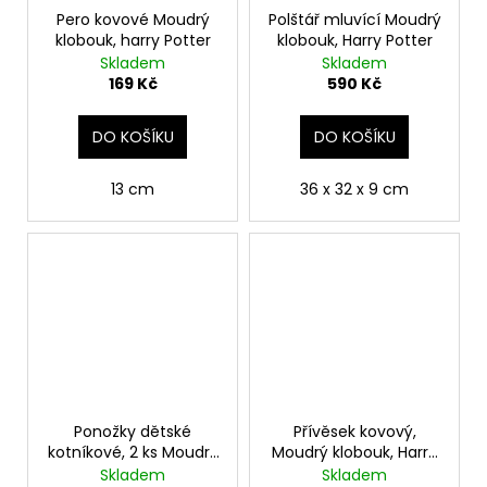
Pero kovové Moudrý
Polštář mluvící Moudrý
klobouk, harry Potter
klobouk, Harry Potter
Skladem
Skladem
169 Kč
590 Kč
DO KOŠÍKU
DO KOŠÍKU
13 cm
36 x 32 x 9 cm
Ponožky dětské
Přívěsek kovový,
kotníkové, 2 ks Moudrý
Moudrý klobouk, Harry
klobouk, Harry Potter
Potter
Skladem
Skladem