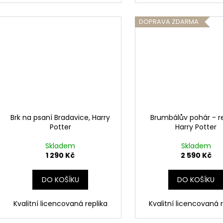
DOPRAVA ZDARMA
Brk na psaní Bradavice, Harry
Brumbálův pohár - re
Potter
Harry Potter
Skladem
Skladem
1 290 Kč
2 590 Kč
DO KOŠÍKU
DO KOŠÍKU
Kvalitní licencovaná replika
Kvalitní licencovaná r