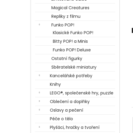
BERTÍKOVY FAZOLKY TISÍCKRÁT JINAK
l
35 G, HARRY POTTER
Magical Creatures
85 Kč
Repliky z filmu
Funko POP!
Klasické Funko POP!
Bitty POP! a Minis
Funko POP! Deluxe
Ostatní figurky
Sběratelské miniatury
Kancelářské potřeby
Knihy
LEGO®, společenské hry, puzzle
Oblečení a doplňky
Oslavy a pečení
Péče o tělo
Plyšáci, hračky a tvoření