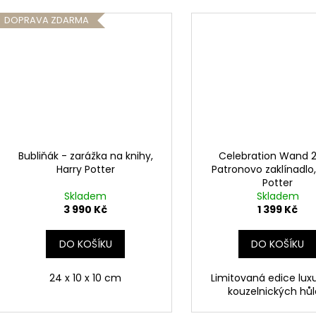
DOPRAVA ZDARMA
Bubliňák - zarážka na knihy,
Celebration Wand 2
Harry Potter
Patronovo zaklínadlo,
Potter
Skladem
Skladem
3 990 Kč
1 399 Kč
DO KOŠÍKU
DO KOŠÍKU
24 x 10 x 10 cm
Limitovaná edice lux
kouzelnických hůl