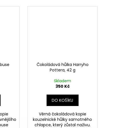
lbuse
Čokoládová hůlka Harryho
Pottera, 42 g
Skladem
350 Kč
DO KOŠÍKU
opie
Věrná čokoládová kopie
avnějšího
kouzelnické hůlky samotného
lbuse
chlapce, který zůstal naživu.