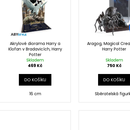
p
i
r
s
o
p
d
r
u
o
k
d
Akrylové diorama Harry a
Aragog, Magical Crea
t
Klofan v Bradavicích, Harry
Harry Potter
u
Potter
ů
k
Skladem
Skladem
t
469 Kč
750 Kč
ů
DO KOŠÍKU
DO KOŠÍKU
16 cm
Sběratelská figur