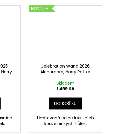
NOVINKA
025:
Celebration Wand 2026:
 Harry
Alohomora, Harry Potter
Skladem
1 499 Kč
DO KOŠÍKU
usních
Limitovaná edice luxusních
ek.
kouzelnických hůlek.