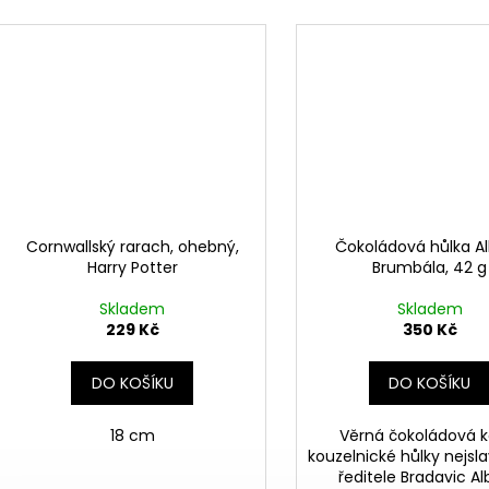
Cornwallský rarach, ohebný,
Čokoládová hůlka A
Harry Potter
Brumbála, 42 g
Skladem
Skladem
229 Kč
350 Kč
DO KOŠÍKU
DO KOŠÍKU
18 cm
Věrná čokoládová k
kouzelnické hůlky nejsl
ředitele Bradavic A