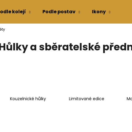
odle kolejí
Podle postav
Ikony
Kon
ěty
Co potřebujete najít?
Hůlky a sběratelské před
HLEDAT
Doporučujeme
Kouzelnické hůlky
Limitované edice
Ma