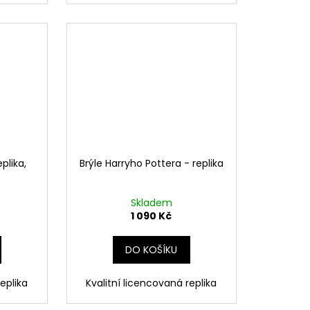
plika,
Brýle Harryho Pottera - replika
Skladem
1 090 Kč
DO KOŠÍKU
eplika
Kvalitní licencovaná replika