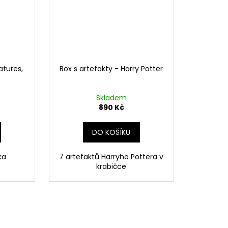
atures,
Box s artefakty - Harry Potter
Skladem
890 Kč
DO KOŠÍKU
ka
7 artefaktů Harryho Pottera v
krabičce