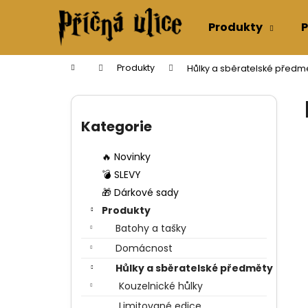
K
Přejít
na
o
Produkty
P
obsah
Zpět
Zpět
š
do
do
í
Domů
Produkty
Hůlky a sběratelské předm
k
obchodu
obchodu
P
o
Přeskočit
s
kategorie
Kategorie
t
r
🔥 Novinky
a
💣 SLEVY
n
🎁 Dárkové sady
n
Produkty
í
Batohy a tašky
p
Domácnost
a
Hůlky a sběratelské předměty
n
Kouzelnické hůlky
e
Limitované edice