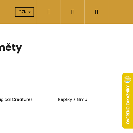
Hledat
Přihlášení
Nákupní
takty
O nás
CZK
košík
měty
gical Creatures
Repliky z filmu
Následující