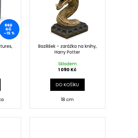
890
KČ
–15 %
tures,
Bazilišek - zarážka na knihy,
Harry Potter
Skladem
1 090 Kč
DO KOŠÍKU
ka
18 cm