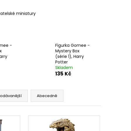
 Z PŘÍČNÉ ULICE
atelské miniatury
č
omee -
Figurka Gomee -
x
Mystery Box
arry
(série 1), Harry
Potter
Skladem
135 Kč
rodávanější
Abecedně