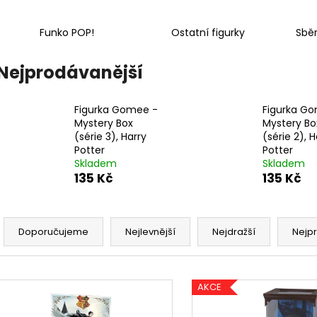
ČOKOLÁDOVÁ ŽABKA 15 G, HARRY
TAJEMNÝ BALÍČEK
POTTER
399 Kč
Funko POP!
Ostatní figurky
Sběr
130 Kč
Původně:
499 K
Nejprodávanější
Figurka Gomee -
Figurka G
Mystery Box
Mystery Bo
(série 3), Harry
(série 2), H
Potter
Potter
Skladem
Skladem
135 Kč
135 Kč
Ř
a
Doporučujeme
Nejlevnější
Nejdražší
Nejp
z
e
V
n
AKCE
ý
í
p