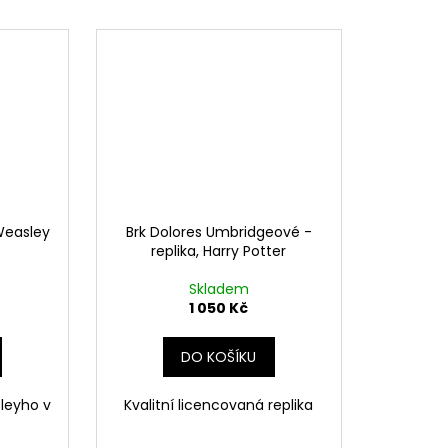
 Weasley
Brk Dolores Umbridgeové -
replika, Harry Potter
Skladem
1 050 Kč
DO KOŠÍKU
leyho v
Kvalitní licencovaná replika