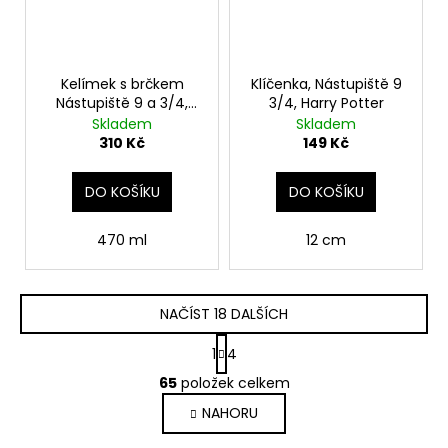
Kelímek s brčkem
Klíčenka, Nástupiště 9
Nástupiště 9 a 3/4,
3/4, Harry Potter
Harry Potter
Skladem
Skladem
310 Kč
149 Kč
DO KOŠÍKU
DO KOŠÍKU
470 ml
12 cm
NAČÍST 18 DALŠÍCH
S
1
4
t
O
r
65
položek celkem
v
á
NAHORU
l
n
k
á