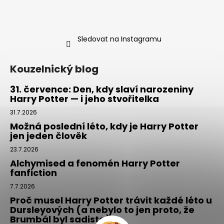
Sledovat na Instagramu
Kouzelnický blog
31. července: Den, kdy slaví narozeniny
Harry Potter — i jeho stvořitelka
31.7.2026
Možná poslední léto, kdy je Harry Potter
jen jeden člověk
23.7.2026
Alchymised a fenomén Harry Potter
fanfiction
7.7.2026
Proč musel Harry Potter trávit každé léto u
Dursleyových (a nebylo to jen proto, že
Brumbál byl sadista)