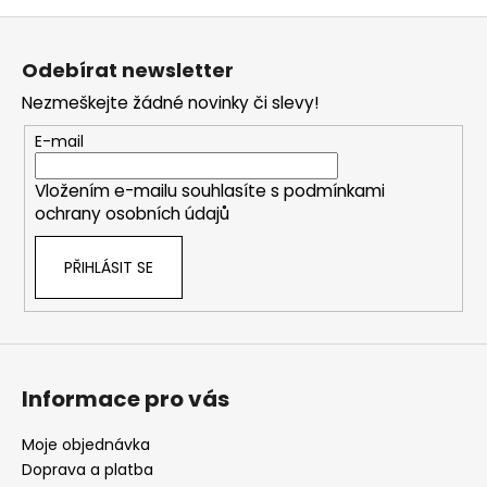
o
d
Z
v
a
á
á
c
Odebírat newsletter
n
p
í
í
Nezmeškejte žádné novinky či slevy!
p
a
r
t
E-mail
v
í
k
Vložením e-mailu souhlasíte s
podmínkami
y
ochrany osobních údajů
v
ý
PŘIHLÁSIT SE
p
i
s
u
Informace pro vás
Moje objednávka
Doprava a platba