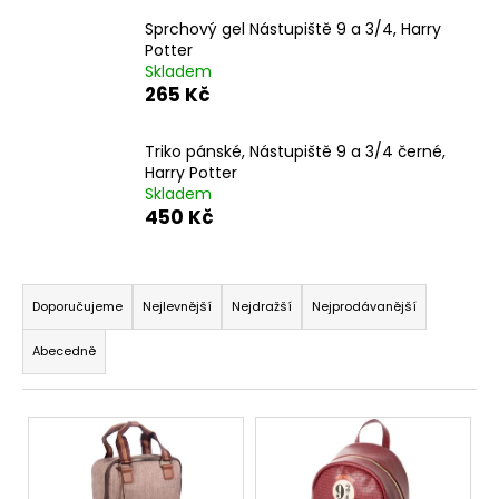
a
Sprchový gel Nástupiště 9 a 3/4, Harry
j
Potter
Skladem
í
265 Kč
t
?
Triko pánské, Nástupiště 9 a 3/4 černé,
Harry Potter
Skladem
450 Kč
HLEDAT
Ř
a
Doporučujeme
Nejlevnější
Nejdražší
Nejprodávanější
z
D
Abecedně
e
o
n
p
V
í
o
ý
p
r
u
p
r