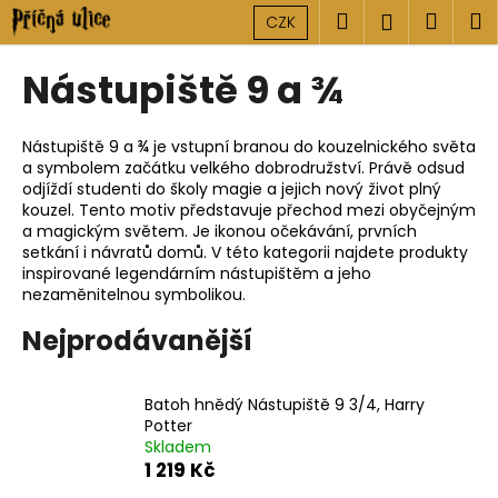
K
Přejít
Hledat
Náku
M
Přihlášen
CZK
na
o
obsah
Zpět
Zpět
košík
š
Nástupiště 9 a ¾
í
C
k
o
Nástupiště 9 a ¾ je vstupní branou do kouzelnického světa
a symbolem začátku velkého dobrodružství. Právě odsud
p
odjíždí studenti do školy magie a jejich nový život plný
o
kouzel. Tento motiv představuje přechod mezi obyčejným
t
a magickým světem. Je ikonou očekávání, prvních
setkání i návratů domů. V této kategorii najdete produkty
ř
inspirované legendárním nástupištěm a jeho
e
nezaměnitelnou symbolikou.
b
Nejprodávanější
u
j
e
Batoh hnědý Nástupiště 9 3/4, Harry
Potter
t
Skladem
e
1 219 Kč
n