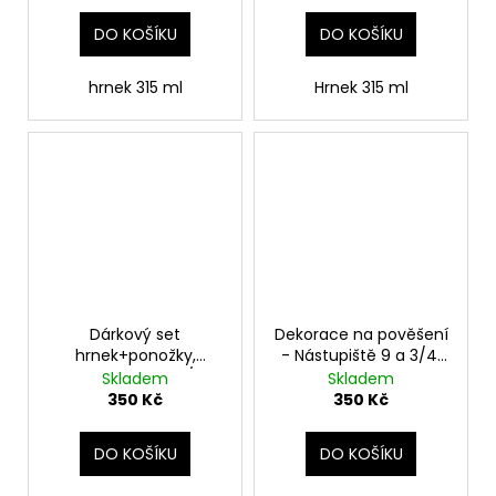
DO KOŠÍKU
DO KOŠÍKU
hrnek 315 ml
Hrnek 315 ml
Dárkový set
Dekorace na pověšení
hrnek+ponožky,
- Nástupiště 9 a 3/4,
Nástupiště 9 a 3/4,
Harry Potter
Skladem
Skladem
Harry Potter
350 Kč
350 Kč
DO KOŠÍKU
DO KOŠÍKU