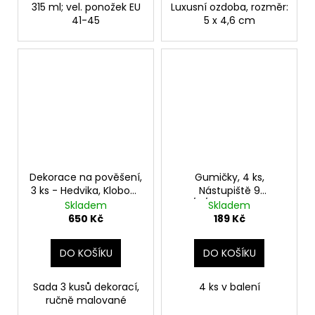
315 ml; vel. ponožek EU
Luxusní ozdoba, rozměr:
41-45
5 x 4,6 cm
Dekorace na pověšení,
Gumičky, 4 ks,
3 ks - Hedvika, Klobouk
Nástupiště 9
a Nástupiště, Harry
3/4/Relikvie smrti,
Skladem
Skladem
Potter
Harry Potter
650 Kč
189 Kč
DO KOŠÍKU
DO KOŠÍKU
Sada 3 kusů dekorací,
4 ks v balení
ručně malované