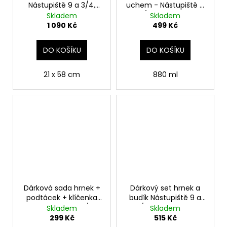
Nástupiště 9 a 3/4,
uchem - Nástupiště 9
Harry Potter
a 3/4, Harry Potter
Skladem
Skladem
1 090 Kč
499 Kč
DO KOŠÍKU
DO KOŠÍKU
21 x 58 cm
880 ml
Dárková sada hrnek +
Dárkový set hrnek a
podtácek + klíčenka
budík Nástupiště 9 a
Nástupiště 9 a 3/4,
3/4, Harry Potter
Skladem
Skladem
Harry Potter
299 Kč
515 Kč