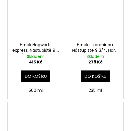
Hrnek Hogwarts
Hrnek s karabinou,
express, Nástupiště 9 a
Nástupiště 9 3/4, Harry
3/4, Harry Potter
Potter
Skladem
Skladem
415 Kč
279 Kč
DO KOŠÍKU
DO KOŠÍKU
500 ml
235 ml