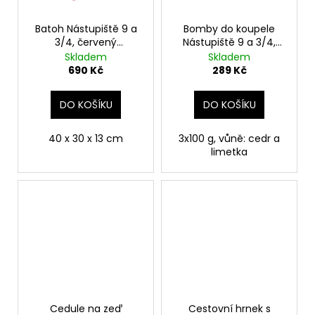
Batoh Nástupiště 9 a
Bomby do koupele
3/4, červený
Nástupiště 9 a 3/4,
semišový, Harry Potter
Harry Potter
Skladem
Skladem
690 Kč
289 Kč
DO KOŠÍKU
DO KOŠÍKU
40 x 30 x 13 cm
3x100 g, vůně: cedr a
limetka
Cedule na zeď
Cestovní hrnek s