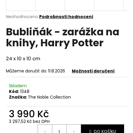
a
j
Průměrné
Neohodnoceno
Podrobnosti hodnocení
í
hodnocení
Bubliňák - zarážka na
produktu
t
je
?
knihy, Harry Potter
0,0
z
5
hvězdiček.
24 x 10 x 10 cm
HLEDAT
Můžeme doručit do:
11.8.2026
Možnosti doručení
Skladem
Kód:
1348
D
Značka:
The Noble Collection
o
p
3 990 Kč
o
r
3 297,52 Kč bez DPH
u
Měrná
DO KOŠÍKU
cena: