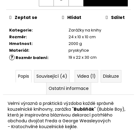
č
u
j
Zeptat se
Hlídat
Sdílet
e
m
Kategorie
:
Zarážky na knihy
e
Rozměr
:
24 x 10 x 10 cm
Hmotnost
:
2000 g
Materiál
:
pryskyřice
ČOKOLÁDOVÁ
ŽABKA
?
19 x 22 x 30 cm
Rozměr balení
:
15
G,
HARRY
Popis
Související (4)
Videa (1)
Diskuze
POTTER
130
Ostatní informace
Kč
Velmi výrazná a praktická výzdoba každé správně
kouzelnické knihovny, zarážka "
Bubliňák
" (Bubble Boy),
která je inspirována bláznivou dekorací potrhlého
obchodu dvojčat Freda a George Weasleyových
- Kratochvilné kouzelnické kejkle.