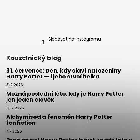
Sledovat na Instagramu
Kouzelnický blog
31. července: Den, kdy slaví narozeniny
Harry Potter — i jeho stvořitelka
31.7.2026
Možná poslední léto, kdy je Harry Potter
jen jeden člověk
23.7.2026
Alchymised a fenomén Harry Potter
fanfiction
7.7.2026
Proč musel Harry Potter trávit každé léto u