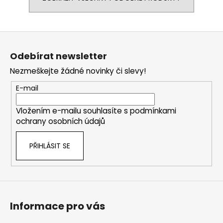
Z
á
Odebírat newsletter
p
Nezmeškejte žádné novinky či slevy!
a
t
E-mail
í
Vložením e-mailu souhlasíte s
podmínkami
ochrany osobních údajů
PŘIHLÁSIT SE
Informace pro vás