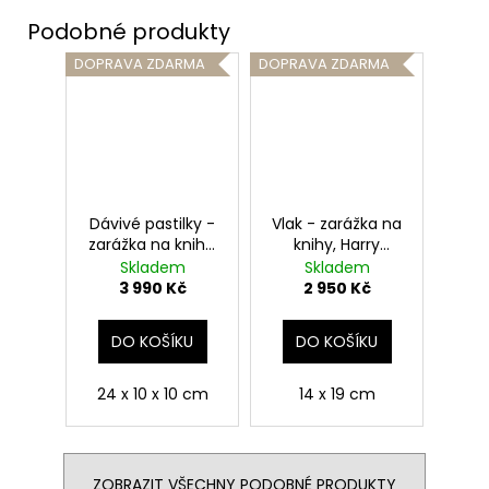
DOPRAVA ZDARMA
DOPRAVA ZDARMA
Dávivé pastilky -
Vlak - zarážka na
zarážka na knihy,
knihy, Harry
Harry Potter
Potter
Skladem
Skladem
3 990 Kč
2 950 Kč
DO KOŠÍKU
DO KOŠÍKU
24 x 10 x 10 cm
14 x 19 cm
ZOBRAZIT VŠECHNY PODOBNÉ PRODUKTY