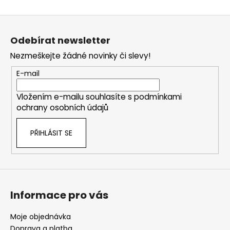
Z
á
Odebírat newsletter
p
Nezmeškejte žádné novinky či slevy!
a
t
E-mail
í
Vložením e-mailu souhlasíte s
podmínkami
ochrany osobních údajů
PŘIHLÁSIT SE
Informace pro vás
Moje objednávka
Doprava a platba