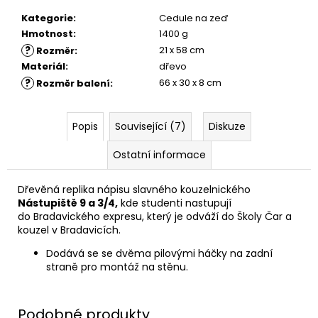
č
u
Kategorie
:
Cedule na zeď
j
Hmotnost
:
1400 g
e
?
21 x 58 cm
Rozměr
:
m
Materiál
:
dřevo
e
?
66 x 30 x 8 cm
Rozměr balení
:
MÍCHACÍ
Popis
Související (7)
Diskuze
HRNEK
S
Ostatní informace
HŮLKOU,
HARRY
POTTER
Dřevěná replika nápisu slavného kouzelnického
599
Nástupiště 9 a 3/4,
kde studenti nastupují
Kč
do Bradavického expresu, který je odváží do Školy Čar a
kouzel v Bradavicích.
Dodává se se dvěma pilovými háčky na zadní
straně pro montáž na stěnu.