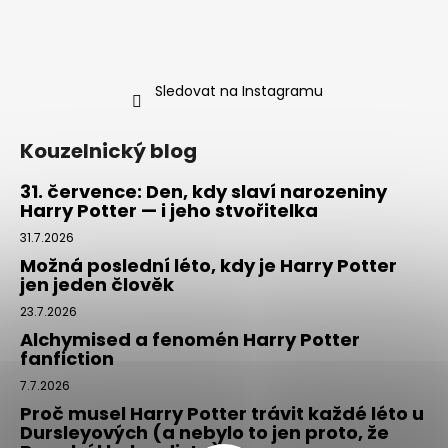
Sledovat na Instagramu
Kouzelnický blog
31. července: Den, kdy slaví narozeniny
Harry Potter — i jeho stvořitelka
31.7.2026
Možná poslední léto, kdy je Harry Potter
jen jeden člověk
23.7.2026
Alchymised a fenomén Harry Potter
fanfiction
7.7.2026
Proč musel Harry Potter trávit každé léto u
Dursleyových (a nebylo to jen proto, že