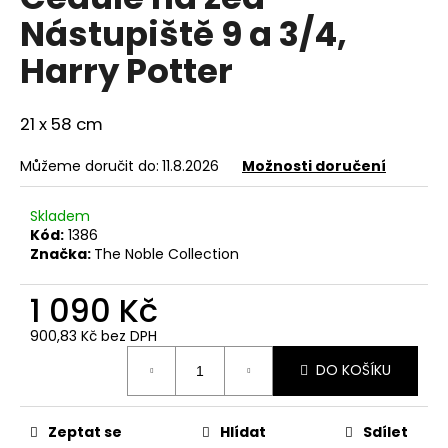
je
a
Nástupiště 9 a 3/4,
0,0
z
j
Harry Potter
5
í
hvězdiček.
t
21 x 58 cm
?
Můžeme doručit do:
11.8.2026
Možnosti doručení
Skladem
HLEDAT
Kód:
1386
Značka:
The Noble Collection
1 090 Kč
D
900,83 Kč bez DPH
o
Měrná
p
DO KOŠÍKU
cena:
o
r
u
Zeptat se
Hlídat
Sdílet