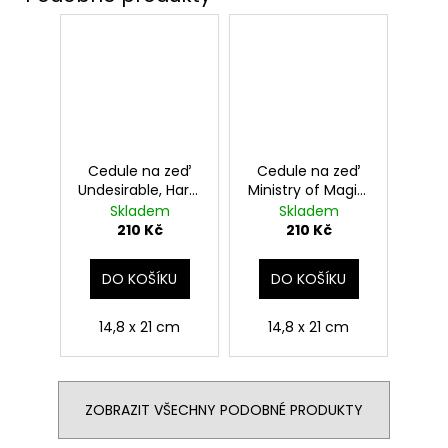
Cedule na zeď
Cedule na zeď
Undesirable, Harry
Ministry of Magic,
Potter
Harry Potter
Skladem
Skladem
210 Kč
210 Kč
DO KOŠÍKU
DO KOŠÍKU
14,8 x 21 cm
14,8 x 21 cm
ZOBRAZIT VŠECHNY PODOBNÉ PRODUKTY