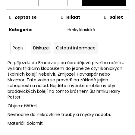
č
u
j
Zeptat se
Hlídat
Sdílet
e
m
Kategorie
:
Hrnky klasické
e
Popis
Diskuze
Ostatní informace
HARIBO
V
KRABIČCE
Po příjezdu do Bradavic jsou čarodějové prvního ročníku
450G,
vysláni třídícím kloboukem do jedné ze čtyř ikonických
HARRY
školních kolejí: Nebelvír, Zmijozel, Havraspár nebo
POTTER
Mrzimor. Tato volba se provádí na základě jejich
139
schopností a nálad. Najděte mýtické emblémy čtyř
Kč
bradavických kolejí na tomto krásném 3D hrnku Harry
Původně:
Potter.
169
Kč
Objem: 650ml.
Nevhodné do mikrovlnné trouby a myčky nádobí.
Materiál: dolomit