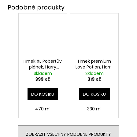
Hrnek XL Pobertův
Hrnek premium
plánek, Harry
Love Potion, Harry
Potter
Potter
Skladem
Skladem
399 Kč
319 Kč
DO KOŠÍKU
DO KOŠÍKU
470 ml
330 ml
ZOBRAZIT VŠECHNY PODOBNÉ PRODUKTY