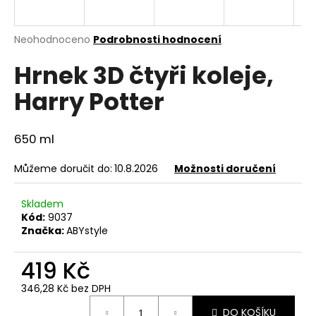
a
j
Průměrné
Neohodnoceno
Podrobnosti hodnocení
í
hodnocení
Hrnek 3D čtyři koleje,
produktu
t
je
?
Harry Potter
0,0
z
5
hvězdiček.
650 ml
HLEDAT
Můžeme doručit do:
10.8.2026
Možnosti doručení
Skladem
Kód:
9037
D
Značka:
ABYstyle
o
p
419 Kč
o
r
346,28 Kč bez DPH
u
Měrná
DO KOŠÍKU
cena: