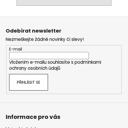
Z
á
Odebírat newsletter
p
Nezmeškejte žádné novinky či slevy!
a
t
E-mail
í
Vložením e-mailu souhlasíte s
podmínkami
ochrany osobních údajů
PŘIHLÁSIT SE
Informace pro vás