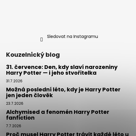
Sledovat na Instagramu
Kouzelnický blog
31. července: Den, kdy slaví narozeniny
Harry Potter — i jeho stvořitelka
31.7.2026
Možná poslední léto, kdy je Harry Potter
jen jeden člověk
23.7.2026
Alchymised a fenomén Harry Potter
fanfiction
7.7.2026
Proč musel Harry Potter trávit každé léto u