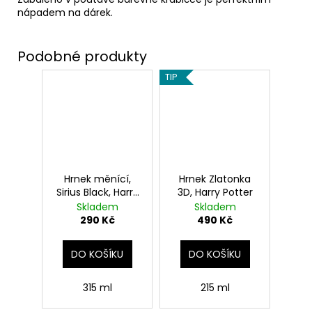
nápadem na dárek.
TIP
Hrnek měnící,
Hrnek Zlatonka
Sirius Black, Harry
3D, Harry Potter
Potter
Skladem
Skladem
290 Kč
490 Kč
DO KOŠÍKU
DO KOŠÍKU
315 ml
215 ml