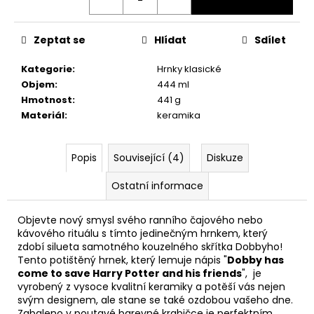
č
u
j
Zeptat se
Hlídat
Sdílet
e
m
Kategorie
:
Hrnky klasické
e
Objem
:
444 ml
Hmotnost
:
441 g
Materiál
:
keramika
MÍCHACÍ
HRNEK
S
HŮLKOU,
Popis
Související (4)
Diskuze
HARRY
POTTER
Ostatní informace
599
Kč
Objevte nový smysl svého ranního čajového nebo
kávového rituálu s tímto jedinečným hrnkem, který
zdobí silueta samotného kouzelného skřítka Dobbyho!
Tento potištěný hrnek, který lemuje nápis "
Dobby has
come to save Harry Potter and his friends
", je
vyrobený z vysoce kvalitní keramiky a potěší vás nejen
svým designem, ale stane se také ozdobou vašeho dne.
Zabaleno v poutavé barevné krabičce je perfektním