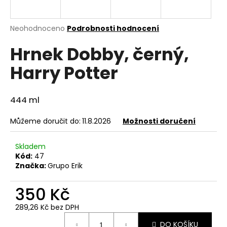
a
j
Průměrné
Neohodnoceno
Podrobnosti hodnocení
í
hodnocení
Hrnek Dobby, černý,
produktu
t
je
?
Harry Potter
0,0
z
5
hvězdiček.
444 ml
HLEDAT
Můžeme doručit do:
11.8.2026
Možnosti doručení
Skladem
Kód:
47
D
Značka:
Grupo Erik
o
p
350 Kč
o
r
289,26 Kč bez DPH
u
Měrná
DO KOŠÍKU
cena: