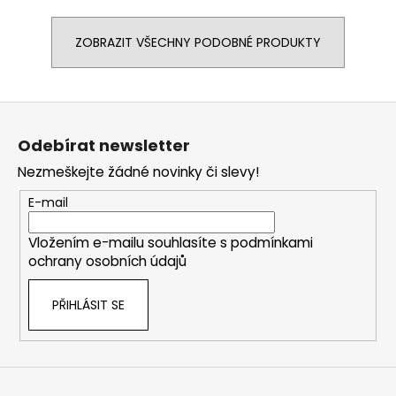
ZOBRAZIT VŠECHNY PODOBNÉ PRODUKTY
Z
á
Odebírat newsletter
p
Nezmeškejte žádné novinky či slevy!
a
t
E-mail
í
Vložením e-mailu souhlasíte s
podmínkami
ochrany osobních údajů
PŘIHLÁSIT SE