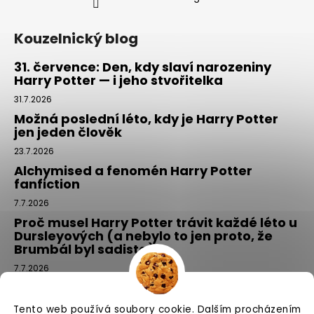
Kouzelnický blog
31. července: Den, kdy slaví narozeniny
Harry Potter — i jeho stvořitelka
31.7.2026
Možná poslední léto, kdy je Harry Potter
jen jeden člověk
23.7.2026
Alchymised a fenomén Harry Potter
fanfiction
7.7.2026
Proč musel Harry Potter trávit každé léto u
Dursleyových (a nebylo to jen proto, že
Brumbál byl sadista)
7.7.2026
Tajemný balíček z Příčné ulice: kouzlo,
které si vyberete tím, že si ho NEvyberete
Tento web používá soubory cookie. Dalším procházením