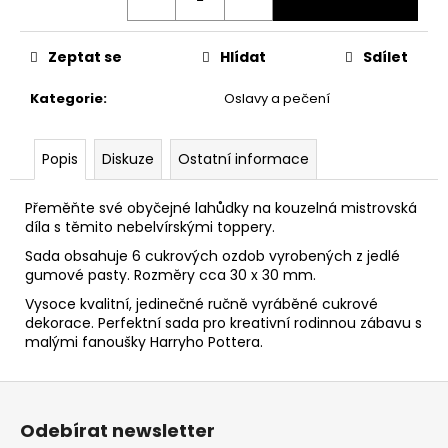
č
u
j
Zeptat se
Hlídat
Sdílet
e
m
Kategorie
:
Oslavy a pečení
e
Popis
Diskuze
Ostatní informace
ČOKOLÁDOVÁ
ŽABKA
15
Přeměňte své obyčejné lahůdky na kouzelná mistrovská
G,
díla s těmito nebelvírskými toppery.
HARRY
POTTER
Sada obsahuje 6 cukrových ozdob vyrobených z jedlé
gumové pasty. Rozměry cca 30 x 30 mm.
130
Kč
Vysoce kvalitní, jedinečné ručně vyráběné cukrové
dekorace. Perfektní sada pro kreativní rodinnou zábavu s
malými fanoušky Harryho Pottera.
Z
á
Odebírat newsletter
p