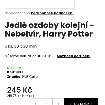
a
j
Průměrné
Neohodnoceno
Podrobnosti hodnocení
í
hodnocení
Jedlé ozdoby kolejní -
produktu
t
je
?
Nebelvír, Harry Potter
0,0
z
5
hvězdiček.
6 ks, 30 x 30 mm
HLEDAT
Můžeme doručit do:
11.8.2026
Možnosti doručení
Skladem
Kód:
8068
D
Značka:
PME Cake
o
p
245 Kč
o
r
218,75 Kč bez DPH
u
Měrná
DO KOŠÍKU
cena: