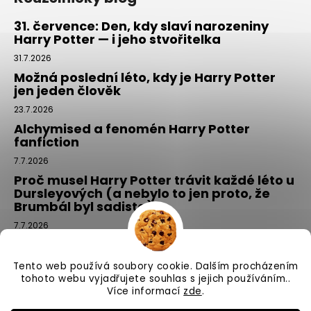
31. července: Den, kdy slaví narozeniny
Harry Potter — i jeho stvořitelka
31.7.2026
Možná poslední léto, kdy je Harry Potter
jen jeden člověk
23.7.2026
Alchymised a fenomén Harry Potter
fanfiction
7.7.2026
Proč musel Harry Potter trávit každé léto u
Dursleyových (a nebylo to jen proto, že
Brumbál byl sadista)
7.7.2026
Tajemný balíček z Příčné ulice: kouzlo,
které si vyberete tím, že si ho NEvyberete
Tento web používá soubory cookie. Dalším procházením
1.7.2026
tohoto webu vyjadřujete souhlas s jejich používáním..
Více informací
zde
.