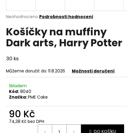
a
j
Průměrné
Neohodnoceno
Podrobnosti hodnocení
í
hodnocení
Košíčky na muffiny
produktu
t
je
?
Dark arts, Harry Potter
0,0
z
5
hvězdiček.
30 ks
HLEDAT
Můžeme doručit do:
11.8.2026
Možnosti doručení
Skladem
Kód:
8040
D
Značka:
PME Cake
o
p
90 Kč
o
r
74,38 Kč bez DPH
u
Měrná
DO KOŠÍKU
cena: