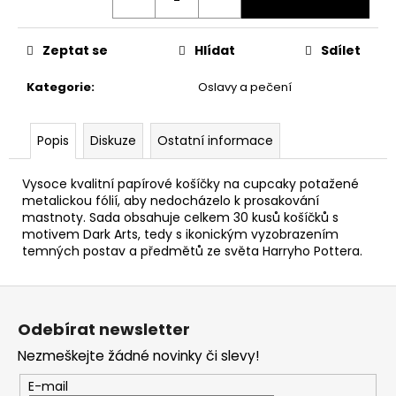
č
u
j
Zeptat se
Hlídat
Sdílet
e
m
Kategorie
:
Oslavy a pečení
e
Popis
Diskuze
Ostatní informace
JÍZDENKA
DO
BRADAVIC,
Vysoce kvalitní papírové košíčky na cupcaky potažené
KOVOVÁ
metalickou fólií, aby nedocházelo k prosakování
REPLIKA,
mastnoty. Sada obsahuje celkem 30 kusů košíčků s
HARRY
motivem Dark Arts, tedy s ikonickým vyzobrazením
POTTER
temných postav a předmětů ze světa Harryho Pottera.
699
Kč
Z
á
Odebírat newsletter
p
Nezmeškejte žádné novinky či slevy!
a
t
E-mail