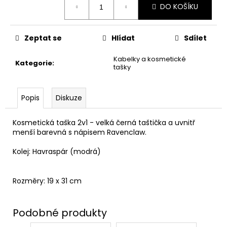
č
DO KOŠÍKU
cena:
u
j
e
Zeptat se
Hlídat
Sdílet
m
e
Kabelky a kosmetické
Kategorie
:
tašky
TAJEMNÝ
BALÍČEK
Popis
Diskuze
Z
PŘÍČNÉ
ULICE
Kosmetická taška 2v1 - velká černá taštička a uvnitř
menší barevná s nápisem Ravenclaw.
399
Kč
Kolej: Havraspár (modrá)
Původně:
499
Kč
Rozměry: 19 x 31 cm