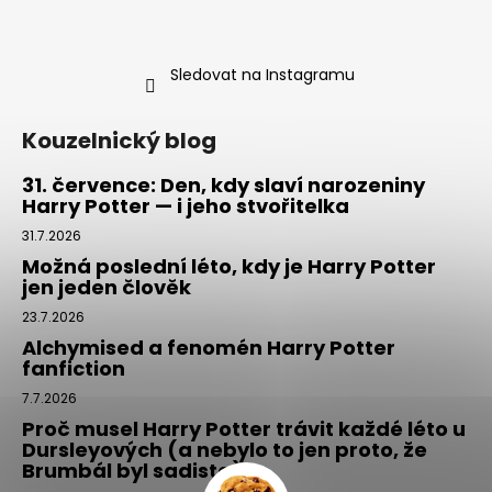
Sledovat na Instagramu
Kouzelnický blog
31. července: Den, kdy slaví narozeniny
Harry Potter — i jeho stvořitelka
31.7.2026
Možná poslední léto, kdy je Harry Potter
jen jeden člověk
23.7.2026
Alchymised a fenomén Harry Potter
fanfiction
7.7.2026
Proč musel Harry Potter trávit každé léto u
Dursleyových (a nebylo to jen proto, že
Brumbál byl sadista)