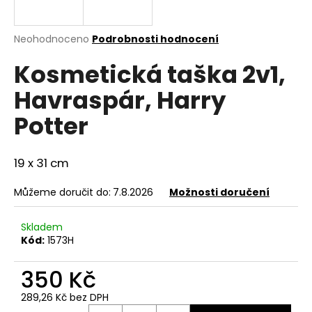
a
j
Průměrné
Neohodnoceno
Podrobnosti hodnocení
í
hodnocení
Kosmetická taška 2v1,
produktu
t
je
?
Havraspár, Harry
0,0
z
Potter
5
hvězdiček.
19 x 31 cm
HLEDAT
Můžeme doručit do:
7.8.2026
Možnosti doručení
D
Skladem
o
Kód:
1573H
p
o
350 Kč
r
u
289,26 Kč bez DPH
Měrná