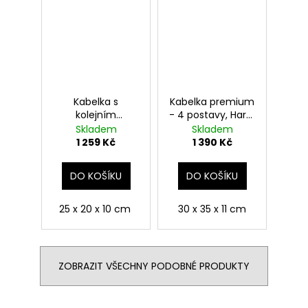
Kabelka s
Kabelka premium
kolejním
- 4 postavy, Harry
přívěskem,
Potter
Skladem
Skladem
Mrzimor, Harry
1 259 Kč
1 390 Kč
Potter
DO KOŠÍKU
DO KOŠÍKU
25 x 20 x 10 cm
30 x 35 x 11 cm
ZOBRAZIT VŠECHNY PODOBNÉ PRODUKTY