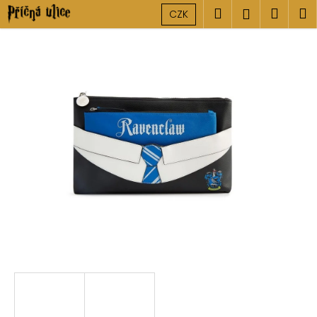
K
Přejít
Hledat
Náku
M
Přihlášen
CZK
na
o
obsah
Zpět
Zpět
košík
š
í
C
k
o
p
o
t
ř
e
b
u
j
e
t
e
n