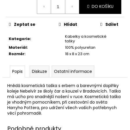
č
Měrná
u
DO KOŠÍKU
cena:
j
e
Zeptat se
Hlídat
Sdílet
m
e
Kabelky a kosmetické
Kategorie
:
tašky
Materiál
:
100% polyuretan
KOUZELNICKÉ
Rozměr
:
18 x 8 x 23 cm
ŠACHY
WIZARD
CHESS
SET,
Popis
Diskuze
Ostatní informace
HARRY
POTTER
Hnědá kosmetická taška s erbem a barevnými doplňky
1
koleje Nebelvír ze školy čar a kouzel v Bradavicích. Taška
399
má ucho pro snadnější nošení v ruce. Kosmetická taška
Kč
Původně:
je vhodným pomocníkem, při cestování do světa
1
Harryho Pottera, pro udržení všech vašich potřebnych
599
věcí pohromadě.
Kč