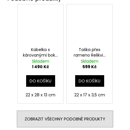
Kabelka s
Taška přes
károvanými boky,
rameno Relikvie
Nebelvír, Harry
smrti, Harry
Skladem
Skladem
Potter
Potter
1 490 Kč
599 Kč
DO KOŠÍKU
DO KOŠÍKU
22 x 28 x 13 cm
22 x 17 x 3,5 cm
ZOBRAZIT VŠECHNY PODOBNÉ PRODUKTY