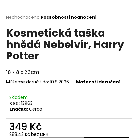
a
j
Průměrné
Neohodnoceno
Podrobnosti hodnocení
í
hodnocení
Kosmetická taška
produktu
t
je
?
hnědá Nebelvír, Harry
0,0
z
Potter
5
hvězdiček.
18 x 8 x 23cm
HLEDAT
Můžeme doručit do:
10.8.2026
Možnosti doručení
D
Skladem
Kód:
13963
o
Značka:
Cerdá
p
o
349 Kč
r
u
288,43 Kč bez DPH