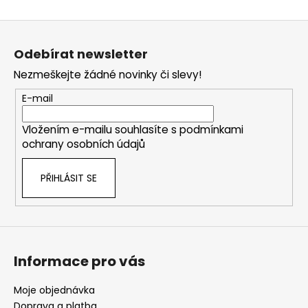
Z
á
Odebírat newsletter
p
Nezmeškejte žádné novinky či slevy!
a
t
E-mail
í
Vložením e-mailu souhlasíte s
podmínkami
ochrany osobních údajů
PŘIHLÁSIT SE
Informace pro vás
Moje objednávka
Doprava a platba