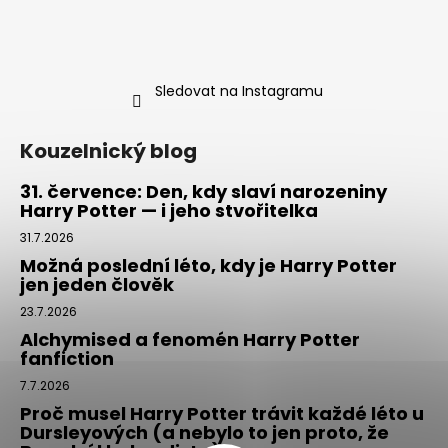
Sledovat na Instagramu
Kouzelnický blog
31. července: Den, kdy slaví narozeniny
Harry Potter — i jeho stvořitelka
31.7.2026
Možná poslední léto, kdy je Harry Potter
jen jeden člověk
23.7.2026
Alchymised a fenomén Harry Potter
fanfiction
7.7.2026
Proč musel Harry Potter trávit každé léto u
Dursleyových (a nebylo to jen proto, že