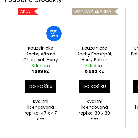
AKCE
DOPRAVA ZDARMA
1 599
KČ
–12 %
Kouzelnické
Kouzelnické
B
šachy Wizard
šachy Famfrpál,
Pot
Chess set, Harry
Harry Potter
Skladem
Potter
Skladem
1 399 Kč
5 950 Kč
DO KOŠÍKU
DO KOŠÍKU
Kvalitní
Kvalitní
licencovaná
licencovaná
l
replika, 47 x 47
replika, 30 x 30
cm
cm