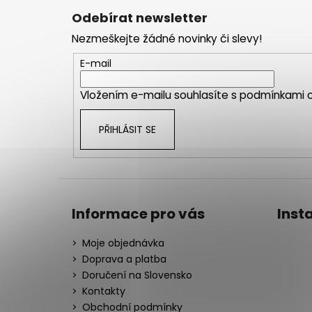
á
Odebírat newsletter
p
Nezmeškejte žádné novinky či slevy!
a
t
E-mail
í
Vložením e-mailu souhlasíte s
podmínkami o
PŘIHLÁSIT SE
Informace pro vás
Inst
Moje objednávka
Doprava a platba
Doručení na Slovensko
Kontakty
Obchodní podmínky