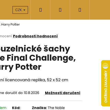
Hledat
Přihlášení
Nákupní
takty
O nás
CZK
 Harry Potter
košík
rné
dnocení
Podrobnosti hodnocení
cení
uzelnické šachy
ktu
e Final Challenge,
rry Potter
ček.
tní licencovaná replika, 52 x 52 cm
e doručit do:
10.8.2026
Možnosti doručení
Následující
adem
Kód:
Značka:
The Noble