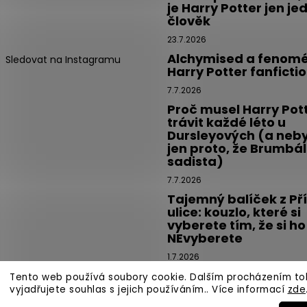
je Harry Potter jen je
člověk
23.7.2026
Alchymised a fenom
Sledovat na Instagramu
Harry Potter fanficti
7.7.2026
Proč musel Harry Pot
trávit každé léto u
Dursleyových (a neby
jen proto, že Brumbál
sadista)
7.7.2026
Tajemný balíček z Př
ulice: kouzlo, které si
vyberete tím, že si ho
NEvyberete
1.7.2026
Tento web používá soubory cookie. Dalším procházením t
vyjadřujete souhlas s jejich používáním.. Více informací
zde
razena.