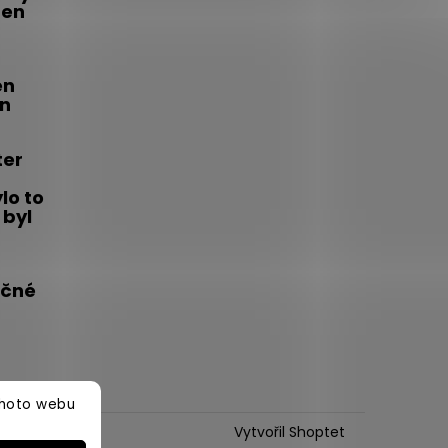
den
én
on
ter
lo to
 byl
íčné
ohoto webu
.
Vytvořil Shoptet