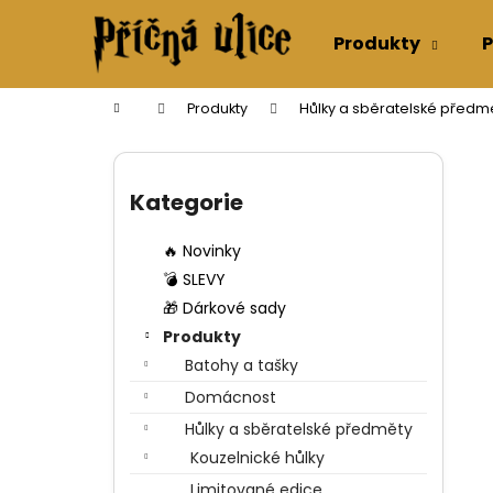
K
Přejít
na
o
Produkty
P
obsah
Zpět
Zpět
š
do
do
í
Domů
Produkty
Hůlky a sběratelské předm
k
obchodu
obchodu
P
o
Přeskočit
s
kategorie
Kategorie
t
r
🔥 Novinky
a
💣 SLEVY
n
🎁 Dárkové sady
n
Produkty
í
Batohy a tašky
p
Domácnost
a
Hůlky a sběratelské předměty
n
Kouzelnické hůlky
e
Limitované edice