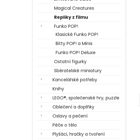
BERTÍKOVY FAZOLKY TISÍCKRÁT JINAK
l
35 G, HARRY POTTER
Magical Creatures
85 Kč
Repliky z filmu
Funko POP!
Klasické Funko POP!
Bitty POP! a Minis
Funko POP! Deluxe
Ostatní figurky
Sběratelské miniatury
Kancelářské potřeby
Knihy
LEGO®, společenské hry, puzzle
Oblečení a doplňky
Oslavy a pečení
Péče o tělo
Plyšáci, hračky a tvoření