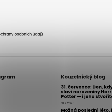
chrany osobních údajů
agram
Kouzelnický blog
31. července: Den, kd
slaví narozeniny Harr
Potter — i jeho stvoři
31.7.2026
Možná poslední léto,