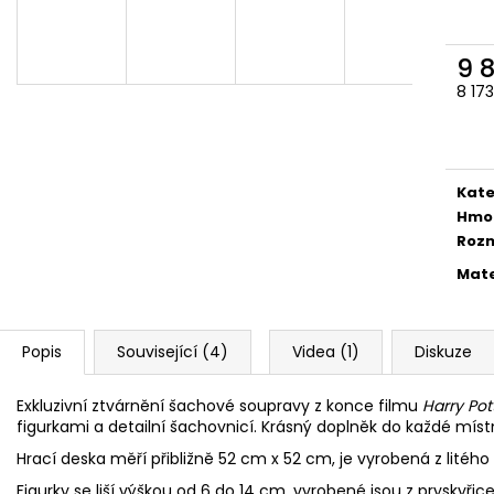
ČOKOLÁDOVÁ ŽABKA 15 G, HARRY
TAJEMNÝ BALÍČEK
POTTER
399 Kč
130 Kč
Původně:
499 K
9 
8 17
Měr
cena
Kate
Hmo
Roz
Mate
Popis
Související (4)
Videa (1)
Diskuze
Exkluzivní ztvárnění šachové soupravy z konce filmu
Harry Po
figurkami a detailní šachovnicí. Krásný doplněk do každé místn
Hrací deska měří přibližně 52 cm x 52 cm, je vyrobená z litého z
Figurky se liší výškou od 6 do 14 cm, vyrobené jsou z pryskyřic