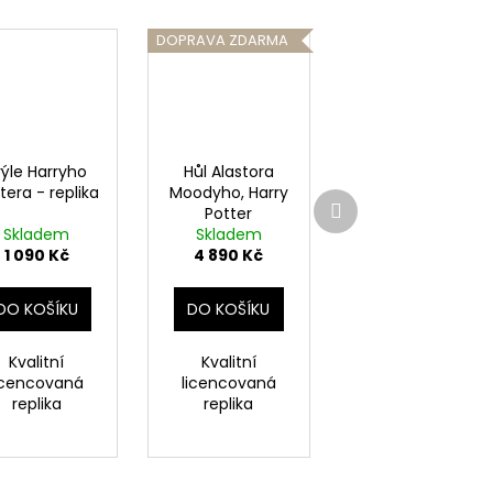
DOPRAVA ZDARMA
rýle Harryho
Hůl Alastora
tera - replika
Moodyho, Harry
Další
Potter
produkt
Skladem
Skladem
1 090 Kč
4 890 Kč
DO KOŠÍKU
DO KOŠÍKU
Kvalitní
Kvalitní
icencovaná
licencovaná
replika
replika