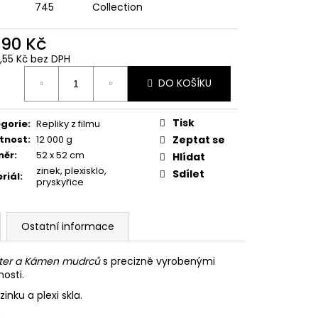
 Z PŘÍČNÉ ULICE
745
Collection
č
890 Kč
3,55 Kč bez DPH
ná
DO KOŠÍKU
:
Tisk
gorie
:
Repliky z filmu
tnost
:
12 000 g
Zeptat se
měr
:
52 x 52 cm
Hlídat
zinek, plexisklo,
Sdílet
riál
:
pryskyřice
Ostatní informace
tter a Kámen mudrců
s precizně vyrobenými
osti.
inku a plexi skla.
e.