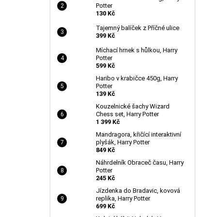
Potter
130 Kč
Tajemný balíček z Příčné ulice
399 Kč
Míchací hrnek s hůlkou, Harry
Potter
599 Kč
Haribo v krabičce 450g, Harry
Potter
139 Kč
Kouzelnické šachy Wizard
Chess set, Harry Potter
1 399 Kč
Mandragora, křičící interaktivní
plyšák, Harry Potter
849 Kč
Náhrdelník Obraceč času, Harry
Potter
245 Kč
Jízdenka do Bradavic, kovová
replika, Harry Potter
699 Kč