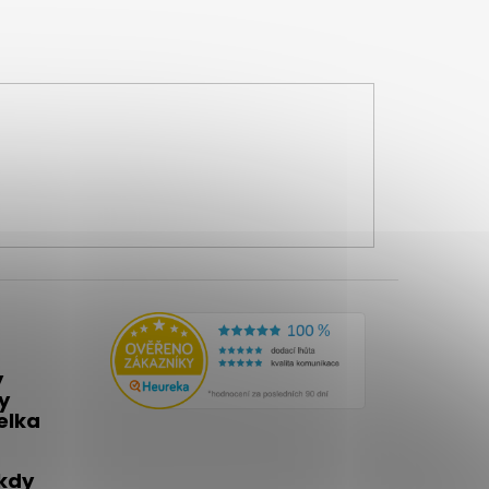
y
y
telka
 kdy