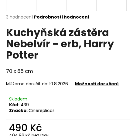
a
j
Průměrné
3 hodnocení
Podrobnosti hodnocení
í
hodnocení
Kuchyňská zástěra
produktu
t
je
?
Nebelvír - erb, Harry
5,0
z
Potter
5
hvězdiček.
70 x 85 cm
HLEDAT
Můžeme doručit do:
10.8.2026
Možnosti doručení
D
Skladem
o
Kód:
439
p
Značka:
Cinereplicas
o
r
490 Kč
u
404,96 Kč bez DPH