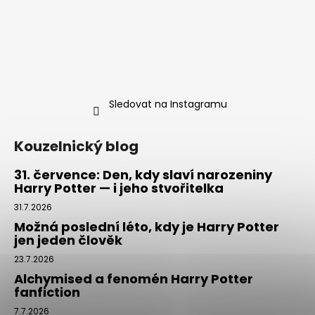
Sledovat na Instagramu
Kouzelnický blog
31. července: Den, kdy slaví narozeniny
Harry Potter — i jeho stvořitelka
31.7.2026
Možná poslední léto, kdy je Harry Potter
jen jeden člověk
23.7.2026
Alchymised a fenomén Harry Potter
fanfiction
7.7.2026