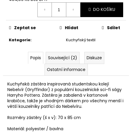
č
Měrná
u
DO KOŠÍKU
cena:
j
e
m
Zeptat se
Hlídat
Sdílet
e
Kategorie
:
Kuchyňský textil
HARIBO
V
Popis
Související (2)
Diskuze
KRABIČCE
450G,
Ostatní informace
HARRY
POTTER
139
Kuchyňská zástěra inspirovaná studentskou kolejí
Kč
Nebelvír (Gryffindor) z populární kouzelnické sci-fi ságy
Původně:
Harryho Pottera. Zástěra je zabalená v kartonové
169
krabičce, takže je vhodným dárkem pro všechny menší i
Kč
větší kouzelníky patřící do Nebelvíru.
Rozměry zástěry (š x v): 70 x 85 cm
Materiál: polyester / bavlna