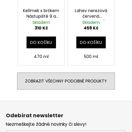
Kelímek s brčkem
Lahev nerezová
Nástupiště 9 a
červená
3/4, Harry Potter
Nástupiště 9 3/4,
Skladem
Skladem
Harry Potter
310 Kč
459 Kč
DO KOŠÍKU
DO KOŠÍKU
470 ml
500 ml
ZOBRAZIT VŠECHNY PODOBNÉ PRODUKTY
Z
á
Odebírat newsletter
p
Nezmeškejte žádné novinky či slevy!
a