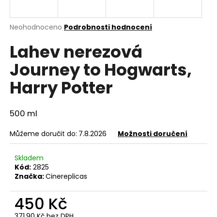
a
j
Průměrné
Neohodnoceno
Podrobnosti hodnocení
í
hodnocení
Lahev nerezová
produktu
t
je
?
Journey to Hogwarts,
0,0
z
Harry Potter
5
hvězdiček.
500 ml
HLEDAT
Můžeme doručit do:
7.8.2026
Možnosti doručení
D
Skladem
o
Kód:
2825
p
Značka:
Cinereplicas
o
r
450 Kč
u
371,90 Kč bez DPH