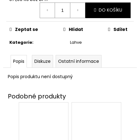
č
Měrná
u
DO KOŠÍKU
cena:
j
e
m
Zeptat se
Hlídat
Sdílet
e
Kategorie
:
Lahve
NÁHRDELNÍK
OBRACEČ
Popis
Diskuze
Ostatní informace
ČASU,
HARRY
POTTER
Popis produktu není dostupný
245
Kč