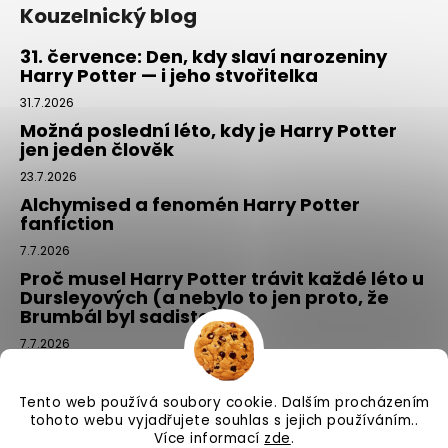
Kouzelnický blog
31. července: Den, kdy slaví narozeniny
Harry Potter — i jeho stvořitelka
31.7.2026
Možná poslední léto, kdy je Harry Potter
jen jeden člověk
23.7.2026
Alchymised a fenomén Harry Potter
fanfiction
7.7.2026
Proč musel Harry Potter trávit každé léto u
Dursleyových (a nebylo to jen proto, že
Brumbál byl sadista)
7.7.2026
Tajemný balíček z Příčné ulice: kouzlo,
které si vyberete tím, že si ho NEvyberete
Tento web používá soubory cookie. Dalším procházením
1.7.2026
tohoto webu vyjadřujete souhlas s jejich používáním..
Více informací
zde
.