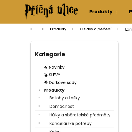
K
Přejít
na
o
Produkty
P
obsah
Zpět
Zpět
š
do
do
í
Domů
Produkty
Oslavy a pečení
Lam
k
obchodu
obchodu
P
o
Přeskočit
s
kategorie
Kategorie
t
r
🔥 Novinky
a
💣 SLEVY
n
🎁 Dárkové sady
n
Produkty
í
Batohy a tašky
p
Domácnost
a
Hůlky a sběratelské předměty
n
Kancelářské potřeby
e