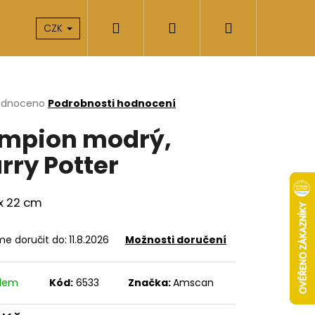
Hledat
Přihlášení
Nákupní
takty
O nás
CZK
košík
rné
odnoceno
Podrobnosti hodnocení
cení
mpion modrý,
ktu
rry Potter
ček.
1 x 22 cm
e doručit do:
11.8.2026
Možnosti doručení
Následující
adem
Kód:
6533
Značka:
Amscan