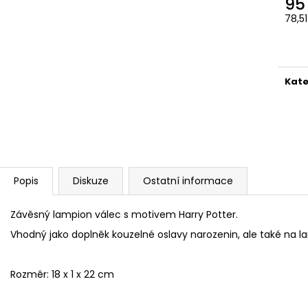
95
ČOKOLÁDOVÁ ŽABKA 15 G, HARRY
TAJEMNÝ BALÍČEK
POTTER
78,5
399 Kč
Měr
130 Kč
Původně:
499 K
cena
Kate
Popis
Diskuze
Ostatní informace
Závěsný lampion válec s motivem Harry Potter.
Vhodný jako doplněk kouzelné oslavy narozenin, ale také na 
Rozměr: 18 x 1 x 22 cm