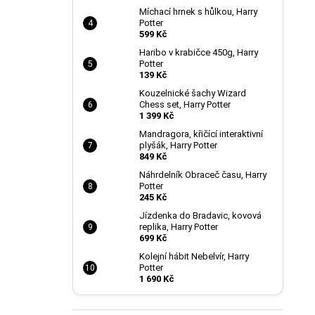
Míchací hrnek s hůlkou, Harry
Potter
599 Kč
Haribo v krabičce 450g, Harry
Potter
139 Kč
Kouzelnické šachy Wizard
Chess set, Harry Potter
1 399 Kč
Mandragora, křičící interaktivní
plyšák, Harry Potter
849 Kč
Náhrdelník Obraceč času, Harry
Potter
245 Kč
Jízdenka do Bradavic, kovová
replika, Harry Potter
699 Kč
Kolejní hábit Nebelvír, Harry
Potter
1 690 Kč