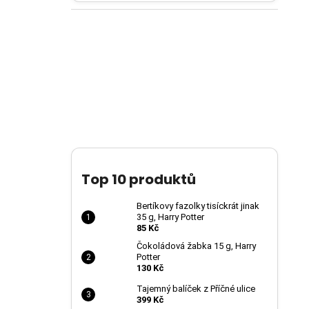
Top 10 produktů
Bertíkovy fazolky tisíckrát jinak
35 g, Harry Potter
85 Kč
Čokoládová žabka 15 g, Harry
Potter
130 Kč
Tajemný balíček z Příčné ulice
399 Kč