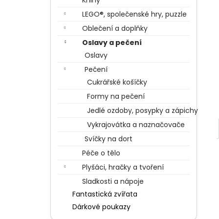
Knihy
BERTÍKOVY FAZOLKY TISÍCKRÁT JINAK
l
35 G, HARRY POTTER
LEGO®, společenské hry, puzzle
85 Kč
Oblečení a doplňky
Oslavy a pečení
Oslavy
Pečení
Cukrářské košíčky
Formy na pečení
Jedlé ozdoby, posypky a zápichy
Vykrajovátka a naznačovače
Svíčky na dort
Péče o tělo
Plyšáci, hračky a tvoření
Sladkosti a nápoje
Fantastická zvířata
Dárkové poukazy