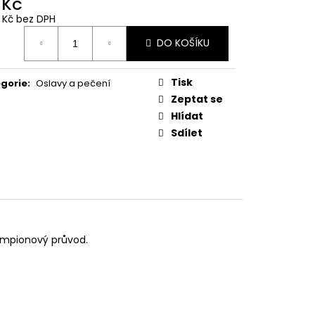
 Kč
 Z PŘÍČNÉ ULICE
1 Kč bez DPH
ná
č
DO KOŠÍKU
:
Tisk
gorie
:
Oslavy a pečení
Zeptat se
Hlídat
Sdílet
lampionový průvod.