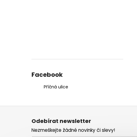
Facebook
Příčná ulice
Z
á
Odebírat newsletter
p
Nezmeškejte žádné novinky či slevy!
a