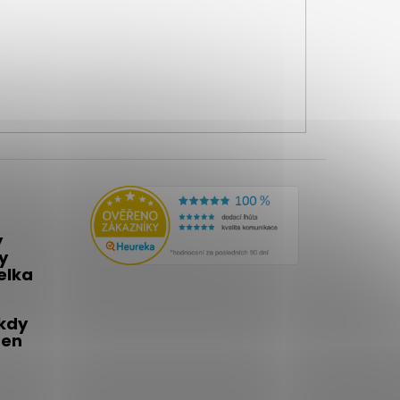
y
y
telka
 kdy
den