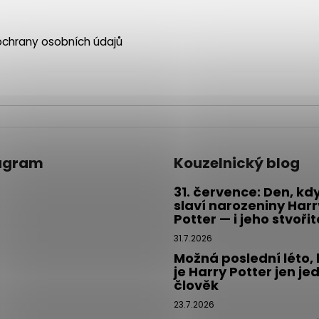
chrany osobních údajů
agram
Kouzelnický blog
31. července: Den, kd
slaví narozeniny Harr
Potter — i jeho stvoři
31.7.2026
Možná poslední léto,
je Harry Potter jen je
člověk
23.7.2026