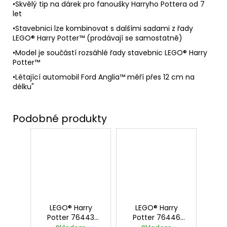
•Skvělý tip na dárek pro fanoušky Harryho Pottera od 7
let
•Stavebnici lze kombinovat s dalšími sadami z řady
LEGO® Harry Potter™ (prodávají se samostatně)
•Model je součástí rozsáhlé řady stavebnic LEGO® Harry
Potter™
•Létající automobil Ford Anglia™ měří přes 12 cm na
délku"
LEGO® Harry
LEGO® Harry
Potter 76443
Potter 76446
Hagrid a Harry na
Dobrodružství v