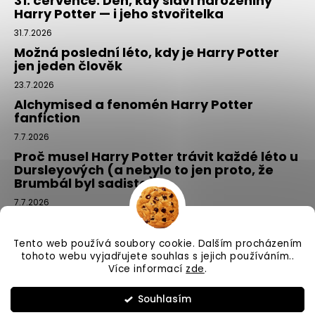
31. července: Den, kdy slaví narozeniny
Harry Potter — i jeho stvořitelka
31.7.2026
Možná poslední léto, kdy je Harry Potter
jen jeden člověk
23.7.2026
Alchymised a fenomén Harry Potter
fanfiction
7.7.2026
Proč musel Harry Potter trávit každé léto u
Dursleyových (a nebylo to jen proto, že
Brumbál byl sadista)
7.7.2026
Tajemný balíček z Příčné ulice: kouzlo,
které si vyberete tím, že si ho NEvyberete
Tento web používá soubory cookie. Dalším procházením
1.7.2026
tohoto webu vyjadřujete souhlas s jejich používáním..
Více informací
zde
.
Vytvořil Shoptet
Souhlasím