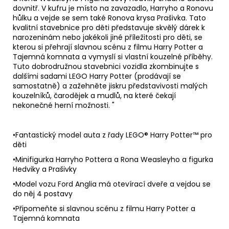
dovnitř. V kufru je místo na zavazadlo, Harryho a Ronovu
hůlku a vejde se sem také Ronova krysa Prašivka. Tato
kvalitní stavebnice pro děti představuje skvělý dárek k
narozeninám nebo jakékoli jiné příležitosti pro děti, se
kterou si přehrají slavnou scénu z filmu Harry Potter a
Tajemná komnata a vymyslí si vlastní kouzelné příběhy.
Tuto dobrodružnou stavebnici vozidla zkombinujte s
dalšími sadami LEGO Harry Potter (prodávají se
samostatně) a zažehněte jiskru představivosti malých
kouzelníků, čarodějek a mudlů, na které čekají
nekonečné herní možnosti. "
•Fantastický model auta z řady LEGO® Harry Potter™ pro
děti
•Minifigurka Harryho Pottera a Rona Weasleyho a figurka
Hedviky a Prašivky
•Model vozu Ford Anglia má otevírací dveře a vejdou se
do něj 4 postavy
•Připomeňte si slavnou scénu z filmu Harry Potter a
Tajemná komnata