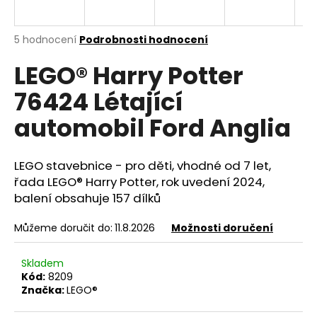
a
j
Průměrné
5 hodnocení
Podrobnosti hodnocení
í
hodnocení
LEGO® Harry Potter
produktu
t
je
?
76424 Létající
4,8
z
automobil Ford Anglia
5
hvězdiček.
LEGO stavebnice - pro děti, vhodné od 7 let,
HLEDAT
řada LEGO® Harry Potter, rok uvedení 2024,
balení obsahuje 157 dílků
D
Můžeme doručit do:
11.8.2026
Možnosti doručení
o
p
Skladem
o
Kód:
8209
r
Značka:
LEGO®
u