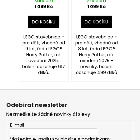
Skladem
Skladem
motorce
záchranném
1 099 Kč
1 099 Kč
kouzelnickém
autobusu
DO KOŠÍKU
DO KOŠÍKU
LEGO stavebnice -
LEGO stavebnice -
pro děti, vhodné od
pro děti, vhodné od
9 let, řada LEGO®
8 let, řada LEGO®
Harry Potter, rok
Harry Potter, rok
uvedení 2025,
uvedení 2025 -
balení obsahuje 617
novinky, balení
dílků.
obsahuje 499 dílků
Z
á
Odebírat newsletter
p
Nezmeškejte žádné novinky či slevy!
a
t
E-mail
í
Vložením e-mailu souhlasíte s
podmínkami