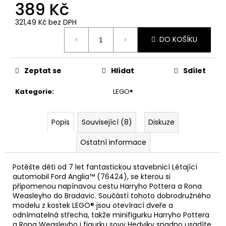
č
389 Kč
u
j
321,49 Kč bez DPH
Měrná
e
DO KOŠÍKU
cena:
m
e
Zeptat se
Hlídat
Sdílet
ČOKOLÁDOVÁ
Kategorie
:
LEGO®
ŽABKA
15
G,
HARRY
Popis
Související (8)
Diskuze
POTTER
Ostatní informace
130
Kč
Potěšte děti od 7 let fantastickou stavebnicí Létající
automobil Ford Anglia™ (76424), se kterou si
připomenou napínavou cestu Harryho Pottera a Rona
Weasleyho do Bradavic. Součástí tohoto dobrodružného
modelu z kostek LEGO® jsou otevírací dveře a
odnímatelná střecha, takže minifigurku Harryho Pottera
a Rona Weasleyho i figurku sovy Hedviky snadno usadíte