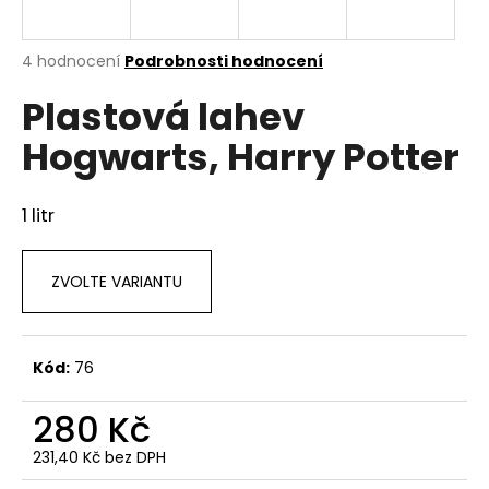
a
j
Průměrné
4 hodnocení
Podrobnosti hodnocení
í
hodnocení
Plastová lahev
produktu
t
je
?
Hogwarts, Harry Potter
4,5
z
5
hvězdiček.
1 litr
HLEDAT
ZVOLTE VARIANTU
D
Kód:
76
o
p
280 Kč
o
r
231,40 Kč bez DPH
u
Měrná