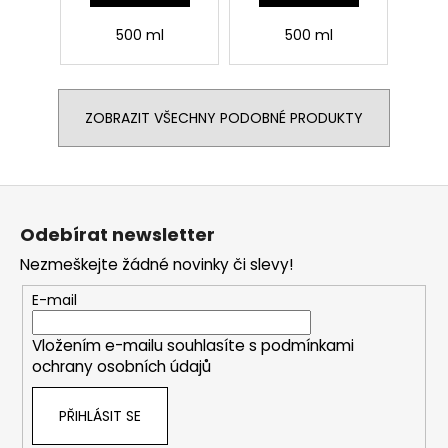
500 ml
500 ml
ZOBRAZIT VŠECHNY PODOBNÉ PRODUKTY
Z
á
Odebírat newsletter
p
Nezmeškejte žádné novinky či slevy!
a
t
E-mail
í
Vložením e-mailu souhlasíte s
podmínkami
ochrany osobních údajů
PŘIHLÁSIT SE