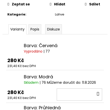
č
cena:
Zeptat se
Hlídat
Sdílet
u
j
Kategorie
:
Lahve
e
m
e
Varianty
Popis
Diskuze
ČOKOLÁDOVÁ
Barva: Červená
ŽABKA
15
Vyprodáno
| 77
G,
HARRY
280 Kč
POTTER
231,40 Kč bez DPH
130
Kč
Barva: Modrá
Skladem
| 76
Můžeme doručit do:
11.8.2026
280 Kč
DO
231,40 Kč bez DPH
KOŠ
Barva: Průhledná