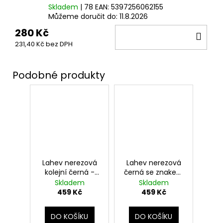
Skladem
| 78
EAN:
5397256062155
Můžeme doručit do:
11.8.2026
280 Kč
DO
231,40 Kč bez DPH
KOŠ
Lahev nerezová
Lahev nerezová
kolejní černá -
černá se znakem
Zmijozel, Harry
Zmijozel, Harry
Skladem
Skladem
Potter
Potter
459 Kč
459 Kč
DO KOŠÍKU
DO KOŠÍKU