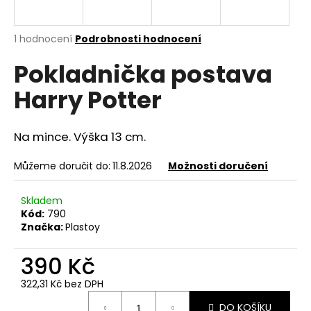
a
j
Průměrné
1 hodnocení
Podrobnosti hodnocení
í
hodnocení
Pokladnička postava
produktu
t
je
?
Harry Potter
5,0
z
5
hvězdiček.
Na mince. Výška 13 cm.
HLEDAT
Můžeme doručit do:
11.8.2026
Možnosti doručení
Skladem
Kód:
790
D
Značka:
Plastoy
o
p
390 Kč
o
r
322,31 Kč bez DPH
u
Měrná
DO KOŠÍKU
cena: