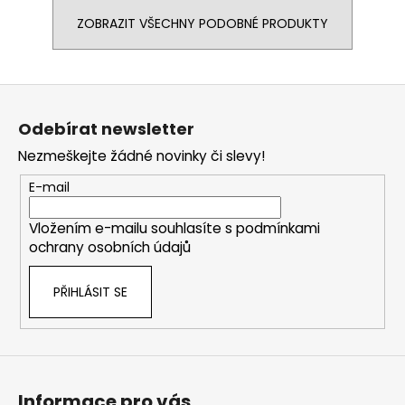
ZOBRAZIT VŠECHNY PODOBNÉ PRODUKTY
Z
á
Odebírat newsletter
p
Nezmeškejte žádné novinky či slevy!
a
t
E-mail
í
Vložením e-mailu souhlasíte s
podmínkami
ochrany osobních údajů
PŘIHLÁSIT SE
Informace pro vás