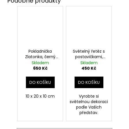
Pokladnička
Světelný řetěz s
Zlatonka, černý
postavičkami,
podstavec, Harry
Harry Potter
Skladem
Skladem
Potter
650 Kč
450 Kč
DO KOŠÍKU
DO KOŠÍKU
10 x 20 x 10 cm
Vyrobte si
světelnou dekoraci
podle Vašich
představ.