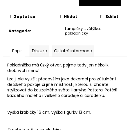
č
u
j
Zeptat se
Hlídat
Sdílet
e
m
Lampičky, světýlka,
Kategorie
:
e
pokladničky
MÍCHACÍ
Popis
Diskuze
Ostatní informace
HRNEK
S
HŮLKOU,
Pokladnička má úzký otvor, pojme tedy jen několik
HARRY
drobných mincí.
POTTER
Lze ji ale využít především jako dekoraci pro zútulnění
599
dětského pokoje či jiné místnosti, kterou si chcete
Kč
stylizovat do kouzelného světa Harryho Pottera. Potěší
každého malého i velkého čaroděje či čarodějku.
Výška krabičky 16 cm, výška figurky 13 cm.