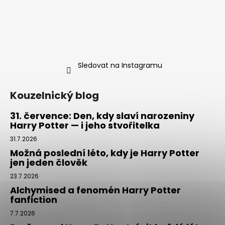
Sledovat na Instagramu
Kouzelnický blog
31. července: Den, kdy slaví narozeniny
Harry Potter — i jeho stvořitelka
31.7.2026
Možná poslední léto, kdy je Harry Potter
jen jeden člověk
23.7.2026
Alchymised a fenomén Harry Potter
fanfiction
7.7.2026