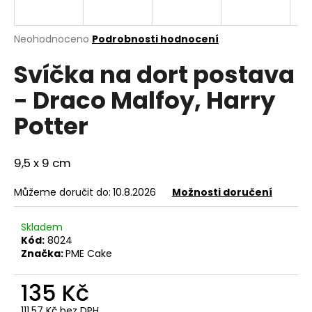
a
j
Průměrné
Neohodnoceno
Podrobnosti hodnocení
í
hodnocení
Svíčka na dort postava
produktu
t
je
?
- Draco Malfoy, Harry
0,0
z
Potter
5
hvězdiček.
9,5 x 9 cm
HLEDAT
Můžeme doručit do:
10.8.2026
Možnosti doručení
D
Skladem
o
Kód:
8024
p
Značka:
PME Cake
o
r
135 Kč
u
111,57 Kč bez DPH