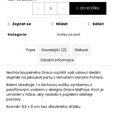
č
Měrná
u
DO KOŠÍKU
cena:
j
e
m
Zeptat se
Hlídat
Sdílet
e
Kategorie
:
Svíčky na dort
MANDRAGORA,
KŘIČÍCÍ
Popis
Související (2)
Diskuze
INTERAKTIVNÍ
PLYŠÁK,
Ostatní informace
HARRY
POTTER
849
Nechte kouzelného Draca rozzářit vaši oslavu! Ideální
Kč
doplněk na jakoukoli party s tématem Harryho Pottera.
Balení obsahuje: 1 x dortovou svíčku vyrobenou s
parafínovým voskem v designu Draca Malfoye. Knot je
umístěn v hůlce, aby nedošlo k popálení obličeje
postavy.
Rozměr: 9,5 x 9 cm bez dřevěného držáku