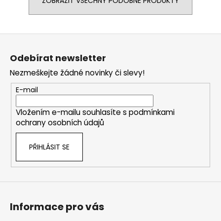
ZOBRAZIT VŠECHNY PODOBNÉ PRODUKTY
Z
á
Odebírat newsletter
p
Nezmeškejte žádné novinky či slevy!
a
t
E-mail
í
Vložením e-mailu souhlasíte s
podmínkami
ochrany osobních údajů
PŘIHLÁSIT SE
Informace pro vás