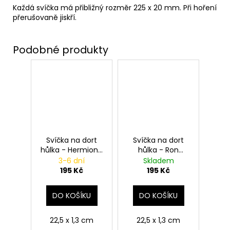
Každá svíčka má přibližný rozměr 225 x 20 mm. Při hoření
přerušovaně jiskří.
Svíčka na dort
Svíčka na dort
hůlka - Hermiona
hůlka - Ron
Grangerová,
Weasley, Harry
3-6 dní
Skladem
Harry Potter
Potter
195 Kč
195 Kč
DO KOŠÍKU
DO KOŠÍKU
22,5 x 1,3 cm
22,5 x 1,3 cm