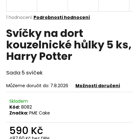
a
j
Průměrné
1 hodnocení
Podrobnosti hodnocení
í
hodnocení
Svíčky na dort
produktu
t
je
?
kouzelnické hůlky 5 ks,
5,0
z
Harry Potter
5
hvězdiček.
Sada 5 svíček
HLEDAT
Můžeme doručit do:
7.8.2026
Možnosti doručení
D
Skladem
o
Kód:
8082
p
Značka:
PME Cake
o
r
590 Kč
u
487,60 Kč bez DPH