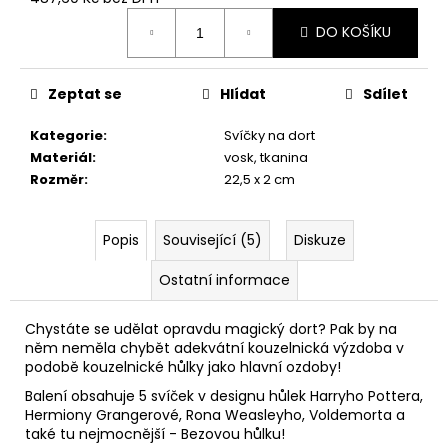
č
Měrná
u
DO KOŠÍKU
cena:
j
e
m
Zeptat se
Hlídat
Sdílet
e
Kategorie
:
Svíčky na dort
Materiál
:
vosk, tkanina
MÍCHACÍ
Rozměr
:
22,5 x 2 cm
HRNEK
S
HŮLKOU,
HARRY
Popis
Související (5)
Diskuze
POTTER
Ostatní informace
599
Kč
Chystáte se udělat opravdu magický dort? Pak by na
něm neměla chybět adekvátní kouzelnická výzdoba v
podobě kouzelnické hůlky jako hlavní ozdoby!
Balení obsahuje 5 svíček v designu hůlek Harryho Pottera,
Hermiony Grangerové, Rona Weasleyho, Voldemorta a
také tu nejmocnější - Bezovou hůlku!