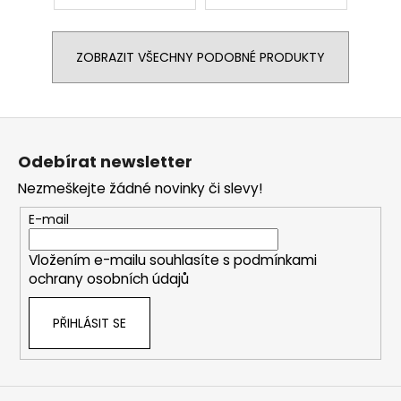
ZOBRAZIT VŠECHNY PODOBNÉ PRODUKTY
Z
á
Odebírat newsletter
p
Nezmeškejte žádné novinky či slevy!
a
t
E-mail
í
Vložením e-mailu souhlasíte s
podmínkami
ochrany osobních údajů
PŘIHLÁSIT SE