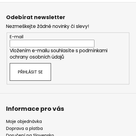
Z
á
Odebírat newsletter
p
Nezmeškejte žádné novinky či slevy!
a
t
E-mail
í
Vložením e-mailu souhlasíte s
podmínkami
ochrany osobních údajů
PŘIHLÁSIT SE
Informace pro vás
Moje objednávka
Doprava a platba
Doručení na Slovensko