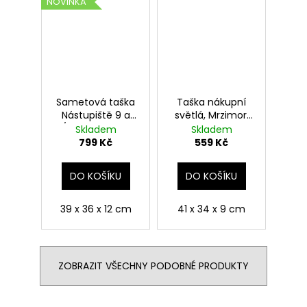
NOVINKA
Sametová taška
Taška nákupní
Nástupiště 9 a
světlá, Mrzimor,
3/4, Harry Potter
Harry Potter
Skladem
Skladem
799 Kč
559 Kč
DO KOŠÍKU
DO KOŠÍKU
39 x 36 x 12 cm
41 x 34 x 9 cm
ZOBRAZIT VŠECHNY PODOBNÉ PRODUKTY