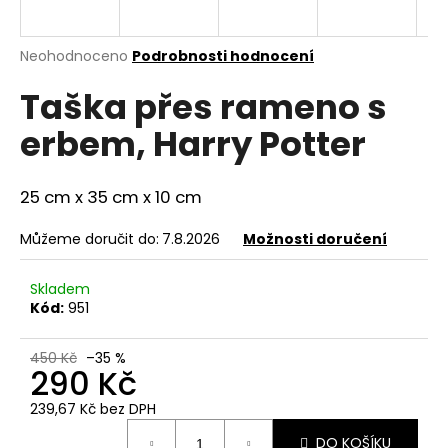
a
j
Průměrné
Neohodnoceno
Podrobnosti hodnocení
í
hodnocení
Taška přes rameno s
produktu
t
je
?
erbem, Harry Potter
0,0
z
5
hvězdiček.
25 cm x 35 cm x 10 cm
HLEDAT
Můžeme doručit do:
7.8.2026
Možnosti doručení
Skladem
Kód:
951
D
o
450 Kč
–35 %
p
290 Kč
o
r
239,67 Kč bez DPH
u
Měrná
DO KOŠÍKU
cena: