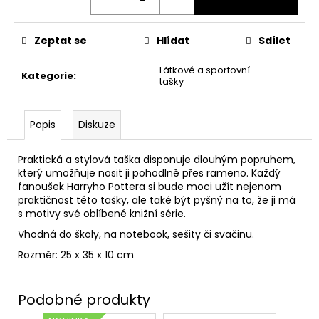
č
u
j
Zeptat se
Hlídat
Sdílet
e
m
Látkové a sportovní
Kategorie
:
e
tašky
TAJEMNÝ
Popis
Diskuze
BALÍČEK
Z
PŘÍČNÉ
Praktická a stylová taška disponuje dlouhým popruhem,
ULICE
který umožňuje nosit ji pohodlně přes rameno. Každý
fanoušek Harryho Pottera si bude moci užít nejenom
399
praktičnost této tašky, ale také být pyšný na to, že ji má
Kč
Původně:
s motivy své oblíbené knižní série.
499
Vhodná do školy, na notebook, sešity či svačinu.
Kč
Rozměr: 25 x 35 x 10 cm