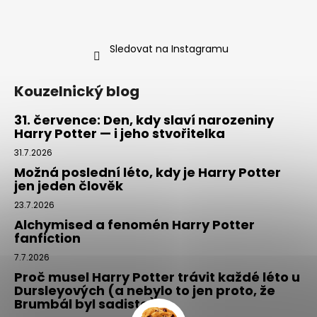
Sledovat na Instagramu
Kouzelnický blog
31. července: Den, kdy slaví narozeniny
Harry Potter — i jeho stvořitelka
31.7.2026
Možná poslední léto, kdy je Harry Potter
jen jeden člověk
23.7.2026
Alchymised a fenomén Harry Potter
fanfiction
7.7.2026
Proč musel Harry Potter trávit každé léto u
Dursleyových (a nebylo to jen proto, že
Brumbál byl sadista)