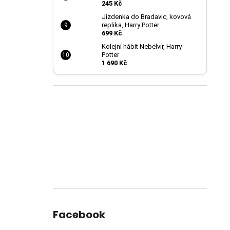
245 Kč
Jízdenka do Bradavic, kovová
replika, Harry Potter
699 Kč
Kolejní hábit Nebelvír, Harry
Potter
1 690 Kč
Facebook