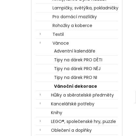
BERTÍKOVY FAZOLKY TISÍCKRÁT JINAK
l
35 G, HARRY POTTER
Lampičky, světýlka, pokladničky
85 Kč
Pro domácí mazlíčky
Rohožky a koberce
Textil
Vánoce
Adventní kalendáře
Tipy na dárek PRO DĚTI
Tipy na dárek PRO NĚJ
Tipy na dárek PRO NI
Vánoční dekorace
Hůlky a sběratelské předměty
Kancelářské potřeby
Knihy
LEGO®, společenské hry, puzzle
Oblečení a doplňky