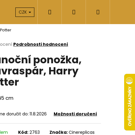
Hledat
Přihlášení
Nákupní
takty
O nás
CZK
Potter
košík
rné
nocení
Podrobnosti hodnocení
cení
noční ponožka,
ktu
vraspár, Harry
tter
ček.
 45 cm
e doručit do:
11.8.2026
Možnosti doručení
Následující
adem
Kód:
2763
Značka:
Cinereplicas