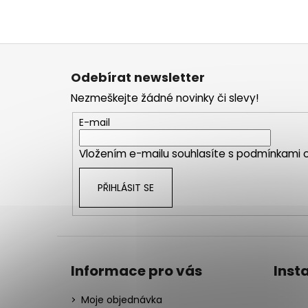
Z
á
Odebírat newsletter
p
Nezmeškejte žádné novinky či slevy!
a
t
E-mail
í
Vložením e-mailu souhlasíte s
podmínkami o
PŘIHLÁSIT SE
Informace pro vás
Inst
Moje objednávka