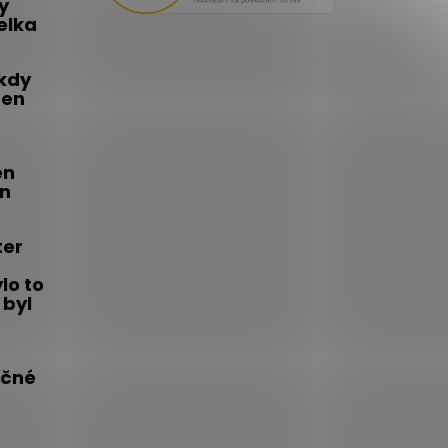
y
telka
 kdy
den
én
on
ter
lo to
 byl
íčné