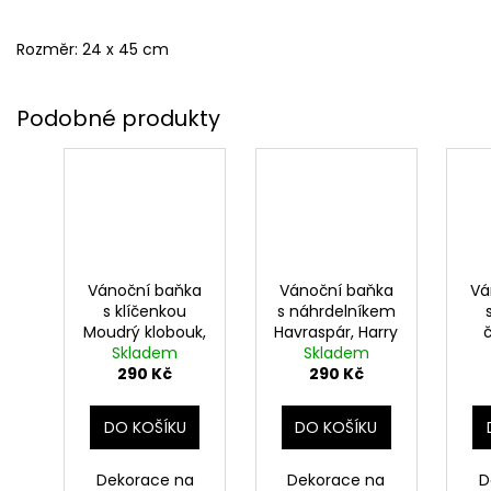
Rozměr: 24 x 45 cm
Vánoční baňka
Vánoční baňka
Vá
s klíčenkou
s náhrdelníkem
Moudrý klobouk,
Havraspár, Harry
Harry Potter
Skladem
Skladem
Potter
ž
290 Kč
290 Kč
DO KOŠÍKU
DO KOŠÍKU
Dekorace na
Dekorace na
D