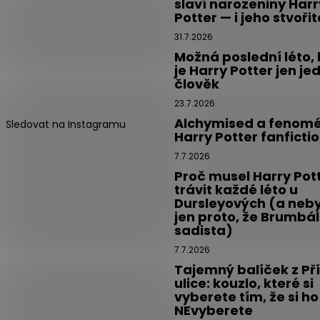
slaví narozeniny Harr
Potter — i jeho stvoři
31.7.2026
Možná poslední léto,
je Harry Potter jen je
člověk
23.7.2026
Alchymised a fenom
Sledovat na Instagramu
Harry Potter fanficti
7.7.2026
Proč musel Harry Pot
trávit každé léto u
Dursleyových (a neby
jen proto, že Brumbál
sadista)
7.7.2026
Tajemný balíček z Př
ulice: kouzlo, které si
vyberete tím, že si ho
NEvyberete