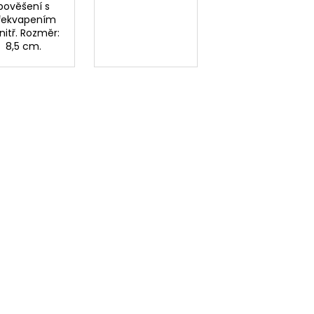
pověšení s
řekvapením
nitř. Rozměr:
8,5 cm.