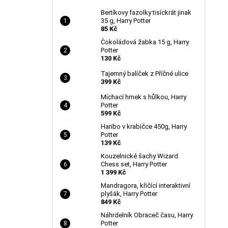
Bertíkovy fazolky tisíckrát jinak
35 g, Harry Potter
85 Kč
Čokoládová žabka 15 g, Harry
Potter
130 Kč
Tajemný balíček z Příčné ulice
399 Kč
Míchací hrnek s hůlkou, Harry
Potter
599 Kč
Haribo v krabičce 450g, Harry
Potter
139 Kč
Kouzelnické šachy Wizard
Chess set, Harry Potter
1 399 Kč
Mandragora, křičící interaktivní
plyšák, Harry Potter
849 Kč
Náhrdelník Obraceč času, Harry
Potter