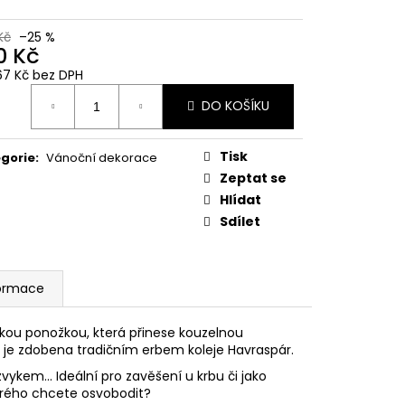
 Z PŘÍČNÉ ULICE
Kč
–25 %
č
0 Kč
67 Kč bez DPH
ná
DO KOŠÍKU
:
Tisk
gorie
:
Vánoční dekorace
Zeptat se
Hlídat
Sdílet
formace
kou ponožkou, která přinese kouzelnou
je zdobena tradičním erbem koleje Havraspár.
ykem... Ideální pro zavěšení u krbu či jako
rého chcete osvobodit?