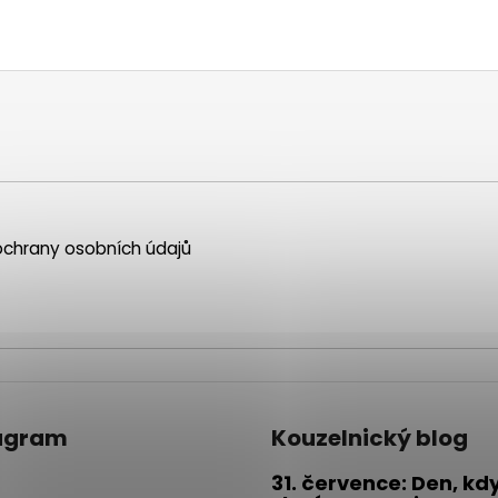
chrany osobních údajů
agram
Kouzelnický blog
31. července: Den, kd