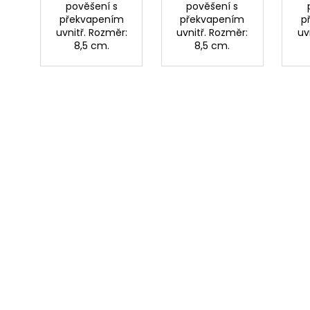
pověšení s
pověšení s
překvapením
překvapením
p
uvnitř. Rozměr:
uvnitř. Rozměr:
uv
8,5 cm.
8,5 cm.