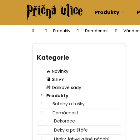
K
Přejít
na
o
Produkty
P
obsah
Zpět
Zpět
š
do
do
í
Domů
Produkty
Domácnost
Vánoce
k
obchodu
obchodu
P
o
Přeskočit
s
kategorie
Kategorie
t
r
🔥 Novinky
a
💣 SLEVY
n
🎁 Dárkové sady
n
Produkty
í
Batohy a tašky
p
Domácnost
a
Dekorace
n
Deky a polštáře
e
Hrnky, lahve a jiné nádobí