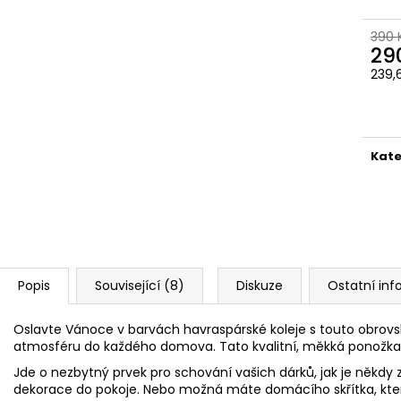
ČOKOLÁDOVÁ ŽABKA 15 G, HARRY
TAJEMNÝ BALÍČEK
POTTER
399 Kč
390 
130 Kč
Původně:
499 K
29
239,
Měr
cena
Kate
Popis
Související (8)
Diskuze
Ostatní in
Oslavte Vánoce v barvách havraspárské koleje s touto obrovs
atmosféru do každého domova. Tato kvalitní, měkká ponožka 
Jde o nezbytný prvek pro schování vašich dárků, jak je někdy zv
dekorace do pokoje. Nebo možná máte domácího skřítka, kte