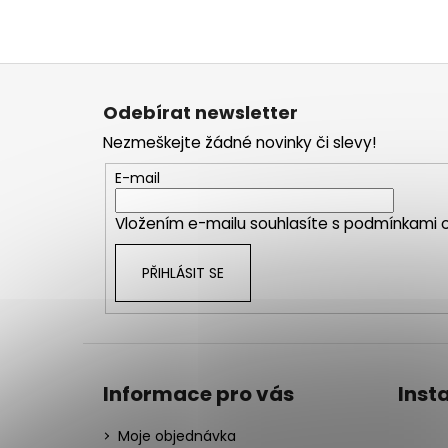
Z
á
Odebírat newsletter
p
Nezmeškejte žádné novinky či slevy!
a
t
E-mail
í
Vložením e-mailu souhlasíte s
podmínkami o
PŘIHLÁSIT SE
Informace pro vás
Inst
Moje objednávka