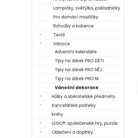
BERTÍKOVY FAZOLKY TISÍCKRÁT JINAK
l
35 G, HARRY POTTER
Lampičky, světýlka, pokladničky
85 Kč
Pro domácí mazlíčky
Rohožky a koberce
Textil
Vánoce
Adventní kalendáře
Tipy na dárek PRO DĚTI
Tipy na dárek PRO NĚJ
Tipy na dárek PRO NI
Vánoční dekorace
Hůlky a sběratelské předměty
Kancelářské potřeby
Knihy
LEGO®, společenské hry, puzzle
Oblečení a doplňky