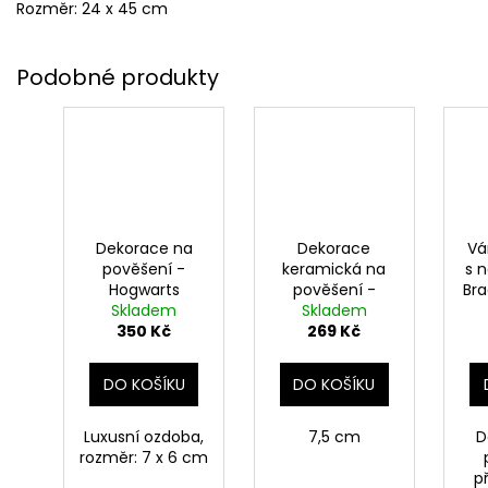
Rozměr: 24 x 45 cm
Dekorace na
Dekorace
Vá
pověšení -
keramická na
s 
Hogwarts
pověšení -
Bra
Express, Harry
Skladem
Hermiona v
Skladem
350 Kč
Potter
šatech, Harry
269 Kč
Potter
DO KOŠÍKU
DO KOŠÍKU
Luxusní ozdoba,
7,5 cm
D
rozměr: 7 x 6 cm
p