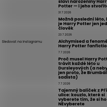
slaví narozeniny Harr
Potter — i jeho stvoři
31.7.2026
Možná poslední léto,
je Harry Potter jen je
člověk
23.7.2026
Alchymised a fenom
Sledovat na Instagramu
Harry Potter fanficti
7.7.2026
Proč musel Harry Pot
trávit každé léto u
Dursleyových (a neby
jen proto, že Brumbál
sadista)
7.7.2026
Tajemný balíček z Př
ulice: kouzlo, které si
vyberete tím, že si ho
NEvyberete