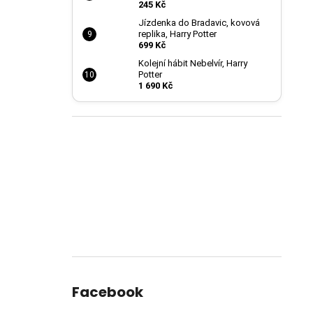
245 Kč
Jízdenka do Bradavic, kovová
replika, Harry Potter
699 Kč
Kolejní hábit Nebelvír, Harry
Potter
1 690 Kč
Facebook