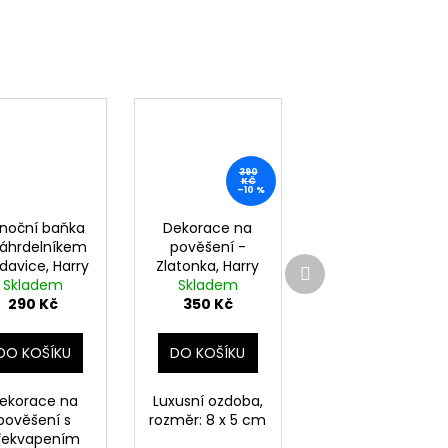
390
KČ
–10 %
noční baňka
Dekorace na
náhrdelníkem
pověšení -
Další
davice, Harry
Zlatonka, Harry
produkt
Skladem
Potter
Skladem
Potter
290 Kč
350 Kč
DO KOŠÍKU
DO KOŠÍKU
ekorace na
Luxusní ozdoba,
pověšení s
rozměr: 8 x 5 cm
řekvapením