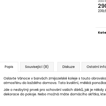
ČOKOLÁDOVÁ ŽABKA 15 G, HARRY
TAJEMNÝ BALÍČEK
390 
29
POTTER
399 Kč
239,
130 Kč
Původně:
499 K
Měr
cena
Kate
Popis
Související (8)
Diskuze
Ostatní in
Oslavte Vánoce v barvách zmijozelské koleje s touto obrovsk
atmosféru do každého domova. Tato kvalitní, měkká ponožka 
Jde o nezbytný prvek pro schování vašich dárků, jak je někdy zv
dekorace do pokoje. Nebo možná máte domácího skřítka, kte