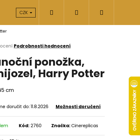
Hledat
Přihlášení
Nákupní
takty
O nás
CZK
tter
košík
rné
nocení
Podrobnosti hodnocení
cení
noční ponožka,
ktu
ijozel, Harry Potter
ček.
 45 cm
e doručit do:
11.8.2026
Možnosti doručení
Následující
adem
Kód:
2760
Značka:
Cinereplicas