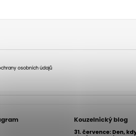
chrany osobních údajů
agram
Kouzelnický blog
31. července: Den, kd