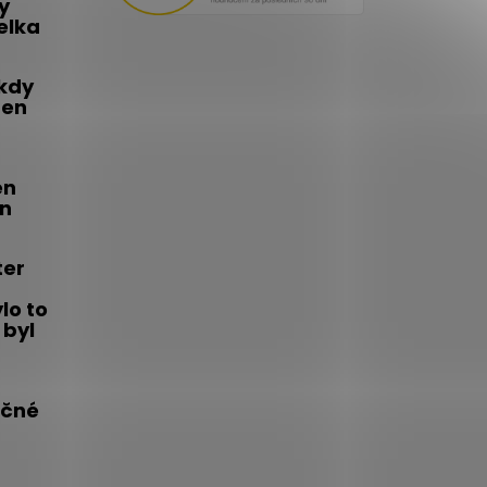
y
telka
 kdy
den
én
on
ter
lo to
 byl
íčné