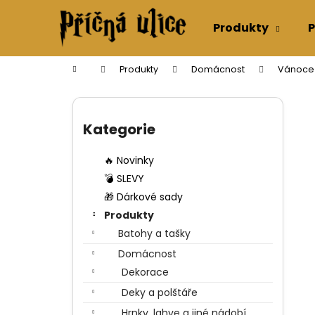
K
Přejít
na
o
Produkty
P
obsah
Zpět
Zpět
š
do
do
í
Domů
Produkty
Domácnost
Vánoce
k
obchodu
obchodu
P
o
Přeskočit
s
kategorie
Kategorie
t
r
🔥 Novinky
a
💣 SLEVY
n
🎁 Dárkové sady
n
Produkty
í
Batohy a tašky
p
Domácnost
a
Dekorace
n
Deky a polštáře
e
Hrnky, lahve a jiné nádobí