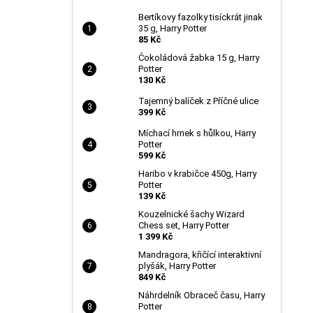
Bertíkovy fazolky tisíckrát jinak
35 g, Harry Potter
85 Kč
Čokoládová žabka 15 g, Harry
Potter
130 Kč
Tajemný balíček z Příčné ulice
399 Kč
Míchací hrnek s hůlkou, Harry
Potter
599 Kč
Haribo v krabičce 450g, Harry
Potter
139 Kč
Kouzelnické šachy Wizard
Chess set, Harry Potter
1 399 Kč
Mandragora, křičící interaktivní
plyšák, Harry Potter
849 Kč
Náhrdelník Obraceč času, Harry
Potter