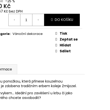
 Z PŘÍČNÉ ULICE
Kč
–25 %
0 Kč
67 Kč bez DPH
č
ná
DO KOŠÍKU
:
Tisk
gorie
:
Vánoční dekorace
Zeptat se
Hlídat
Sdílet
formace
ou ponožkou, která přinese kouzelnou
je zdobena tradičním erbem koleje Zmijozel.
ykem... Ideální pro zavěšení u krbu či jako
rého chcete osvobodit?