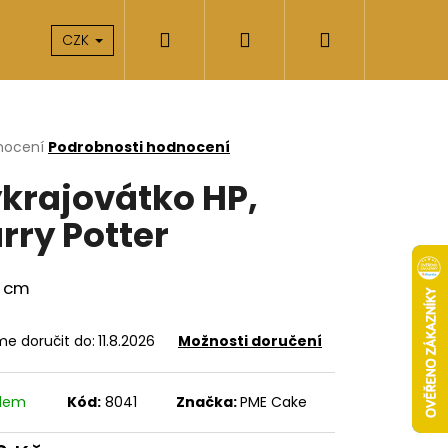
Hledat
Přihlášení
Nákupní
takty
O nás
CZK
košík
rné
nocení
Podrobnosti hodnocení
cení
krajovátko HP,
ktu
rry Potter
ček.
6 cm
e doručit do:
11.8.2026
Možnosti doručení
Následující
adem
Kód:
8041
Značka:
PME Cake