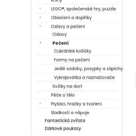
Knihy
BERTÍKOVY FAZOLKY TISÍCKRÁT JINAK
l
35 G, HARRY POTTER
LEGO®, společenské hry, puzzle
85 Kč
Oblečení a doplňky
Oslavy a pečení
Oslavy
Pečení
Cukrářské košíčky
Formy na pečení
Jedlé ozdoby, posypky a zápichy
Vykrajovátka a naznačovače
Svíčky na dort
Péče o tělo
Plyšáci, hračky a tvoření
Sladkosti a nápoje
Fantastická zvířata
Dárkové poukazy