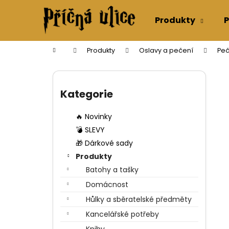
K
Přejít
na
o
Produkty
P
obsah
Zpět
Zpět
š
do
do
í
Domů
Produkty
Oslavy a pečení
Peč
k
obchodu
obchodu
P
o
Přeskočit
s
kategorie
Kategorie
t
r
🔥 Novinky
a
💣 SLEVY
n
🎁 Dárkové sady
n
Produkty
í
Batohy a tašky
p
Domácnost
a
Hůlky a sběratelské předměty
n
Kancelářské potřeby
e