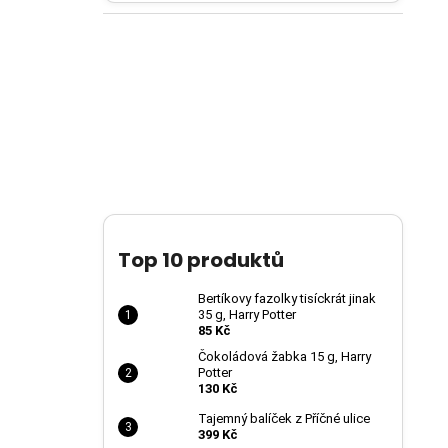
Top 10 produktů
Bertíkovy fazolky tisíckrát jinak
35 g, Harry Potter
85 Kč
Čokoládová žabka 15 g, Harry
Potter
130 Kč
Tajemný balíček z Příčné ulice
399 Kč