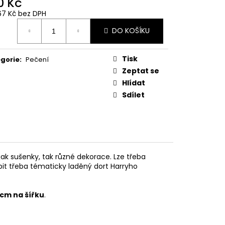
0 Kč
 Z PŘÍČNÉ ULICE
67 Kč bez DPH
ná
č
DO KOŠÍKU
:
Tisk
gorie
:
Pečení
Zeptat se
Hlídat
Sdílet
ak sušenky, tak různé dekorace. Lze třeba
it třeba tématicky laděný dort Harryho
 cm na šířku
.