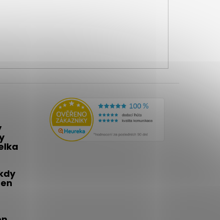
y
y
telka
 kdy
den
én