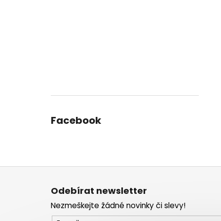
Facebook
Z
á
Odebírat newsletter
p
Nezmeškejte žádné novinky či slevy!
a