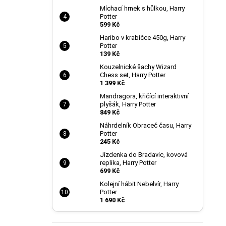
Míchací hrnek s hůlkou, Harry
Potter
599 Kč
Haribo v krabičce 450g, Harry
Potter
139 Kč
Kouzelnické šachy Wizard
Chess set, Harry Potter
1 399 Kč
Mandragora, křičící interaktivní
plyšák, Harry Potter
849 Kč
Náhrdelník Obraceč času, Harry
Potter
245 Kč
Jízdenka do Bradavic, kovová
replika, Harry Potter
699 Kč
Kolejní hábit Nebelvír, Harry
Potter
1 690 Kč