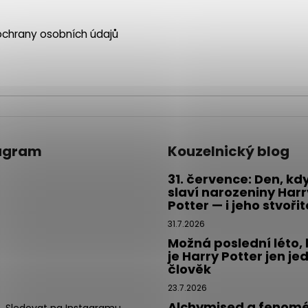
chrany osobních údajů
agram
Kouzelnický blog
31. července: Den, kd
slaví narozeniny Harr
Potter — i jeho stvoři
31.7.2026
Možná poslední léto,
je Harry Potter jen je
člověk
23.7.2026
Alchymised a fenom