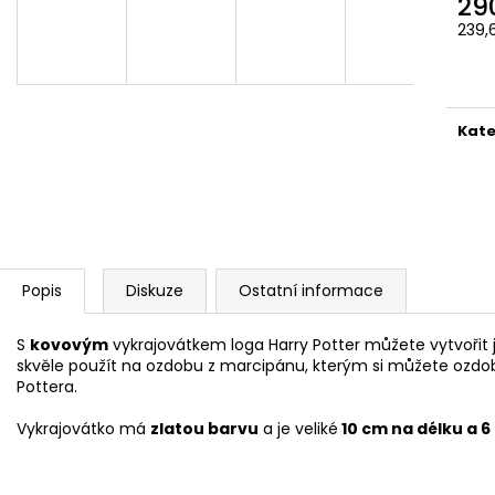
29
ČOKOLÁDOVÁ ŽABKA 15 G, HARRY
TAJEMNÝ BALÍČEK
POTTER
239,
399 Kč
Měr
130 Kč
Původně:
499 K
cena
Kate
Popis
Diskuze
Ostatní informace
S
kovovým
vykrajovátkem loga Harry Potter můžete vytvořit j
skvěle použít na ozdobu z marcipánu, kterým si můžete ozdob
Pottera.
Vykrajovátko má
zlatou barvu
a je veliké
10 cm na délku a 6