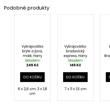
Vykrajovátko
Vykrajovátko
brýle a jizva,
bradavický
malé, Harry
express, Harry
Bra
Skladem
Potter
Skladem
Potter
245 Kč
145 Kč
DO KOŠÍKU
DO KOŠÍKU
6 x 2,6 cm; 3 x 1,8
7 x 11 x 1,5 cm
cm