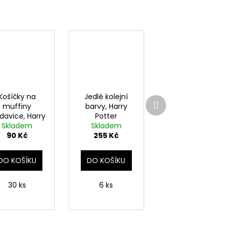
Košíčky na
Jedlé kolejní
Další
muffiny
barvy, Harry
produkt
davice, Harry
Potter
Skladem
Potter
Skladem
90 Kč
255 Kč
DO KOŠÍKU
DO KOŠÍKU
30 ks
6 ks