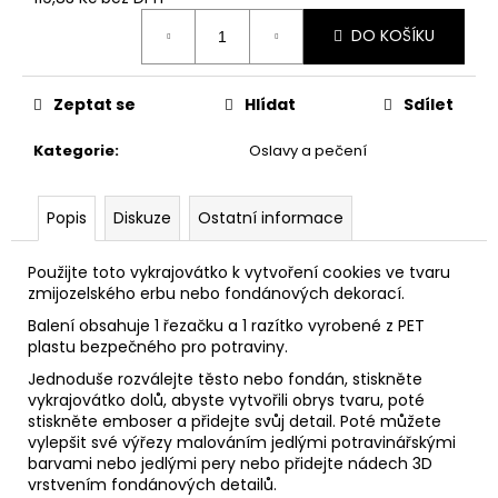
č
Měrná
u
DO KOŠÍKU
cena:
j
e
m
Zeptat se
Hlídat
Sdílet
e
Kategorie
:
Oslavy a pečení
MANDRAGORA,
KŘIČÍCÍ
Popis
Diskuze
Ostatní informace
INTERAKTIVNÍ
PLYŠÁK,
HARRY
Použijte toto vykrajovátko k vytvoření cookies ve tvaru
POTTER
zmijozelského erbu nebo fondánových dekorací.
849
Balení obsahuje 1 řezačku a 1 razítko vyrobené z PET
Kč
plastu bezpečného pro potraviny.
Jednoduše rozválejte těsto nebo fondán, stiskněte
vykrajovátko dolů, abyste vytvořili obrys tvaru, poté
stiskněte emboser a přidejte svůj detail. Poté můžete
vylepšit své výřezy malováním jedlými potravinářskými
barvami nebo jedlými pery nebo přidejte nádech 3D
vrstvením fondánových detailů.