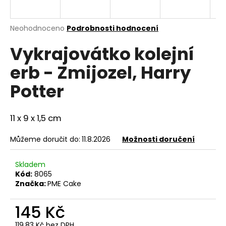
a
j
Průměrné
Neohodnoceno
Podrobnosti hodnocení
í
hodnocení
Vykrajovátko kolejní
produktu
t
je
?
erb - Zmijozel, Harry
0,0
z
Potter
5
hvězdiček.
11 x 9 x 1,5 cm
HLEDAT
Můžeme doručit do:
11.8.2026
Možnosti doručení
D
Skladem
o
Kód:
8065
p
Značka:
PME Cake
o
r
145 Kč
u
119,83 Kč bez DPH