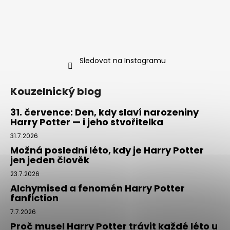
Sledovat na Instagramu
Kouzelnický blog
31. července: Den, kdy slaví narozeniny
Harry Potter — i jeho stvořitelka
31.7.2026
Možná poslední léto, kdy je Harry Potter
jen jeden člověk
23.7.2026
Alchymised a fenomén Harry Potter
fanfiction
7.7.2026
Proč musel Harry Potter trávit každé léto u