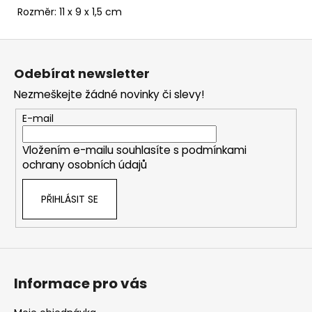
Rozměr: 11 x 9 x 1,5 cm
Z
á
Odebírat newsletter
p
Nezmeškejte žádné novinky či slevy!
a
t
E-mail
í
Vložením e-mailu souhlasíte s
podmínkami
ochrany osobních údajů
PŘIHLÁSIT SE
Informace pro vás