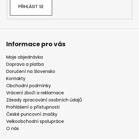
a
PŘIHLÁSIT SE
j
í
t
?
Informace pro vás
Moje objednávka
Doprava a platba
Doručení na Slovensko
HLEDAT
Kontakty
Obchodní podmínky
Vrácení zboží a reklamace
D
Zásady zpracování osobních údajů
o
Prohlášení o přístupnosti
p
České puncovní značky
o
Velkoobchodní spolupráce
r
O nás
u