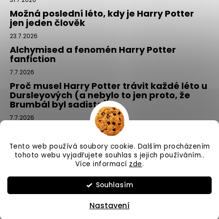
Možná poslední léto, kdy je Harry Potter
jen jeden člověk
23.7.2026
Alchymised a fenomén Harry Potter
fanfiction
7.7.2026
Proč musel Harry Potter trávit každé léto u
Dursleyových (a nebylo to jen proto, že
Brumbál byl sadista)
7.7.2026
Tajemný balíček z Příčné ulice: kouzlo,
které si vyberete tím, že si ho NEvyberete
Tento web používá soubory cookie. Dalším procházením
1.7.2026
tohoto webu vyjadřujete souhlas s jejich používáním..
Více informací
zde
.
Vytvořil Shoptet
Souhlasím
Copyright 2026
Příčná ulice
. Všechna práva vyhrazena.
Nastavení