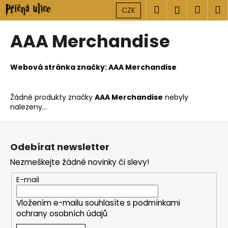
K
Přejít
Hledat
Náku
M
Přihlášen
CZK
na
o
obsah
Zpět
Zpět
košík
š
AAA Merchandise
í
C
k
o
Webová stránka značky:
AAA Merchandise
p
o
Žádné produkty značky
AAA Merchandise
nebyly
t
nalezeny...
ř
Z
e
á
b
Odebírat newsletter
p
u
Nezmeškejte žádné novinky či slevy!
a
j
t
E-mail
e
í
t
Vložením e-mailu souhlasíte s
podmínkami
e
ochrany osobních údajů
n