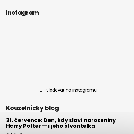
č
u
Instagram
j
e
m
e
JÍZDENKA
DO
BRADAVIC,
KOVOVÁ
REPLIKA,
HARRY
POTTER
699
Sledovat na Instagramu
Kč
Kouzelnický blog
31. července: Den, kdy slaví narozeniny
Harry Potter — i jeho stvořitelka
31.7.2026