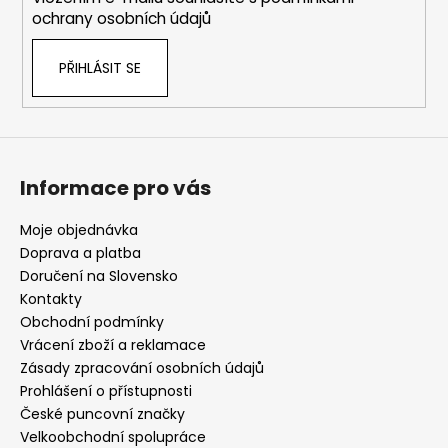
č
r
ochrany osobních údajů
u
v
j
k
e
PŘIHLÁSIT SE
y
m
v
e
ý
p
i
HARIBO
s
Informace pro vás
V
u
KRABIČCE
450G,
Moje objednávka
HARRY
Doprava a platba
POTTER
Doručení na Slovensko
139
Kč
Kontakty
Původně:
Obchodní podmínky
169
Vrácení zboží a reklamace
Kč
Zásady zpracování osobních údajů
Prohlášení o přístupnosti
České puncovní značky
Velkoobchodní spolupráce