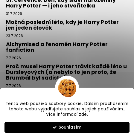
Harry Potter — i jeho stvořitelka
31.7.2026
Možná poslední léto, kdy je Harry Potter
jen jeden člověk
23.7.2026
Alchymised a fenomén Harry Potter
fanfiction
7.7.2026
Proč musel Harry Potter trávit každé léto u
Dursleyových (a nebylo to jen proto, že
Brumbál byl sadista)
7.7.2026
Tajemný balíček z Příčné ulice: kouzlo,
které si vyberete tím, že si ho NEvyberete
Tento web používá soubory cookie. Dalším procházením
1.7.2026
tohoto webu vyjadřujete souhlas s jejich používáním..
Více informací
zde
.
Vytvořil Shoptet
Souhlasím
Copyright 2026
Příčná ulice
. Všechna práva vyhrazena.