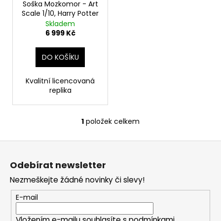
o
Soška Mozkomor - Art
t
a
Scale 1/10, Harry Potter
d
ů
j
Skladem
u
6 999 Kč
í
k
t
t
DO KOŠÍKU
?
ů
Kvalitní licencovaná
replika
HLEDAT
1
položek celkem
O
v
Z
l
D
á
á
Odebírat newsletter
o
d
p
p
a
Nezmeškejte žádné novinky či slevy!
a
o
c
t
E-mail
r
í
í
u
p
Vložením e-mailu souhlasíte s
podmínkami