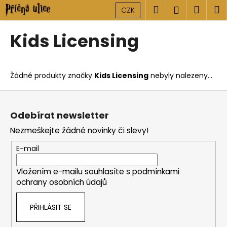
K
Přejít
Hledat
Náku
M
Přihlášen
CZK
na
o
obsah
Zpět
Zpět
košík
š
Kids Licensing
í
C
k
o
Žádné produkty značky
Kids Licensing
nebyly nalezeny...
p
o
Z
t
á
Odebírat newsletter
ř
p
Nezmeškejte žádné novinky či slevy!
e
a
b
t
E-mail
u
í
j
Vložením e-mailu souhlasíte s
podmínkami
ochrany osobních údajů
e
t
PŘIHLÁSIT SE
e
n