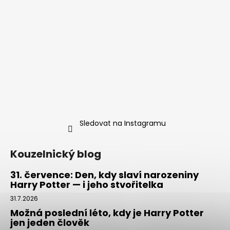
č
u
j
e
m
e
KOUZELNICKÉ
ŠACHY
WIZARD
CHESS
SET,
Sledovat na Instagramu
HARRY
POTTER
Kouzelnický blog
1
399
Kč
31. července: Den, kdy slaví narozeniny
Původně:
Harry Potter — i jeho stvořitelka
1
599
31.7.2026
Kč
Možná poslední léto, kdy je Harry Potter
jen jeden člověk