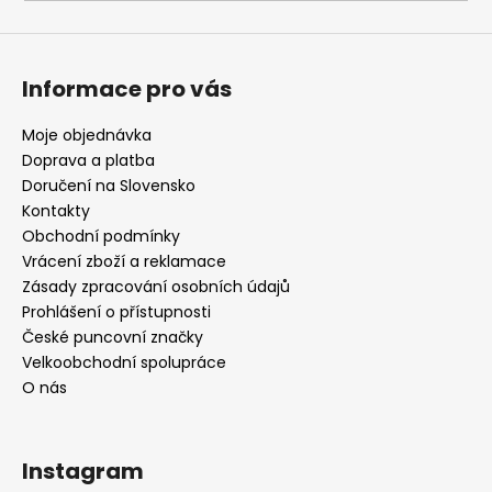
a
j
í
Informace pro vás
t
?
Moje objednávka
Doprava a platba
Doručení na Slovensko
Kontakty
Obchodní podmínky
HLEDAT
Vrácení zboží a reklamace
Zásady zpracování osobních údajů
Prohlášení o přístupnosti
České puncovní značky
D
Velkoobchodní spolupráce
o
O nás
p
o
r
Instagram
u