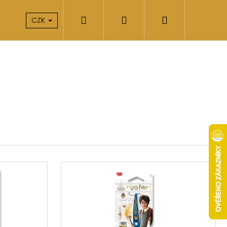
Hledat
Přihlášení
Nákupní
takty
O nás
CZK
košík
Následující