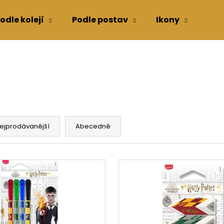
odle kolejí
Podle postav
Ikony
Kon
Co potřebujete najít?
HLEDAT
ejprodávanější
Abecedně
Doporučujeme