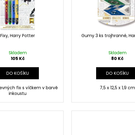
ČOKOLÁDOVÁ ŽABKA 15 G, HARRY
TAJEMNÝ BALÍČEK
POTTER
399 Kč
130 Kč
Původně:
499 K
Fixy, Harry Potter
Gumy 3 ks trojhranné, Har
Skladem
Skladem
105 Kč
80 Kč
DO KOŠÍKU
DO KOŠÍKU
evných fix s víčkem v barvě
7,5 x 12,5 x 1,9 cm
inkoustu