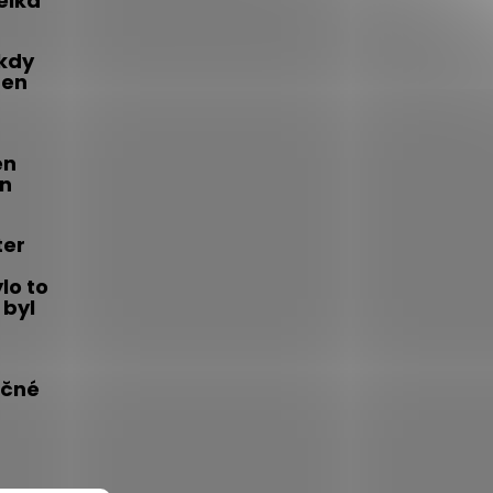
telka
 kdy
den
én
on
ter
lo to
 byl
íčné