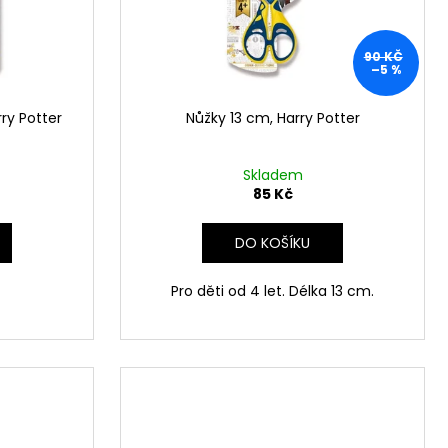
 Z PŘÍČNÉ ULICE
č
90 KČ
–5 %
ry Potter
Nůžky 13 cm, Harry Potter
Skladem
85 Kč
DO KOŠÍKU
Pro děti od 4 let. Délka 13 cm.