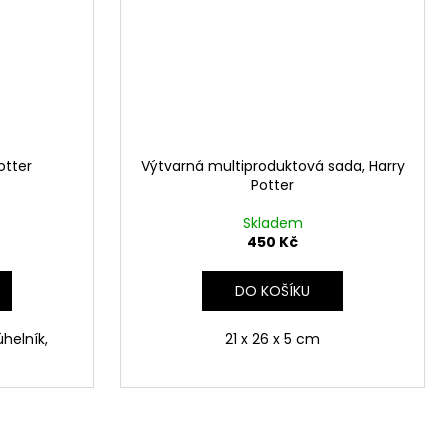
otter
Výtvarná multiproduktová sada, Harry
Potter
Skladem
450 Kč
DO KOŠÍKU
úhelník,
21 x 26 x 5 cm