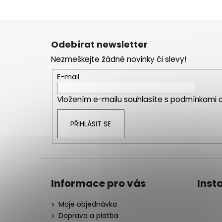
Z
á
Odebírat newsletter
p
Nezmeškejte žádné novinky či slevy!
a
t
E-mail
í
Vložením e-mailu souhlasíte s
podmínkami o
PŘIHLÁSIT SE
Informace pro vás
Inst
Moje objednávka
Doprava a platba