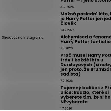
Potter — i jeho stvoři
31.7.2026
Možná poslední léto,
je Harry Potter jen je
člověk
23.7.2026
Alchymised a fenom
Sledovat na Instagramu
Harry Potter fanficti
7.7.2026
Proč musel Harry Pot
trávit každé léto u
Dursleyových (a neby
jen proto, že Brumbál
sadista)
7.7.2026
Tajemný balíček z Př
ulice: kouzlo, které si
vyberete tím, že si ho
NEvyberete
1.7.2026