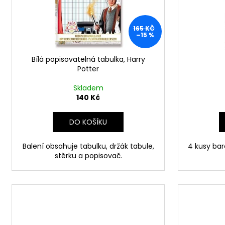
BERTÍKOVY FAZOLKY TISÍCKRÁT JINAK
d
r
35 G, HARRY POTTER
u
o
85 Kč
165 KČ
k
d
–15 %
t
u
ů
Bílá popisovatelná tabulka, Harry
k
Potter
t
ů
Skladem
140 Kč
DO KOŠÍKU
Balení obsahuje tabulku, držák tabule,
4 kusy bar
stěrku a popisovač.