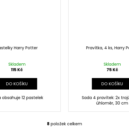
astelky Harry Potter
Pravítka, 4 ks, Harry P
Skladem
Skladem
115 Kč
75 Kč
DO KOŠÍKU
DO KOŠÍKU
 obsahuje 12 pastelek
Sada 4 pravítek: 2x troj
úhloměr, 30 cm
8
položek celkem
O