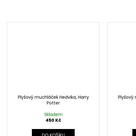
Plyšový muchláček Hedvika, Harry
Plyšový 
Potter
Skladem
450 Kč
DO KOŠÍKU