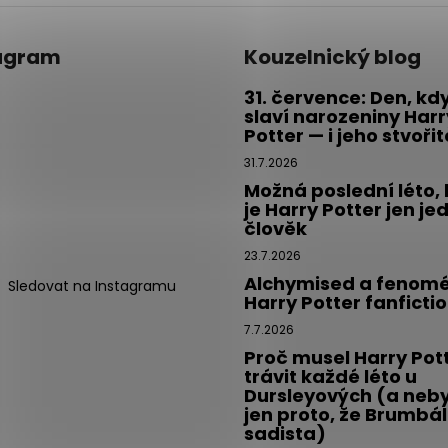
p
i
s
agram
Kouzelnický blog
u
31. července: Den, kd
slaví narozeniny Harr
Potter — i jeho stvoři
31.7.2026
Možná poslední léto,
je Harry Potter jen je
člověk
23.7.2026
Alchymised a fenom
Sledovat na Instagramu
Harry Potter fanficti
7.7.2026
Proč musel Harry Pot
trávit každé léto u
Dursleyových (a neby
jen proto, že Brumbál
sadista)