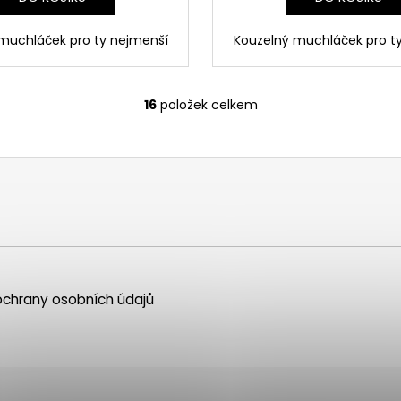
muchláček pro ty nejmenší
Kouzelný muchláček pro t
16
položek celkem
O
v
l
á
d
a
c
í
p
r
chrany osobních údajů
v
k
y
v
ý