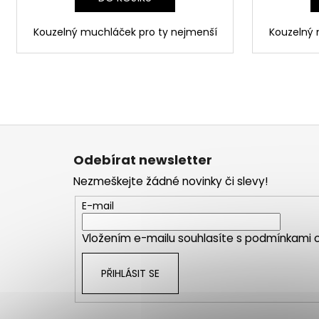
Kouzelný muchláček pro ty nejmenší
Kouzelný 
Z
á
Odebírat newsletter
p
Nezmeškejte žádné novinky či slevy!
a
t
E-mail
í
Vložením e-mailu souhlasíte s
podmínkami o
PŘIHLÁSIT SE