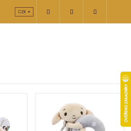
Hledat
Přihlášení
Nákupní
takty
O nás
CZK
košík
Následující