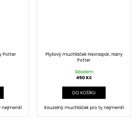
y Potter
Plyšový muchláček Havraspár, Harry
Potter
Skladem
450 Kč
DO KOŠÍKU
y nejmenší
Kouzelný muchláček pro ty nejmenší