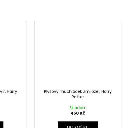
ír, Harry
Plyšový muchláček Zmijozel, Harry
Potter
Skladem
450 Kč
DO KOŠÍKU