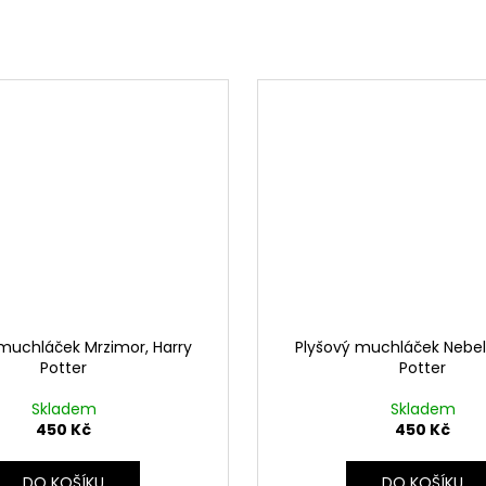
muchláček Mrzimor, Harry
Plyšový muchláček Nebelv
Potter
Potter
Skladem
Skladem
450 Kč
450 Kč
DO KOŠÍKU
DO KOŠÍKU