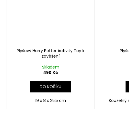
Plyšový Harry Potter Activity Toy k
Plyš
zavěšení
Skladem
490 Kč
DO KOŠÍKU
19 x 8 x 25,5 cm
Kouzelný 