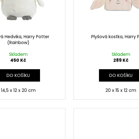
ČOKOLÁDOVÁ ŽABKA 15 G, HARRY
TAJEMNÝ BALÍČEK
POTTER
399 Kč
130 Kč
Původně:
499 K
á Hedvika, Harry Potter
Plyšová kostka, Harry 
(Rainbow)
Skladem
Skladem
450 Kč
289 Kč
DO KOŠÍKU
DO KOŠÍKU
14,5 x 12 x 20 cm
20 x 15 x 12 cm