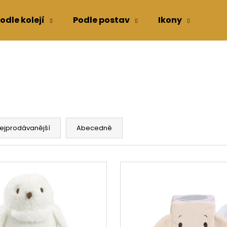
odle kolejí
Podle postav
Ikony
Kon
Co potřebujete najít?
HLEDAT
ejprodávanější
Abecedně
Doporučujeme