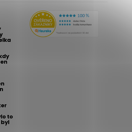
y
y
telka
 kdy
den
én
on
ter
lo to
 byl