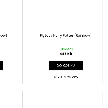
bow)
Plyšový Harry Potter (Rainbow)
Skladem
445 Kč
DO KOŠÍKU
12 x 10 x 26 cm