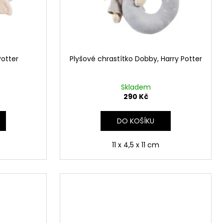
 Z PŘÍČNÉ ULICE
č
Potter
Plyšové chrastítko Dobby, Harry Potter
Skladem
290 Kč
DO KOŠÍKU
11 x 4,5 x 11 cm