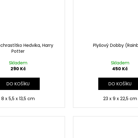
chrastítko Hedvika, Harry
Plyšový Dobby (Rain
Potter
Skladem
Skladem
290 Kč
450 Kč
DO KOŠÍKU
DO KOŠÍKU
8 x 5,5 x 13,5 cm
23 x 9 x 22,5 cm