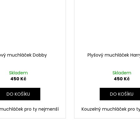
ový muchláček Dobby
Plyšový muchláček Harr
Skladem
Skladem
450 Kč
450 Kč
DO KOŠÍKU
DO KOŠÍKU
muchláček pro ty nejmenší
Kouzelný muchláček pro t