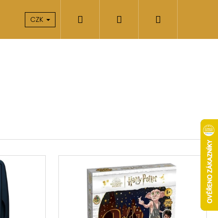
Hledat
Přihlášení
Nákupní
takty
O nás
CZK
košík
Následující