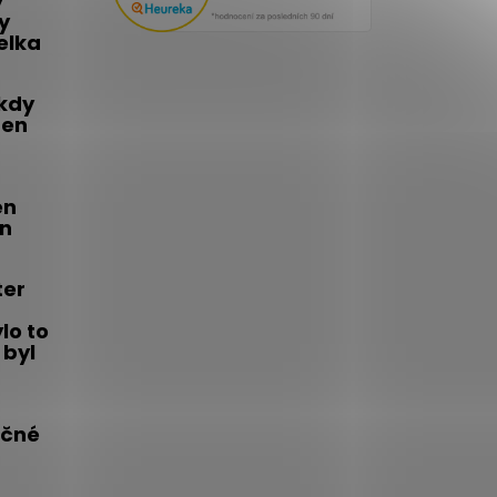
y
y
telka
 kdy
den
én
on
ter
lo to
 byl
íčné