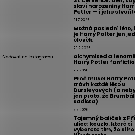
31. července: Den, kd
slaví narozeniny Harr
Potter — i jeho stvoři
31.7.2026
Možná poslední léto,
je Harry Potter jen je
člověk
23.7.2026
Alchymised a fenom
Sledovat na Instagramu
Harry Potter fanficti
7.7.2026
Proč musel Harry Pot
trávit každé léto u
Dursleyových (a neby
jen proto, že Brumbál
sadista)
7.7.2026
Tajemný balíček z Př
ulice: kouzlo, které si
vyberete tím, že si ho