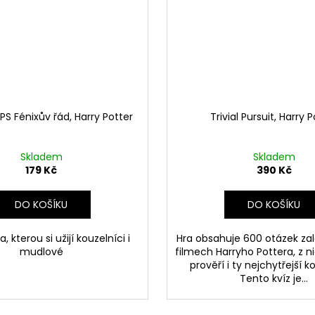
S Fénixův řád, Harry Potter
Trivial Pursuit, Harry 
Skladem
Skladem
179 Kč
390 Kč
DO KOŠÍKU
DO KOŠÍKU
, kterou si užijí kouzelníci i
Hra obsahuje 600 otázek za
mudlové
filmech Harryho Pottera, z n
prověří i ty nejchytřejší k
Tento kvíz je...