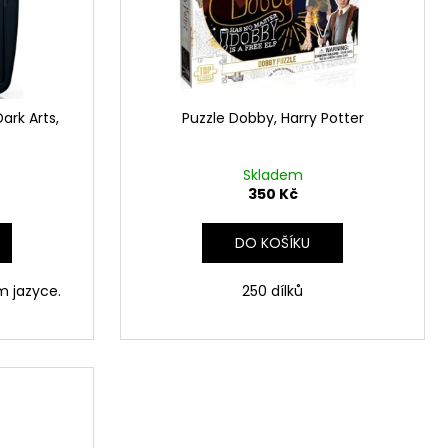
 Z PŘÍČNÉ ULICE
č
ark Arts,
Puzzle Dobby, Harry Potter
Skladem
350 Kč
DO KOŠÍKU
m jazyce.
250 dílků