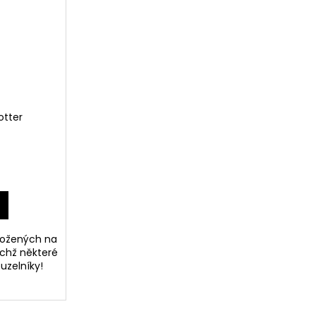
Potter
ložených na
ichž některé
ouzelníky!