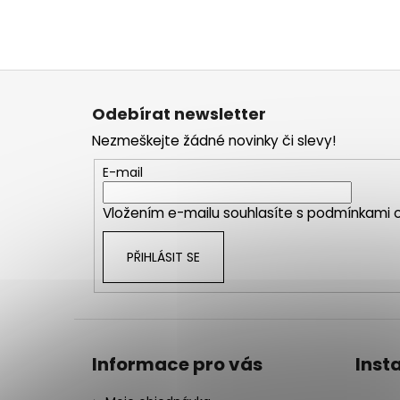
Z
á
Odebírat newsletter
p
Nezmeškejte žádné novinky či slevy!
a
t
E-mail
í
Vložením e-mailu souhlasíte s
podmínkami o
PŘIHLÁSIT SE
Informace pro vás
Inst