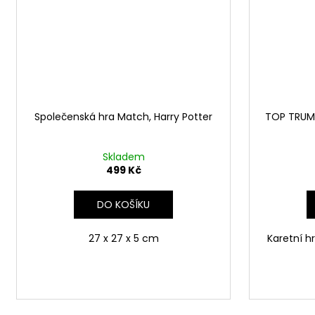
Společenská hra Match, Harry Potter
TOP TRUMP
Skladem
499 Kč
DO KOŠÍKU
27 x 27 x 5 cm
Karetní hra