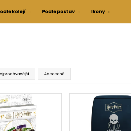
odle kolejí
Podle postav
Ikony
Kon
Co potřebujete najít?
HLEDAT
ejprodávanější
Abecedně
Doporučujeme