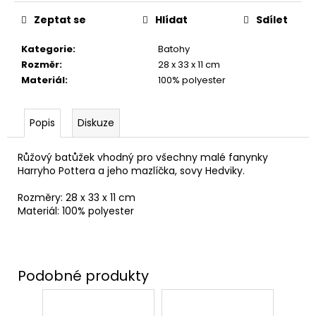
č
u
Zeptat se
Hlídat
Sdílet
j
e
Kategorie
:
Batohy
m
Rozměr
:
28 x 33 x 11 cm
e
Materiál
:
100% polyester
KOUZELNICKÉ
Popis
Diskuze
ŠACHY
WIZARD
CHESS
Růžový batůžek vhodný pro všechny malé fanynky
SET,
Harryho Pottera a jeho mazlíčka, sovy Hedviky.
HARRY
POTTER
Rozměry: 28 x 33 x 11 cm
Materiál: 100% polyester
1
399
Kč
Původně:
1
599
Kč