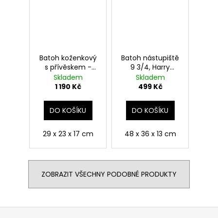
Batoh koženkový
Batoh nástupiště
s přívěskem -
9 3/4, Harry
Mrzimor, Harry
Potter
Skladem
Skladem
Potter
1 190 Kč
499 Kč
DO KOŠÍKU
DO KOŠÍKU
29 x 23 x 17 cm
48 x 36 x 13 cm
ZOBRAZIT VŠECHNY PODOBNÉ PRODUKTY
Z