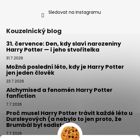
Sledovat na Instagramu
Kouzelnický blog
31. července: Den, kdy slaví narozeniny
Harry Potter — i jeho stvořitelka
31.7.2026
Možná poslední léto, kdy je Harry Potter
jen jeden člověk
23.7.2026
Alchymised a fenomén Harry Potter
fanfiction
7.7.2026
Proč musel Harry Potter trávit každé léto u
Dursleyových (a nebylo to jen proto, že
Brumbál byl sadista)
7.7.2026