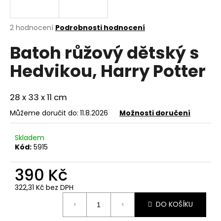
a
j
Průměrné
2 hodnocení
Podrobnosti hodnocení
í
hodnocení
Batoh růžový dětský s
produktu
t
je
?
Hedvikou, Harry Potter
5,0
z
5
hvězdiček.
28 x 33 x 11 cm
Můžeme doručit do:
11.8.2026
Možnosti doručení
HLEDAT
Skladem
Kód:
5915
D
o
390 Kč
p
322,31 Kč bez DPH
o
Měrná
r
DO KOŠÍKU
cena:
u