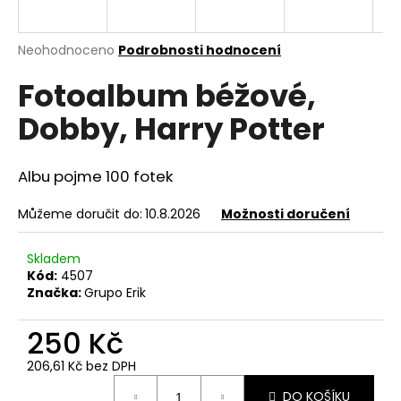
a
j
Průměrné
Neohodnoceno
Podrobnosti hodnocení
í
hodnocení
Fotoalbum béžové,
produktu
t
je
?
Dobby, Harry Potter
0,0
z
5
hvězdiček.
Albu pojme 100 fotek
HLEDAT
Můžeme doručit do:
10.8.2026
Možnosti doručení
Skladem
Kód:
4507
D
Značka:
Grupo Erik
o
p
250 Kč
o
r
206,61 Kč bez DPH
u
Měrná
DO KOŠÍKU
cena: