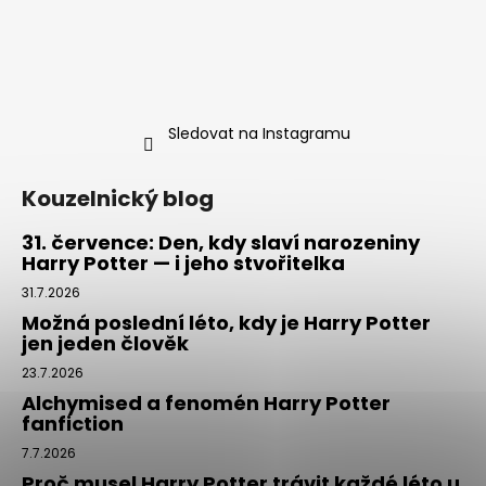
Sledovat na Instagramu
Kouzelnický blog
31. července: Den, kdy slaví narozeniny
Harry Potter — i jeho stvořitelka
31.7.2026
Možná poslední léto, kdy je Harry Potter
jen jeden člověk
23.7.2026
Alchymised a fenomén Harry Potter
fanfiction
7.7.2026
Proč musel Harry Potter trávit každé léto u