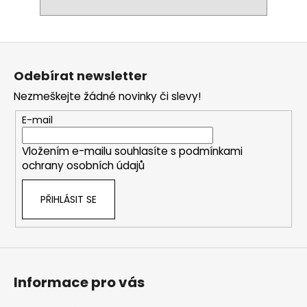
Z
á
Odebírat newsletter
p
Nezmeškejte žádné novinky či slevy!
a
t
E-mail
í
Vložením e-mailu souhlasíte s
podmínkami
ochrany osobních údajů
PŘIHLÁSIT SE
Informace pro vás