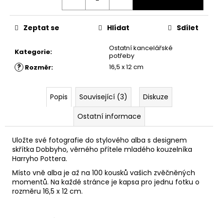
č
u
j
Zeptat se
Hlídat
Sdílet
e
m
Ostatní kancelářské
Kategorie
:
e
potřeby
?
16,5 x 12 cm
Rozměr
:
NÁHRDELNÍK
OBRACEČ
Popis
Související (3)
Diskuze
ČASU,
HARRY
POTTER
Ostatní informace
245
Kč
Uložte své fotografie do stylového alba s designem
skřítka Dobbyho, věrného přítele mladého kouzelníka
Harryho Pottera.
Místo vně alba je až na 100 kousků vašich zvěčněných
momentů. Na každé stránce je kapsa pro jednu fotku o
rozměru
16,5 x 12 cm.