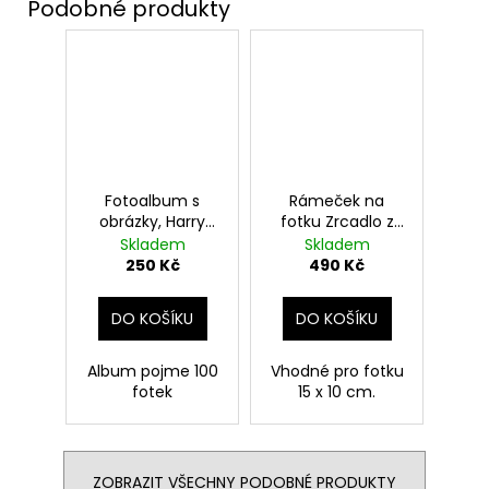
Fotoalbum s
Rámeček na
obrázky, Harry
fotku Zrcadlo z
Potter
Erisedu, Harry
Skladem
Skladem
Potter
250 Kč
490 Kč
DO KOŠÍKU
DO KOŠÍKU
Album pojme 100
Vhodné pro fotku
fotek
15 x 10 cm.
ZOBRAZIT VŠECHNY PODOBNÉ PRODUKTY