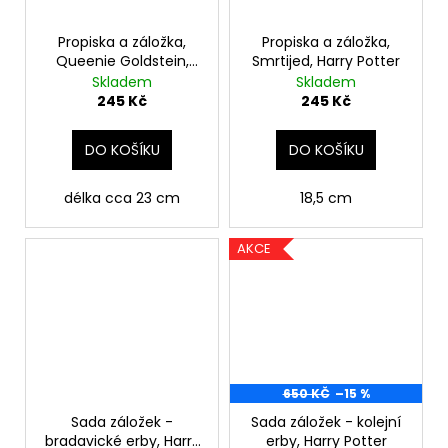
Propiska a záložka,
Propiska a záložka,
Queenie Goldstein,
Smrtijed, Harry Potter
Fantastická zvířata
Skladem
Skladem
245 Kč
245 Kč
DO KOŠÍKU
DO KOŠÍKU
délka cca 23 cm
18,5 cm
AKCE
650 KČ
–15 %
Sada záložek -
Sada záložek - kolejní
bradavické erby, Harry
erby, Harry Potter