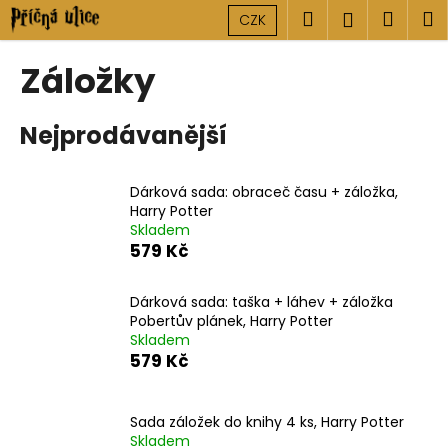
K
Přejít
Hledat
Náku
M
Přihlášen
CZK
na
o
obsah
Zpět
Zpět
košík
š
Záložky
í
C
k
Nejprodávanější
o
p
o
Dárková sada: obraceč času + záložka,
t
Harry Potter
Skladem
ř
579 Kč
e
b
Dárková sada: taška + láhev + záložka
u
Pobertův plánek, Harry Potter
j
Skladem
579 Kč
e
t
e
Sada záložek do knihy 4 ks, Harry Potter
n
Skladem