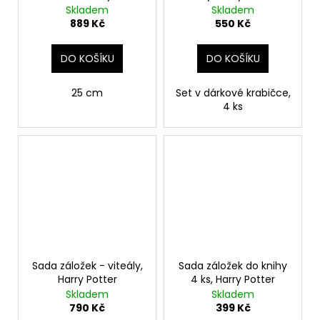
Potter
Skladem
Skladem
889 Kč
550 Kč
DO KOŠÍKU
DO KOŠÍKU
25 cm
Set v dárkové krabičce,
4 ks
Sada záložek - viteály,
Sada záložek do knihy
Harry Potter
4 ks, Harry Potter
Skladem
Skladem
790 Kč
399 Kč