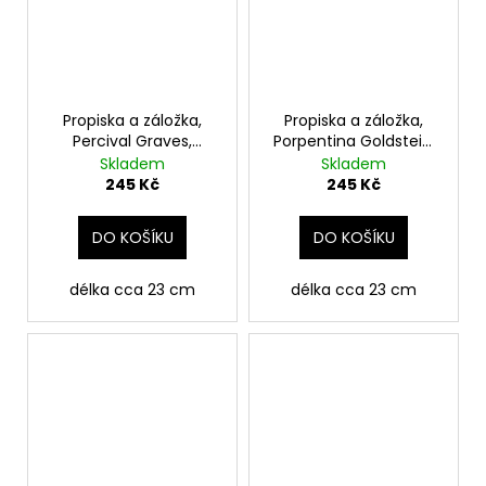
Propiska a záložka,
Propiska a záložka,
Percival Graves,
Porpentina Goldstein,
Fantastická zvířata
Fantastická zvířata
Skladem
Skladem
245 Kč
245 Kč
DO KOŠÍKU
DO KOŠÍKU
délka cca 23 cm
délka cca 23 cm