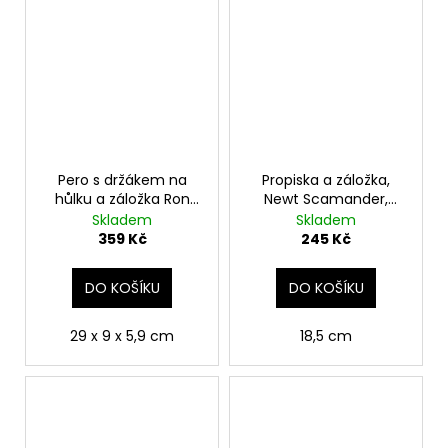
Pero s držákem na
Propiska a záložka,
hůlku a záložka Ron
Newt Scamander,
Weasley, Harry Potter
Fantastická zvířata
Skladem
Skladem
359 Kč
245 Kč
DO KOŠÍKU
DO KOŠÍKU
29 x 9 x 5,9 cm
18,5 cm