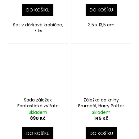
DO KOŠÍKU
DO KOŠÍKU
Set v dárkové krabičce,
3,5 x 13,5 cm
7 ks
Sada záložek
Záložka do knihy
Fantastická zvířata
Brumbál, Harry Potter
Skladem
Skladem
890 Kč
145 Kč
DO KOŠÍKU
DO KOŠÍKU