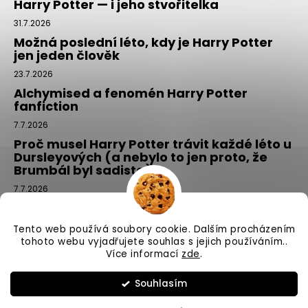
Harry Potter — i jeho stvořitelka
31.7.2026
Možná poslední léto, kdy je Harry Potter
jen jeden člověk
23.7.2026
Alchymised a fenomén Harry Potter
fanfiction
7.7.2026
Proč musel Harry Potter trávit každé léto u
Dursleyových (a nebylo to jen proto, že
Brumbál byl sadista)
7.7.2026
Tajemný balíček z Příčné ulice: kouzlo,
které si vyberete tím, že si ho NEvyberete
Tento web používá soubory cookie. Dalším procházením
1.7.2026
tohoto webu vyjadřujete souhlas s jejich používáním..
Více informací
zde
.
Vytvořil Shoptet
Souhlasím
Copyright 2026
Příčná ulice
. Všechna práva vyhrazena.