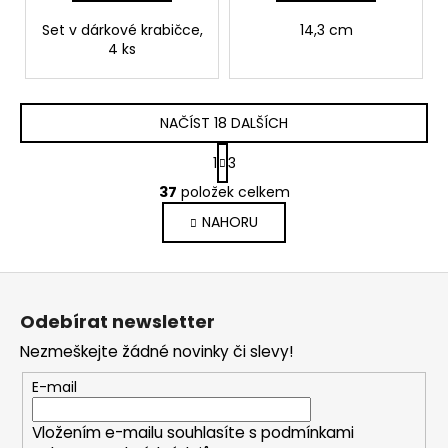
Set v dárkové krabičce,
14,3 cm
4 ks
NAČÍST 18 DALŠÍCH
S
1
3
t
O
r
37
položek celkem
v
á
NAHORU
l
n
k
á
o
d
Z
v
a
á
á
c
Odebírat newsletter
n
p
í
í
Nezmeškejte žádné novinky či slevy!
p
a
r
t
E-mail
v
í
k
Vložením e-mailu souhlasíte s
podmínkami
y