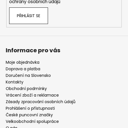
ochrany osobních údajů
v
ý
PŘIHLÁSIT SE
p
i
s
u
Informace pro vás
Moje objednávka
Doprava a platba
Doručení na Slovensko
Kontakty
Obchodní podmínky
Vrácení zboží a reklamace
Zásady zpracování osobních údajů
Prohlášení o přístupnosti
České puncovní značky
Velkoobchodní spolupráce
O nás