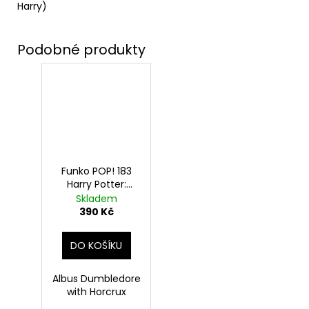
Harry)
Funko POP! 183
Harry Potter:
Albus Brumbál s
Skladem
viteálem
390 Kč
DO KOŠÍKU
Albus Dumbledore
with Horcrux