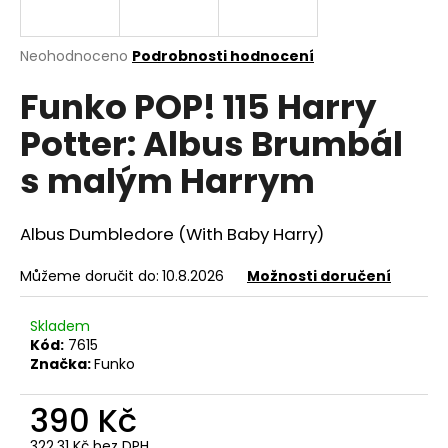
a
j
Průměrné
Neohodnoceno
Podrobnosti hodnocení
í
hodnocení
Funko POP! 115 Harry
produktu
t
je
?
Potter: Albus Brumbál
0,0
z
s malým Harrym
5
hvězdiček.
Albus Dumbledore (With Baby Harry)
HLEDAT
Můžeme doručit do:
10.8.2026
Možnosti doručení
D
Skladem
o
Kód:
7615
p
Značka:
Funko
o
r
390 Kč
u
322,31 Kč bez DPH