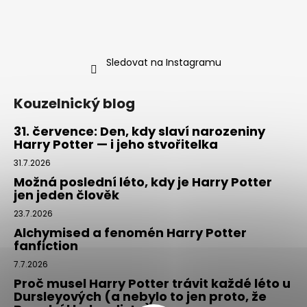
Sledovat na Instagramu
Kouzelnický blog
31. července: Den, kdy slaví narozeniny
Harry Potter — i jeho stvořitelka
31.7.2026
Možná poslední léto, kdy je Harry Potter
jen jeden člověk
23.7.2026
Alchymised a fenomén Harry Potter
fanfiction
7.7.2026
Proč musel Harry Potter trávit každé léto u
Dursleyových (a nebylo to jen proto, že