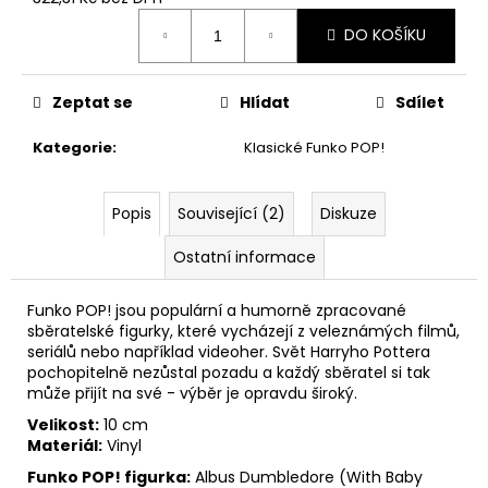
č
Měrná
u
DO KOŠÍKU
cena:
j
e
m
Zeptat se
Hlídat
Sdílet
e
Kategorie
:
Klasické Funko POP!
JÍZDENKA
DO
Popis
Související (2)
Diskuze
BRADAVIC,
KOVOVÁ
Ostatní informace
REPLIKA,
HARRY
POTTER
Funko POP! jsou populární a humorně zpracované
699
sběratelské figurky, které vycházejí z veleznámých filmů,
Kč
seriálů nebo například videoher. Svět Harryho Pottera
pochopitelně nezůstal pozadu a každý sběratel si tak
může přijít na své - výběr je opravdu široký.
Velikost:
10 cm
Materiál:
Vinyl
Funko POP! figurka:
Albus Dumbledore (With Baby