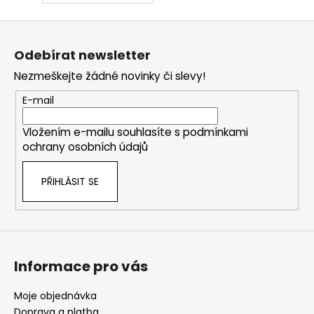
Z
á
Odebírat newsletter
p
Nezmeškejte žádné novinky či slevy!
a
t
E-mail
í
Vložením e-mailu souhlasíte s
podmínkami
ochrany osobních údajů
PŘIHLÁSIT SE
Informace pro vás
Moje objednávka
Doprava a platba