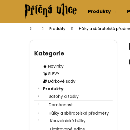
K
Přejít
na
o
Produkty
P
obsah
Zpět
Zpět
š
do
do
í
Domů
Produkty
Hůlky a sběratelské předm
k
obchodu
obchodu
P
o
Přeskočit
s
kategorie
Kategorie
t
r
🔥 Novinky
a
💣 SLEVY
n
🎁 Dárkové sady
n
Produkty
í
Batohy a tašky
p
Domácnost
a
Hůlky a sběratelské předměty
n
Kouzelnické hůlky
e
Limitované edice