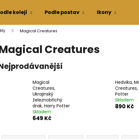
odle kolejí
Podle postav
Ikony
Kon
ěty
Magical Creatures
Co potřebujete najít?
Magical Creatures
HLEDAT
Nejprodávanější
Magical
Hedvika, M
Doporučujeme
Creatures,
Creatures,
Ukrajinský
Potter
železnobřichý
Skladem
drak, Harry Potter
890 Kč
Skladem
649 Kč
Ř