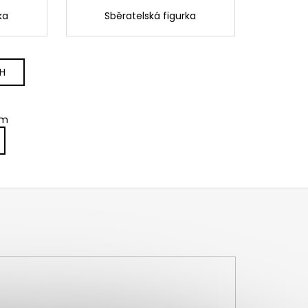
ka
Sběratelská figurka
CH
em