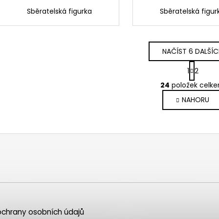
Sběratelská figurka
Sběratelská figur
NAČÍST 6 DALŠÍ
S
1
2
t
O
r
24
položek celk
v
á
NAHORU
l
n
k
á
o
d
v
a
á
c
n
í
í
p
r
v
k
y
chrany osobních údajů