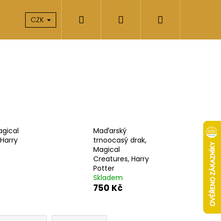
Hledat
Přihlášení
Nákupní
takty
O nás
CZK
košík
agical
Maďarský
 Harry
trnoocasý drak,
Magical
Creatures, Harry
Potter
Skladem
750 Kč
Následující