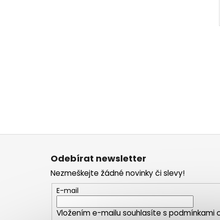
Z
á
Odebírat newsletter
p
Nezmeškejte žádné novinky či slevy!
a
t
E-mail
í
Vložením e-mailu souhlasíte s
podmínkami o