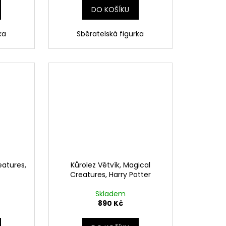
DO KOŠÍKU
ka
Sběratelská figurka
eatures,
Kůrolez Větvík, Magical
Creatures, Harry Potter
Skladem
890 Kč