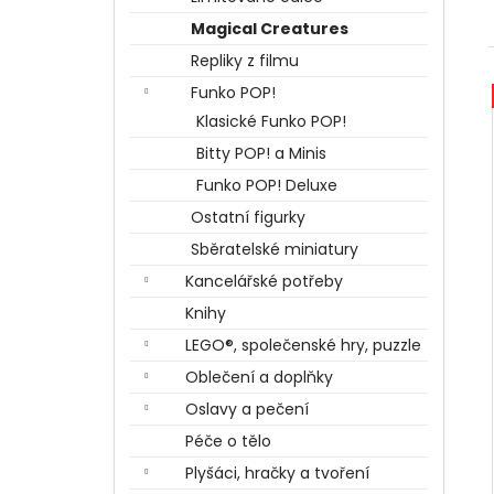
BERTÍKOVY FAZOLKY TISÍCKRÁT JINAK
l
35 G, HARRY POTTER
Magical Creatures
85 Kč
Repliky z filmu
Funko POP!
Klasické Funko POP!
Bitty POP! a Minis
Funko POP! Deluxe
Ostatní figurky
Sběratelské miniatury
Kancelářské potřeby
Knihy
LEGO®, společenské hry, puzzle
Oblečení a doplňky
Oslavy a pečení
Péče o tělo
Plyšáci, hračky a tvoření