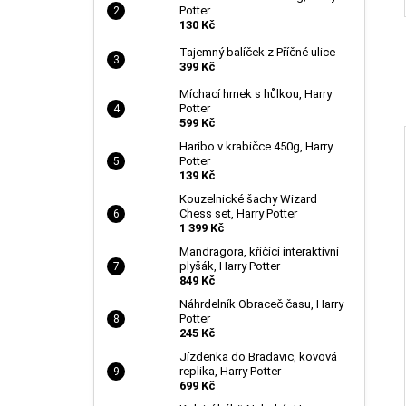
Potter
130 Kč
Tajemný balíček z Příčné ulice
399 Kč
Míchací hrnek s hůlkou, Harry
Potter
599 Kč
Haribo v krabičce 450g, Harry
Potter
139 Kč
Kouzelnické šachy Wizard
Chess set, Harry Potter
1 399 Kč
Mandragora, křičící interaktivní
plyšák, Harry Potter
849 Kč
Náhrdelník Obraceč času, Harry
Potter
245 Kč
Jízdenka do Bradavic, kovová
replika, Harry Potter
699 Kč