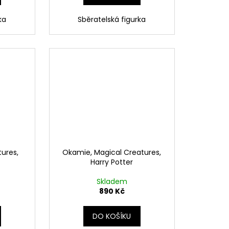
ka
Sběratelská figurka
tures,
Okamie, Magical Creatures,
Harry Potter
Skladem
890 Kč
DO KOŠÍKU