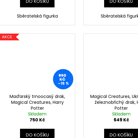
DO KOŠÍKU
DO KOŠÍKU
Sběratelská figurka
Sběratelská figur
AKCE
890
KČ
–15 %
Maďarský trnoocasý drak,
Magical Creatures, Ukr
Magical Creatures, Harry
železnobřichý drak, 
Potter
Potter
Skladem
Skladem
750 Kč
649 Kč
DO KOŠÍKU
DO KOŠÍKU