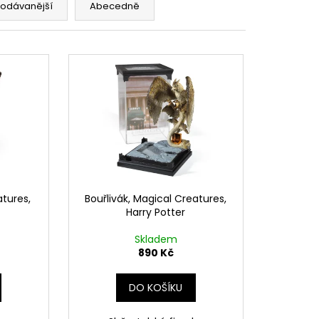
 Z PŘÍČNÉ ULICE
rodávanější
Abecedně
č
atures,
Bouřlivák, Magical Creatures,
Harry Potter
Skladem
890 Kč
DO KOŠÍKU