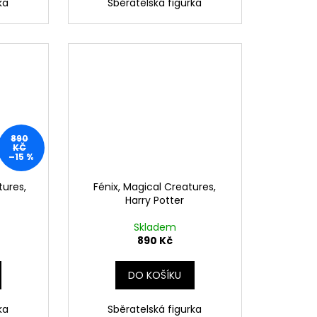
ka
Sběratelská figurka
890
KČ
–15 %
tures,
Fénix, Magical Creatures,
Harry Potter
Skladem
890 Kč
DO KOŠÍKU
ka
Sběratelská figurka