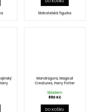
DO KOŠÍKU
ka
Sběratelská figurka
ajinský
Mandragora, Magical
Harry
Creatures, Harry Potter
Skladem
890 Kč
DO KOŠÍKU