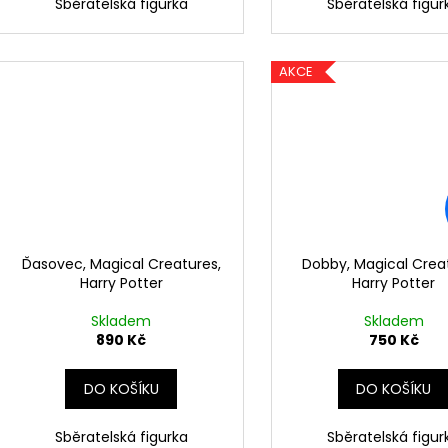
Sběratelská figurka
Sběratelská figur
AKCE
Ďasovec, Magical Creatures,
Dobby, Magical Crea
Harry Potter
Harry Potter
Skladem
Skladem
890 Kč
750 Kč
DO KOŠÍKU
DO KOŠÍKU
Sběratelská figurka
Sběratelská figur