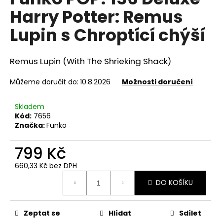
je
a
Harry Potter: Remus
0,0
z
j
Lupin s Chroptící chýší
5
í
hvězdiček.
t
Remus Lupin
(With The Shrieking Shack)
?
Můžeme doručit do:
10.8.2026
Možnosti doručení
Skladem
HLEDAT
Kód:
7656
Značka:
Funko
799 Kč
D
660,33 Kč bez DPH
o
Měrná
p
DO KOŠÍKU
cena:
o
r
u
Zeptat se
Hlídat
Sdílet