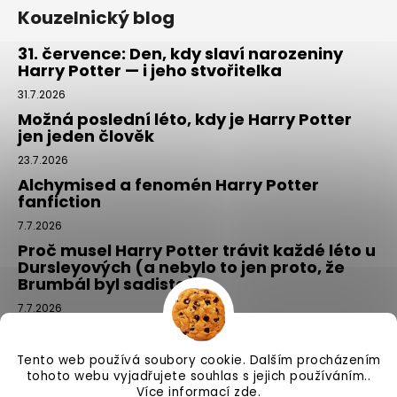
Kouzelnický blog
31. července: Den, kdy slaví narozeniny
Harry Potter — i jeho stvořitelka
31.7.2026
Možná poslední léto, kdy je Harry Potter
jen jeden člověk
23.7.2026
Alchymised a fenomén Harry Potter
fanfiction
7.7.2026
Proč musel Harry Potter trávit každé léto u
Dursleyových (a nebylo to jen proto, že
Brumbál byl sadista)
7.7.2026
Tajemný balíček z Příčné ulice: kouzlo,
které si vyberete tím, že si ho NEvyberete
Tento web používá soubory cookie. Dalším procházením
1.7.2026
tohoto webu vyjadřujete souhlas s jejich používáním..
Více informací
zde
.