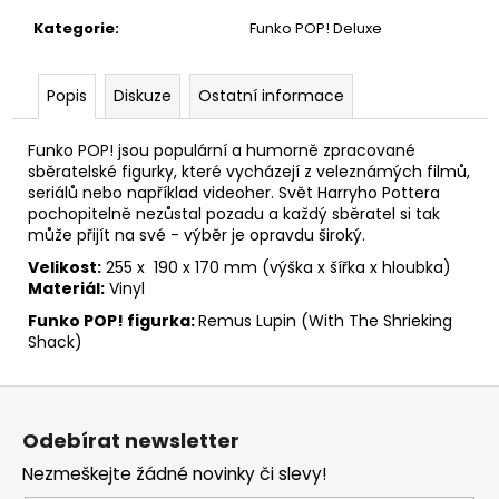
č
u
Kategorie
:
Funko POP! Deluxe
j
e
Popis
Diskuze
Ostatní informace
m
e
Funko POP! jsou populární a humorně zpracované
sběratelské figurky, které vycházejí z veleznámých filmů,
HARIBO
seriálů nebo například videoher. Svět Harryho Pottera
V
pochopitelně nezůstal pozadu a každý sběratel si tak
KRABIČCE
může přijít na své - výběr je opravdu široký.
450G,
HARRY
Velikost:
255 x 190 x 170 mm (výška x šířka x hloubka)
POTTER
Materiál:
Vinyl
139
Funko POP! figurka:
Remus Lupin
(With The Shrieking
Kč
Shack)
Původně:
169
Kč
Z
á
Odebírat newsletter
p
Nezmeškejte žádné novinky či slevy!
a