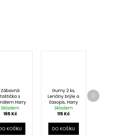
Zábavná
Gumy 2 ks,
Další
taštička s
Lenčiny brýle a
produkt
nálem Harry
časopis, Harry
Skladem
Potter
Skladem
Potter
165 Kč
115 Kč
DO KOŠÍKU
DO KOŠÍKU