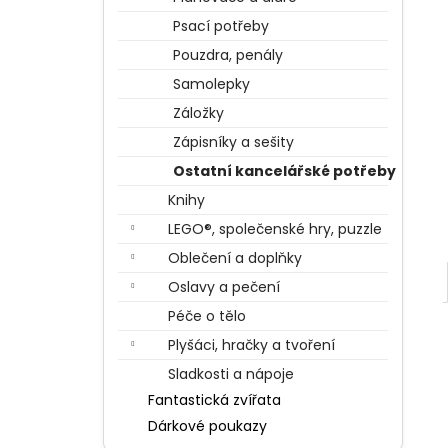
BERTÍKOVY FAZOLKY TISÍCKRÁT JINAK
l
35 G, HARRY POTTER
Psací potřeby
85 Kč
Pouzdra, penály
Samolepky
Záložky
Zápisníky a sešity
Ostatní kancelářské potřeby
Knihy
LEGO®, společenské hry, puzzle
Oblečení a doplňky
Oslavy a pečení
Péče o tělo
Plyšáci, hračky a tvoření
Sladkosti a nápoje
Fantastická zvířata
Dárkové poukazy