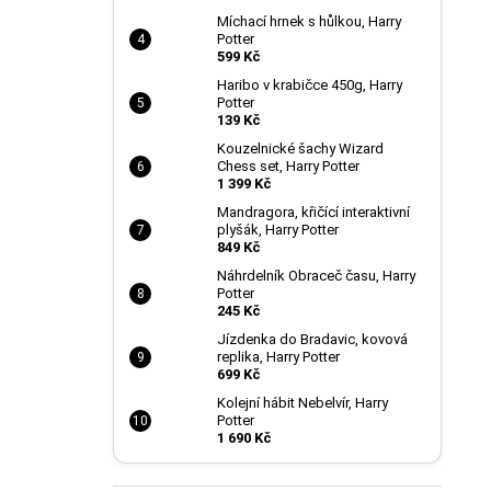
Míchací hrnek s hůlkou, Harry
Potter
599 Kč
Haribo v krabičce 450g, Harry
Potter
139 Kč
Kouzelnické šachy Wizard
Chess set, Harry Potter
1 399 Kč
Mandragora, křičící interaktivní
plyšák, Harry Potter
849 Kč
Náhrdelník Obraceč času, Harry
Potter
245 Kč
Jízdenka do Bradavic, kovová
replika, Harry Potter
699 Kč
Kolejní hábit Nebelvír, Harry
Potter
1 690 Kč