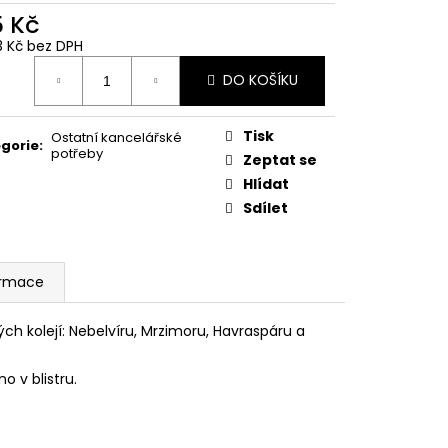
 Z PŘÍČNÉ ULICE
5 Kč
83 Kč bez DPH
č
ná
DO KOŠÍKU
:
Tisk
Ostatní kancelářské
gorie
:
potřeby
Zeptat se
Hlídat
Sdílet
ormace
h kolejí: Nebelvíru, Mrzimoru, Havraspáru a
o v blistru.