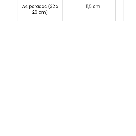
A4 pořadač (32 x
11,5 cm
26 cm)