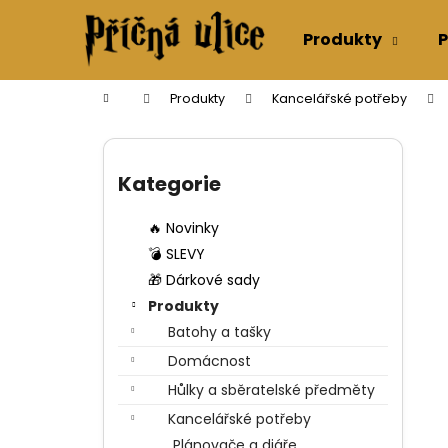
K
Přejít
na
o
Produkty
P
obsah
Zpět
Zpět
š
do
do
í
Domů
Produkty
Kancelářské potřeby
k
obchodu
obchodu
P
o
Přeskočit
s
kategorie
Kategorie
t
r
🔥 Novinky
a
💣 SLEVY
n
🎁 Dárkové sady
n
Produkty
í
Batohy a tašky
p
Domácnost
a
Hůlky a sběratelské předměty
n
Kancelářské potřeby
e
Plánovače a diáře