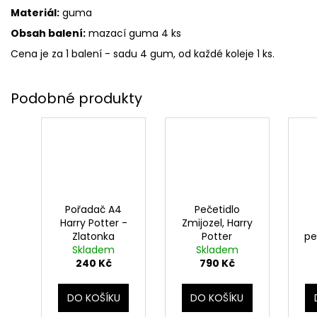
Materiál:
guma
Obsah balení:
mazací guma 4 ks
Cena je za 1 balení - sadu 4 gum, od každé koleje 1 ks.
Pořadač A4
Pečetidlo
Harry Potter -
Zmijozel, Harry
Zlatonka
Potter
pe
Skladem
Skladem
240 Kč
790 Kč
DO KOŠÍKU
DO KOŠÍKU