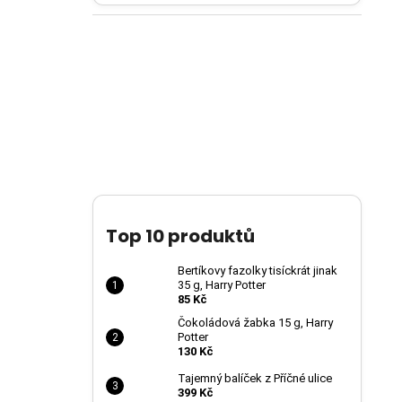
Top 10 produktů
Bertíkovy fazolky tisíckrát jinak
35 g, Harry Potter
85 Kč
Čokoládová žabka 15 g, Harry
Potter
130 Kč
Tajemný balíček z Příčné ulice
399 Kč