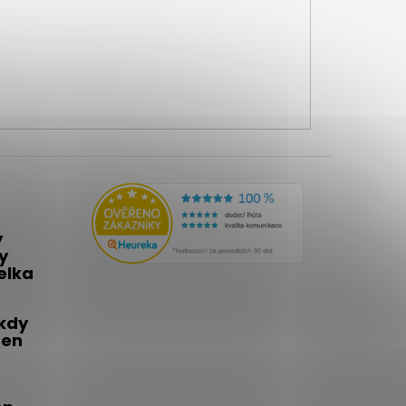
y
y
telka
 kdy
den