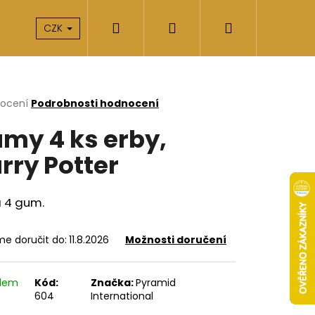
Hledat
Přihlášení
Nákupní
takty
O nás
CZK
košík
rné
nocení
Podrobnosti hodnocení
cení
my 4 ks erby,
ktu
rry Potter
ček.
 4 gum.
e doručit do:
11.8.2026
Možnosti doručení
Následující
adem
Kód:
Značka:
Pyramid
604
International