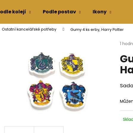
odle kolejí
Podle postav
Ikony
Kon
Ostatní kancelářské potřeby
Gumy 4 ks erby, Harry Potter
Co potřebujete najít?
Průmě
1 hod
hodno
Gu
produ
HLEDAT
je
Ha
5,0
z
5
Doporučujeme
hvězdi
Sada
Můžem
Skl