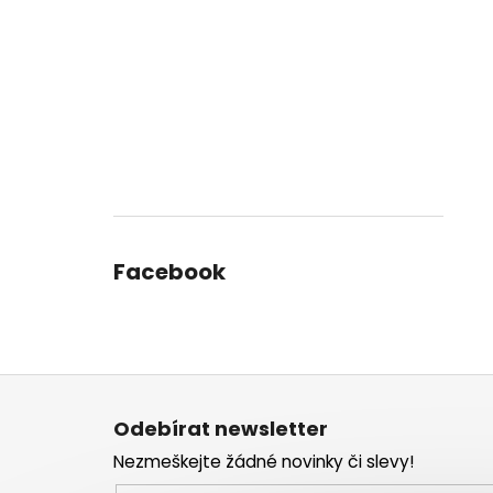
Facebook
Z
á
Odebírat newsletter
p
Nezmeškejte žádné novinky či slevy!
a