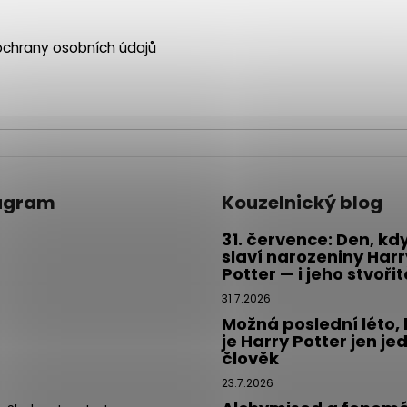
chrany osobních údajů
agram
Kouzelnický blog
31. července: Den, kd
slaví narozeniny Harr
Potter — i jeho stvoři
31.7.2026
Možná poslední léto,
je Harry Potter jen je
člověk
23.7.2026