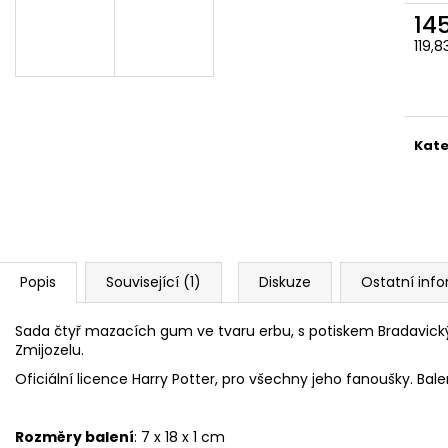
ČOKOLÁDOVÁ ŽABKA 15 G, HARRY
TAJEMNÝ BALÍČEK
14
POTTER
399 Kč
119,
130 Kč
Původně:
499 K
Měr
cena
Kate
Popis
Související (1)
Diskuze
Ostatní inf
Sada čtyř mazacích gum ve tvaru erbu, s potiskem Bradavickýc
Zmijozelu.
Oficiální licence Harry Potter, pro všechny jeho fanoušky. Balen
Rozměry balení
: 7 x 18 x 1 cm