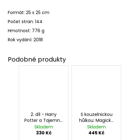
Formát: 25 x 25 cm
Počet stran: 144
Hmotnost: 776 g
Rok vydání: 2018
2. díl - Harry
S kouzelnickou
Potter a Tajemná
hůlkou: Magické
komnata
dospívání
Skladem
Skladem
filmového
330 Kč
445 Kč
čaroděje