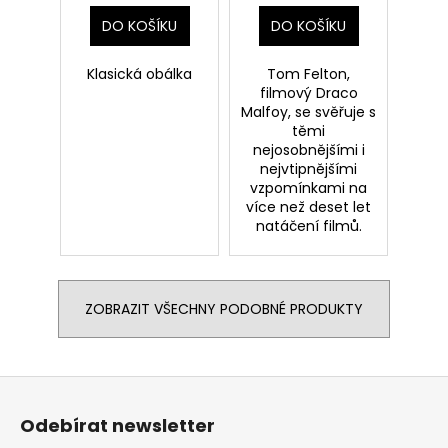
DO KOŠÍKU
DO KOŠÍKU
Klasická obálka
Tom Felton,
filmový Draco
Malfoy, se svěřuje s
těmi
nejosobnějšími i
nejvtipnějšími
vzpomínkami na
více než deset let
natáčení filmů.
ZOBRAZIT VŠECHNY PODOBNÉ PRODUKTY
Z
á
Odebírat newsletter
p