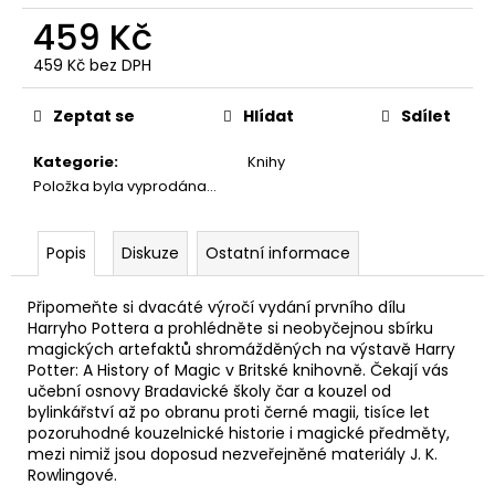
č
459 Kč
u
j
459 Kč bez DPH
e
Měrná
m
cena:
Zeptat se
Hlídat
Sdílet
e
Kategorie
:
Knihy
Položka byla vyprodána…
HARIBO
V
KRABIČCE
450G,
Popis
Diskuze
Ostatní informace
HARRY
POTTER
Připomeňte si dvacáté výročí vydání prvního dílu
139
Harryho Pottera a prohlédněte si neobyčejnou sbírku
Kč
magických artefaktů shromážděných na výstavě Harry
Původně:
169
Potter: A History of Magic v Britské knihovně. Čekají vás
Kč
učební osnovy Bradavické školy čar a kouzel od
bylinkářství až po obranu proti černé magii, tisíce let
pozoruhodné kouzelnické historie i magické předměty,
mezi nimiž jsou doposud nezveřejněné materiály J. K.
Rowlingové.