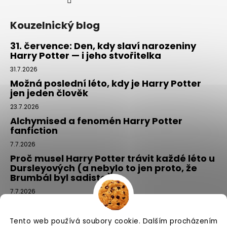
Kouzelnický blog
31. července: Den, kdy slaví narozeniny
Harry Potter — i jeho stvořitelka
31.7.2026
Možná poslední léto, kdy je Harry Potter
jen jeden člověk
23.7.2026
Alchymised a fenomén Harry Potter
fanfiction
7.7.2026
Proč musel Harry Potter trávit každé léto u
Dursleyových (a nebylo to jen proto, že
Brumbál byl sadista)
7.7.2026
Tajemný balíček z Příčné ulice: kouzlo,
které si vyberete tím, že si ho NEvyberete
Tento web používá soubory cookie. Dalším procházením