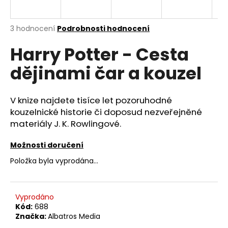
a
j
Průměrné
3 hodnocení
Podrobnosti hodnocení
í
hodnocení
Harry Potter - Cesta
produktu
t
je
?
dějinami čar a kouzel
5,0
z
5
hvězdiček.
V knize najdete tisíce let pozoruhodné
kouzelnické historie či doposud nezveřejněné
HLEDAT
materiály J. K. Rowlingové.
Možnosti doručení
D
Položka byla vyprodána…
o
p
o
Vyprodáno
r
Kód:
688
Značka:
Albatros Media
u