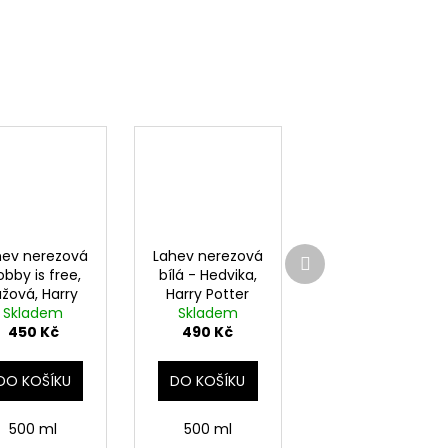
Další
hev nerezová
Lahev nerezová
produkt
bby is free,
bílá - Hedvika,
ůžová, Harry
Harry Potter
Skladem
Potter
Skladem
450 Kč
490 Kč
DO KOŠÍKU
DO KOŠÍKU
500 ml
500 ml