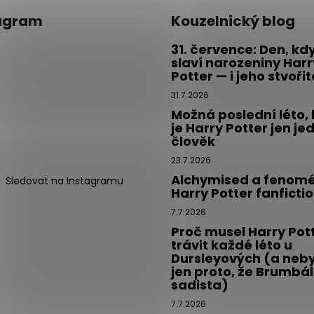
agram
Kouzelnický blog
31. července: Den, kd
slaví narozeniny Harr
Potter — i jeho stvoři
31.7.2026
Možná poslední léto,
je Harry Potter jen je
člověk
23.7.2026
Alchymised a fenom
Sledovat na Instagramu
Harry Potter fanficti
7.7.2026
Proč musel Harry Pot
trávit každé léto u
Dursleyových (a neby
jen proto, že Brumbál
sadista)
7.7.2026