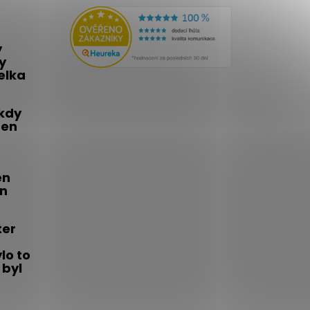
y
y
telka
 kdy
den
én
on
ter
lo to
 byl