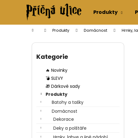
K
Přejít
na
o
Produkty
P
obsah
Zpět
Zpět
š
do
do
í
Domů
Produkty
Domácnost
Hrnky, l
k
obchodu
obchodu
P
o
Přeskočit
s
kategorie
Kategorie
t
r
🔥 Novinky
a
💣 SLEVY
n
🎁 Dárkové sady
n
Produkty
í
Batohy a tašky
p
Domácnost
a
Dekorace
n
Deky a polštáře
e
Hrnky, lahve a jiné nádobí