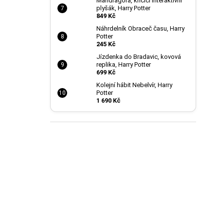
Mandragora, křičící interaktivní
plyšák, Harry Potter
849 Kč
Náhrdelník Obraceč času, Harry
Potter
245 Kč
Jízdenka do Bradavic, kovová
replika, Harry Potter
699 Kč
Kolejní hábit Nebelvír, Harry
Potter
1 690 Kč