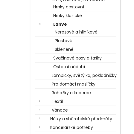
BERTÍKOVY FAZOLKY TISÍCKRÁT JINAK
l
35 G, HARRY POTTER
Hrnky cestovní
85 Kč
Hrnky klasické
Lahve
Nerezové a hliníkové
Plastové
Skleněné
Svačinové boxy a tašky
Ostatní nádobí
Lampičky, světýlka, pokladničky
Pro domácí mazlíčky
Rohožky a koberce
Textil
Vánoce
Hůlky a sběratelské předměty
Kancelářské potřeby