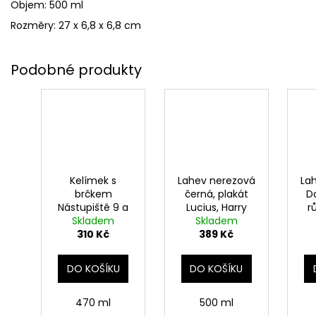
Objem: 500 ml
Rozměry: 27 x 6,8 x 6,8 cm
Kelímek s
Lahev nerezová
La
brčkem
černá, plakát
Do
Nástupiště 9 a
Lucius, Harry
r
3/4, Harry
Skladem
Skladem
Potter
310 Kč
Potter
389 Kč
DO KOŠÍKU
DO KOŠÍKU
470 ml
500 ml