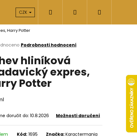
Hledat
Přihlášení
Nákupní
takty
O nás
CZK
es, Harry Potter
košík
rné
odnoceno
Podrobnosti hodnocení
cení
hev hliníková
ktu
adavický expres,
rry Potter
ček.
ml
e doručit do:
10.8.2026
Možnosti doručení
Následující
adem
Kód:
1695
Značka:
Karactermania