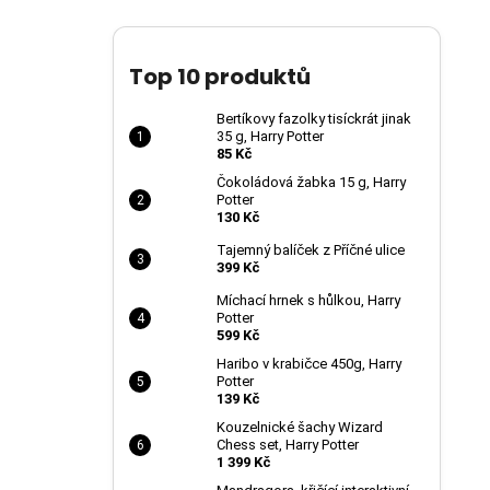
Top 10 produktů
Bertíkovy fazolky tisíckrát jinak
35 g, Harry Potter
85 Kč
Čokoládová žabka 15 g, Harry
Potter
130 Kč
Tajemný balíček z Příčné ulice
399 Kč
Míchací hrnek s hůlkou, Harry
Potter
599 Kč
Haribo v krabičce 450g, Harry
Potter
139 Kč
Kouzelnické šachy Wizard
Chess set, Harry Potter
1 399 Kč