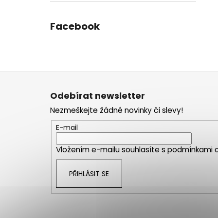
Facebook
Z
á
Odebírat newsletter
p
Nezmeškejte žádné novinky či slevy!
a
t
E-mail
í
Vložením e-mailu souhlasíte s
podmínkami o
PŘIHLÁSIT SE