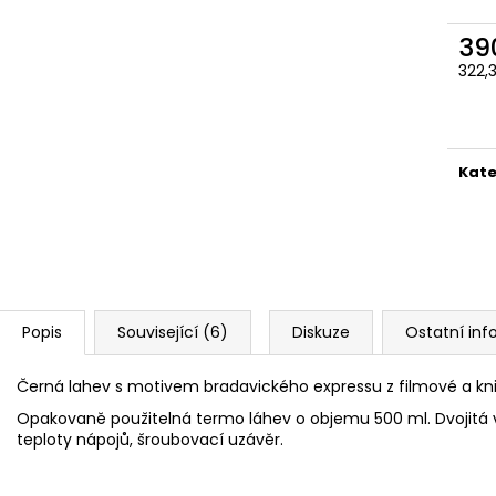
ČOKOLÁDOVÁ ŽABKA 15 G, HARRY
TAJEMNÝ BALÍČEK
POTTER
399 Kč
39
130 Kč
Původně:
499 K
322,
Měr
cena
Kate
Popis
Související (6)
Diskuze
Ostatní in
Černá lahev s motivem bradavického expressu z filmové a kniž
Opakovaně použitelná termo láhev o objemu 500 ml. Dvojitá v
teploty nápojů, šroubovací uzávěr.