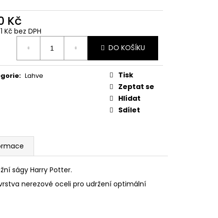
 Z PŘÍČNÉ ULICE
0 Kč
č
31 Kč bez DPH
ná
DO KOŠÍKU
:
Tisk
gorie
:
Lahve
Zeptat se
Hlídat
Sdílet
formace
ní ságy Harry Potter.
rstva nerezové oceli pro udržení optimální