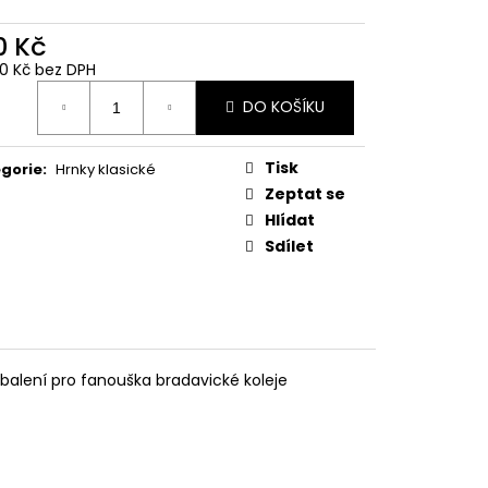
 Z PŘÍČNÉ ULICE
0 Kč
č
40 Kč bez DPH
ná
DO KOŠÍKU
:
Tisk
gorie
:
Hrnky klasické
Zeptat se
Hlídat
Sdílet
 balení pro fanouška bradavické koleje