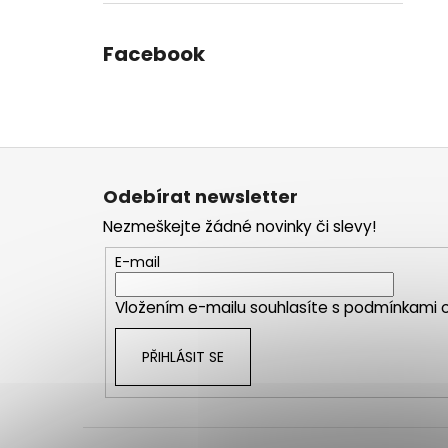
Facebook
Z
á
Odebírat newsletter
p
Nezmeškejte žádné novinky či slevy!
a
t
E-mail
í
Vložením e-mailu souhlasíte s
podmínkami o
PŘIHLÁSIT SE