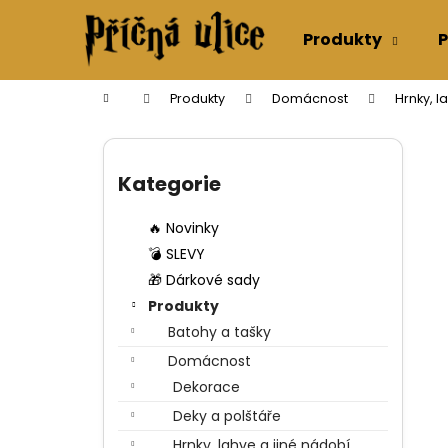
K
Přejít
na
o
Produkty
P
obsah
Zpět
Zpět
š
do
do
í
Domů
Produkty
Domácnost
Hrnky, l
k
obchodu
obchodu
P
o
Přeskočit
s
kategorie
Kategorie
t
r
🔥 Novinky
a
💣 SLEVY
n
🎁 Dárkové sady
n
Produkty
í
Batohy a tašky
p
Domácnost
a
Dekorace
n
Deky a polštáře
e
Hrnky, lahve a jiné nádobí