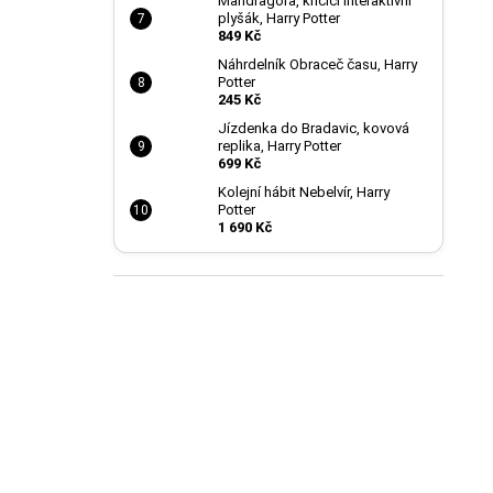
Mandragora, křičící interaktivní
plyšák, Harry Potter
849 Kč
Náhrdelník Obraceč času, Harry
Potter
245 Kč
Jízdenka do Bradavic, kovová
replika, Harry Potter
699 Kč
Kolejní hábit Nebelvír, Harry
Potter
1 690 Kč