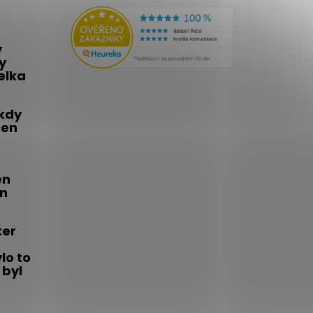
y
y
telka
 kdy
den
én
on
ter
lo to
 byl