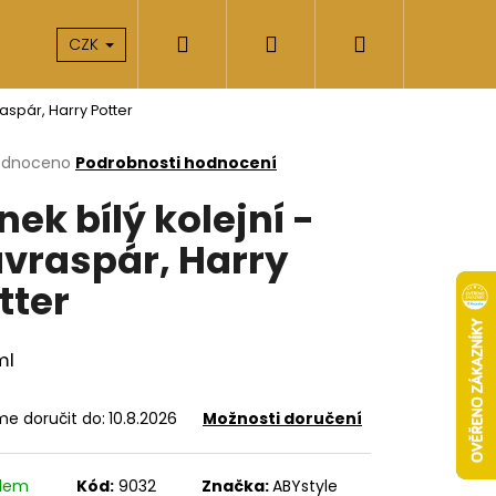
Hledat
Přihlášení
Nákupní
takty
O nás
CZK
raspár, Harry Potter
košík
rné
odnoceno
Podrobnosti hodnocení
cení
nek bílý kolejní -
ktu
vraspár, Harry
tter
ček.
ml
e doručit do:
10.8.2026
Možnosti doručení
Následující
adem
Kód:
9032
Značka:
ABYstyle