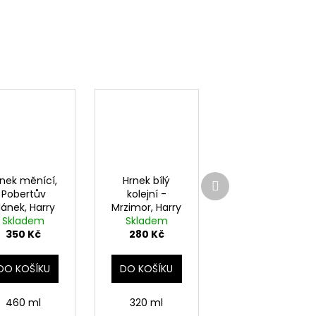
Další
rnek měnící,
Hrnek bílý
produkt
Pobertův
kolejní -
lánek, Harry
Mrzimor, Harry
Skladem
Potter
Skladem
Potter
350 Kč
280 Kč
DO KOŠÍKU
DO KOŠÍKU
460 ml
320 ml