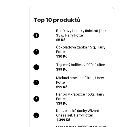
Top 10 produktů
Bertíkovy fazolky tisíckrát jinak
35 g, Harry Potter
85 Kč
Čokoládová žabka 15 g, Harry
Potter
130 Kč
Tajemný balíček z Příčné ulice
399 Kč
Míchací hrnek s hůlkou, Harry
Potter
599 Kč
Haribo v krabičce 450g, Harry
Potter
139 Kč
Kouzelnické šachy Wizard
Chess set, Harry Potter
1 399 Kč