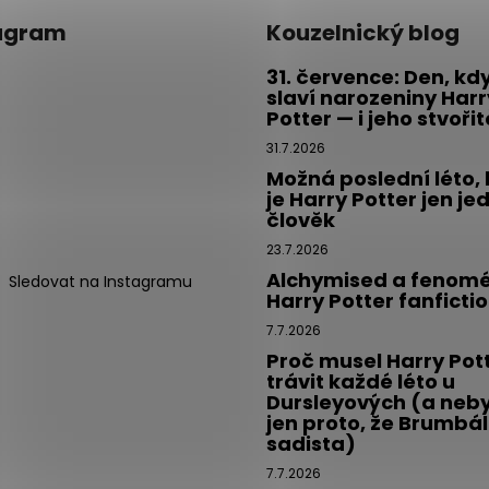
agram
Kouzelnický blog
31. července: Den, kd
slaví narozeniny Harr
Potter — i jeho stvoři
31.7.2026
Možná poslední léto,
je Harry Potter jen je
člověk
23.7.2026
Alchymised a fenom
Sledovat na Instagramu
Harry Potter fanficti
7.7.2026
Proč musel Harry Pot
trávit každé léto u
Dursleyových (a neby
jen proto, že Brumbál
sadista)
7.7.2026