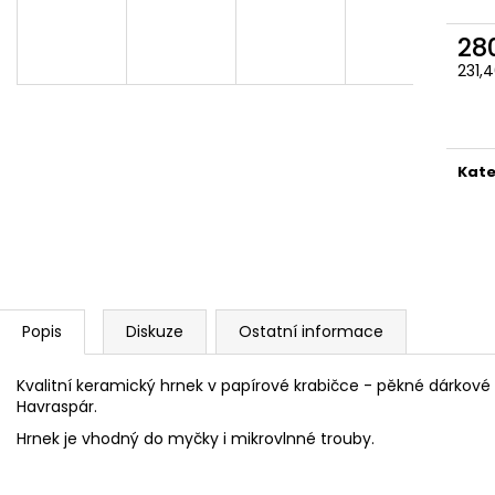
ČOKOLÁDOVÁ ŽABKA 15 G, HARRY
TAJEMNÝ BALÍČEK
POTTER
399 Kč
28
130 Kč
Původně:
499 K
231,
Měr
cena
Kate
Popis
Diskuze
Ostatní informace
Kvalitní keramický hrnek v papírové krabičce - pěkné dárkové
Havraspár.
Hrnek je vhodný do myčky i mikrovlnné trouby.