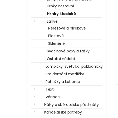
BERTÍKOVY FAZOLKY TISÍCKRÁT JINAK
l
35 G, HARRY POTTER
Hrnky cestovní
85 Kč
Hrnky klasické
Lahve
Nerezové a hliníkové
Plastové
Skleněné
Svačinové boxy a tašky
Ostatní nádobí
Lampičky, světýlka, pokladničky
Pro domácí mazlíčky
Rohožky a koberce
Textil
Vánoce
Hůlky a sběratelské předměty
Kancelářské potřeby