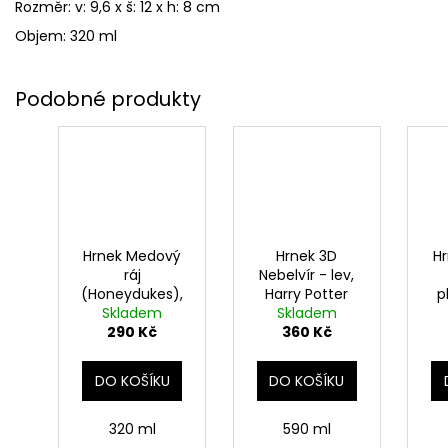
Rozměr: v: 9,6 x š: 12 x h: 8 cm
Objem: 320 ml
Hrnek Medový
Hrnek 3D
H
ráj
Nebelvír - lev,
(Honeydukes),
Harry Potter
p
růžový, Harry
Skladem
Skladem
290 Kč
Potter
360 Kč
DO KOŠÍKU
DO KOŠÍKU
320 ml
590 ml