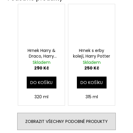
Hrnek Harry &
Hrnek s erby
Draco, Harry
kolejí, Harry Potter
Potter
Skladem
Skladem
290 Kč
250 Kč
DO KOŠÍKU
DO KOŠÍKU
320 ml
315 ml
ZOBRAZIT VŠECHNY PODOBNÉ PRODUKTY