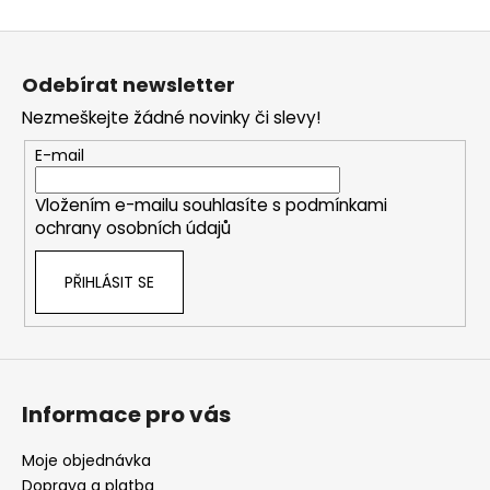
Z
á
Odebírat newsletter
p
Nezmeškejte žádné novinky či slevy!
a
t
E-mail
í
Vložením e-mailu souhlasíte s
podmínkami
ochrany osobních údajů
PŘIHLÁSIT SE
Informace pro vás
Moje objednávka
Doprava a platba