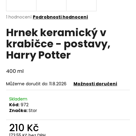
a
j
Průměrné
1 hodnocení
Podrobnosti hodnocení
í
hodnocení
Hrnek keramický v
produktu
t
je
?
krabičce - postavy,
5,0
z
Harry Potter
5
hvězdiček.
400 ml
HLEDAT
Můžeme doručit do:
11.8.2026
Možnosti doručení
D
Skladem
o
Kód:
972
p
Značka:
Stor
o
r
210 Kč
u
173,55 Kč bez DPH