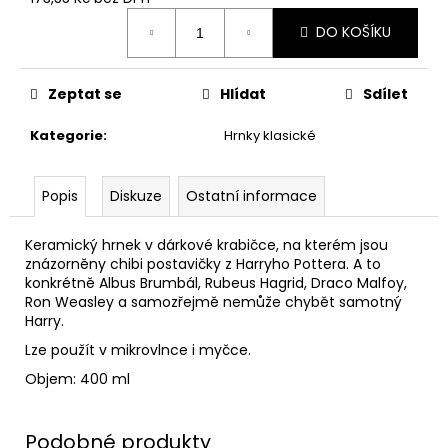
č
Měrná
u
DO KOŠÍKU
cena:
j
e
m
Zeptat se
Hlídat
Sdílet
e
Kategorie
:
Hrnky klasické
MÍCHACÍ
HRNEK
Popis
Diskuze
Ostatní informace
S
HŮLKOU,
HARRY
Keramický hrnek v dárkové krabičce, na kterém jsou
POTTER
znázorněny chibi postavičky z Harryho Pottera. A to
599
konkrétně Albus Brumbál, Rubeus Hagrid, Draco Malfoy,
Kč
Ron Weasley a samozřejmě nemůže chybět samotný
Harry.
Lze použít v mikrovlnce i myčce.
Objem: 400 ml