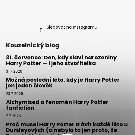
Sledovat na Instagramu
Kouzelnický blog
31. července: Den, kdy slaví narozeniny
Harry Potter — i jeho stvořitelka
31.7.2026
Možná poslední léto, kdy je Harry Potter
jen jeden člověk
23.7.2026
Alchymised a fenomén Harry Potter
fanfiction
7.7.2026
Proč musel Harry Potter trávit každé léto u
Dursleyových (a nebylo to jen proto, že