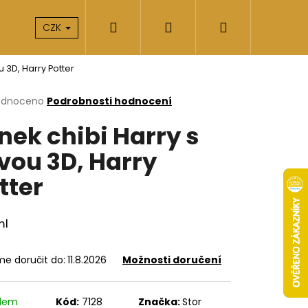
Hledat
Přihlášení
Nákupní
takty
O nás
CZK
u 3D, Harry Potter
košík
rné
odnoceno
Podrobnosti hodnocení
cení
nek chibi Harry s
ktu
zvou 3D, Harry
tter
ček.
ml
e doručit do:
11.8.2026
Možnosti doručení
Následující
adem
Kód:
7128
Značka:
Stor