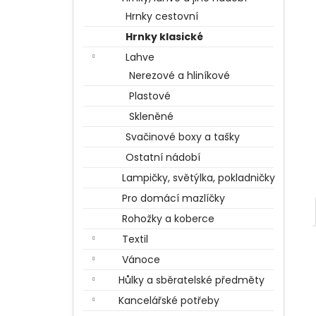
BERTÍKOVY FAZOLKY TISÍCKRÁT JINAK
l
35 G, HARRY POTTER
Hrnky cestovní
85 Kč
Hrnky klasické
Lahve
Nerezové a hliníkové
Plastové
Skleněné
Svačinové boxy a tašky
Ostatní nádobí
Lampičky, světýlka, pokladničky
Pro domácí mazlíčky
Rohožky a koberce
Textil
Vánoce
Hůlky a sběratelské předměty
Kancelářské potřeby