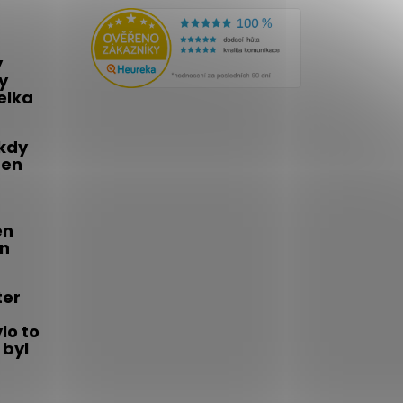
y
y
telka
 kdy
den
én
on
ter
lo to
 byl