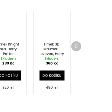
Další
rnek Knight
Hrnek 3D
produkt
bus, Harry
Mrzimor -
Potter
jezevec, Harry
Skladem
Skladem
Potter
239 Kč
360 Kč
DO KOŠÍKU
DO KOŠÍKU
320 ml
490 ml