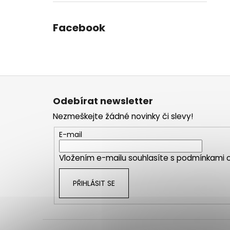
Facebook
Z
á
Odebírat newsletter
p
Nezmeškejte žádné novinky či slevy!
a
t
E-mail
í
Vložením e-mailu souhlasíte s
podmínkami o
PŘIHLÁSIT SE