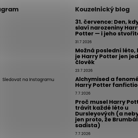
agram
Kouzelnický blog
31. července: Den, kd
slaví narozeniny Harr
Potter — i jeho stvoři
31.7.2026
Možná poslední léto,
je Harry Potter jen je
člověk
23.7.2026
Alchymised a fenom
Sledovat na Instagramu
Harry Potter fanficti
7.7.2026
Proč musel Harry Pot
trávit každé léto u
Dursleyových (a neby
jen proto, že Brumbál
sadista)
7.7.2026