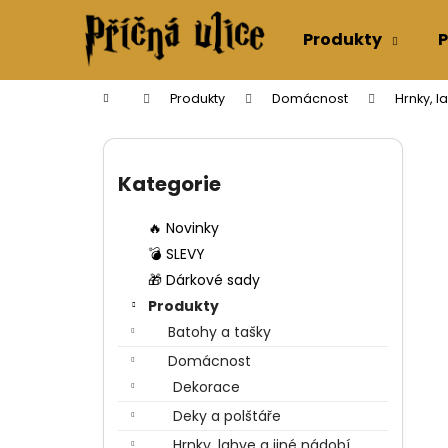
K
Přejít
na
o
Produkty
P
obsah
Zpět
Zpět
š
do
do
í
Domů
Produkty
Domácnost
Hrnky, l
k
obchodu
obchodu
P
o
Přeskočit
s
kategorie
Kategorie
t
r
🔥 Novinky
a
💣 SLEVY
n
🎁 Dárkové sady
n
Produkty
í
Batohy a tašky
p
Domácnost
a
Dekorace
n
Deky a polštáře
e
Hrnky, lahve a jiné nádobí