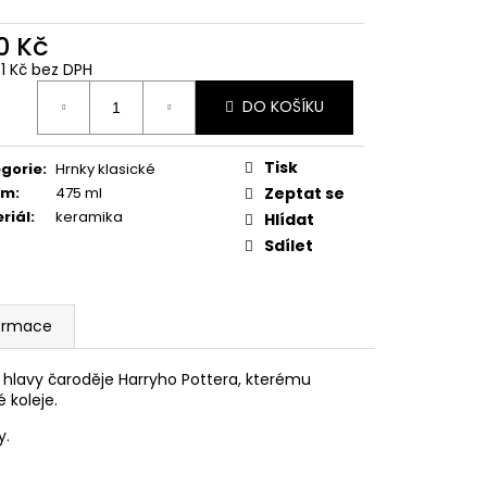
 Z PŘÍČNÉ ULICE
0 Kč
č
31 Kč bez DPH
ná
DO KOŠÍKU
:
Tisk
gorie
:
Hrnky klasické
em
:
475 ml
Zeptat se
riál
:
keramika
Hlídat
Sdílet
formace
hlavy čaroděje Harryho Pottera, kterému
 koleje.
y.