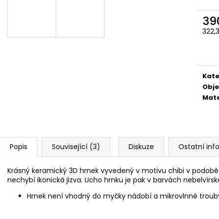
ČOKOLÁDOVÁ ŽABKA 15 G, HARRY
TAJEMNÝ BALÍČEK
POTTER
399 Kč
39
130 Kč
Původně:
499 K
322,
Měr
cena
Kate
Obj
Mate
Popis
Související (3)
Diskuze
Ostatní in
Krásný keramický 3D hrnek vyvedený v motivu chibi v podobě 
nechybí ikonická jizva. Ucho hrnku je pak v barvách nebelvírské
Hrnek není vhodný do myčky nádobí a mikrovlnné troub