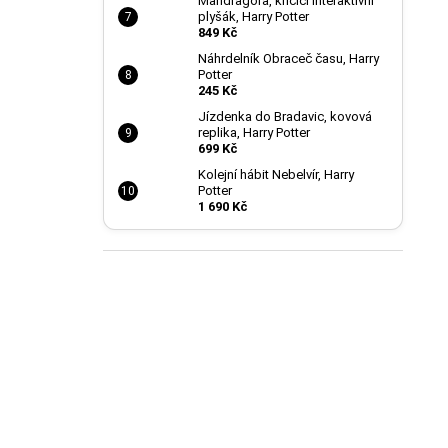
Mandragora, křičící interaktivní
plyšák, Harry Potter
849 Kč
Náhrdelník Obraceč času, Harry
Potter
245 Kč
Jízdenka do Bradavic, kovová
replika, Harry Potter
699 Kč
Kolejní hábit Nebelvír, Harry
Potter
1 690 Kč