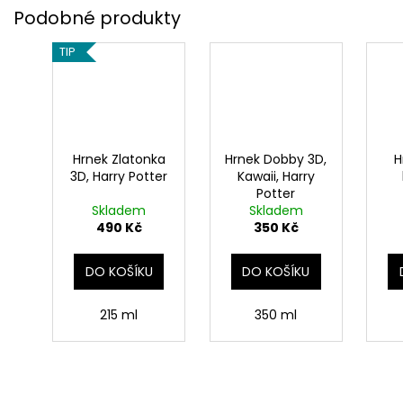
TIP
Hrnek Zlatonka
Hrnek Dobby 3D,
H
3D, Harry Potter
Kawaii, Harry
Potter
Skladem
Skladem
490 Kč
350 Kč
DO KOŠÍKU
DO KOŠÍKU
215 ml
350 ml