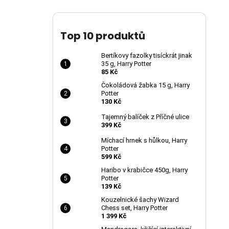
Top 10 produktů
Bertíkovy fazolky tisíckrát jinak
35 g, Harry Potter
85 Kč
Čokoládová žabka 15 g, Harry
Potter
130 Kč
Tajemný balíček z Příčné ulice
399 Kč
Míchací hrnek s hůlkou, Harry
Potter
599 Kč
Haribo v krabičce 450g, Harry
Potter
139 Kč
Kouzelnické šachy Wizard
Chess set, Harry Potter
1 399 Kč