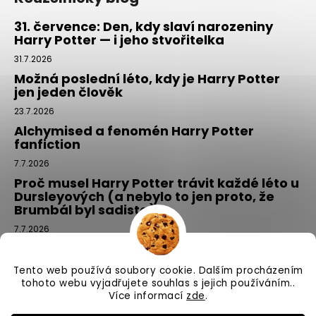
31. července: Den, kdy slaví narozeniny
Harry Potter — i jeho stvořitelka
31.7.2026
Možná poslední léto, kdy je Harry Potter
jen jeden člověk
23.7.2026
Alchymised a fenomén Harry Potter
fanfiction
7.7.2026
Proč musel Harry Potter trávit každé léto u
Dursleyových (a nebylo to jen proto, že
Brumbál byl sadista)
7.7.2026
Tajemný balíček z Příčné ulice: kouzlo,
které si vyberete tím, že si ho NEvyberete
Tento web používá soubory cookie. Dalším procházením
1.7.2026
tohoto webu vyjadřujete souhlas s jejich používáním..
Více informací
zde
.