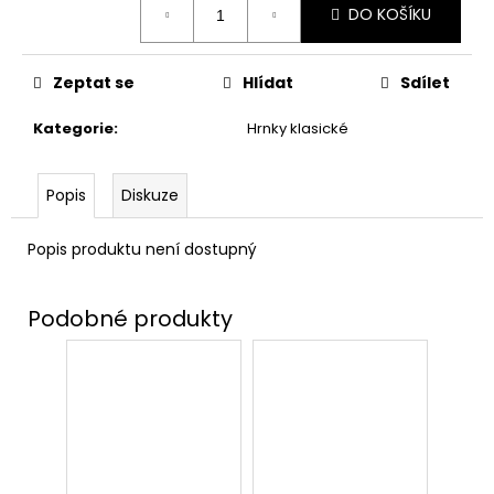
č
DO KOŠÍKU
cena:
u
j
e
Zeptat se
Hlídat
Sdílet
m
e
Kategorie
:
Hrnky klasické
HARIBO
Popis
Diskuze
V
KRABIČCE
450G,
Popis produktu není dostupný
HARRY
POTTER
139
Kč
Původně:
169
Kč