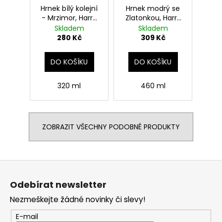
Hrnek bílý kolejní
Hrnek modrý se
- Mrzimor, Harry
Zlatonkou, Harry
Potter
Potter
Skladem
Skladem
280 Kč
309 Kč
DO KOŠÍKU
DO KOŠÍKU
320 ml
460 ml
ZOBRAZIT VŠECHNY PODOBNÉ PRODUKTY
Z
á
Odebírat newsletter
p
Nezmeškejte žádné novinky či slevy!
a
t
E-mail