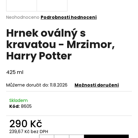
a
j
Průměrné
Neohodnoceno
Podrobnosti hodnocení
í
hodnocení
Hrnek oválný s
produktu
t
je
?
kravatou - Mrzimor,
0,0
z
Harry Potter
5
hvězdiček.
425 ml
HLEDAT
Můžeme doručit do:
11.8.2026
Možnosti doručení
D
Skladem
o
Kód:
8605
p
o
290 Kč
r
u
239,67 Kč bez DPH
Měrná