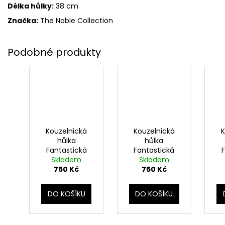
Délka hůlky:
38 cm
Značka:
The Noble Collection
Kouzelnická
Kouzelnická
K
hůlka
hůlka
Fantastická
Fantastická
zvířata -
Skladem
zvířata - Liu
Skladem
Aberforth
750 Kč
Tao, blistr
750 Kč
Brumbál, blistr
Pi
DO KOŠÍKU
DO KOŠÍKU