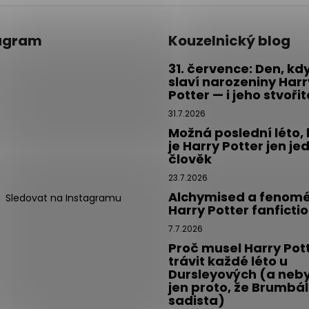
agram
Kouzelnický blog
31. července: Den, kd
slaví narozeniny Harr
Potter — i jeho stvoři
31.7.2026
Možná poslední léto,
je Harry Potter jen je
člověk
23.7.2026
Alchymised a fenom
Sledovat na Instagramu
Harry Potter fanficti
7.7.2026
Proč musel Harry Pot
trávit každé léto u
Dursleyových (a neby
jen proto, že Brumbál
sadista)