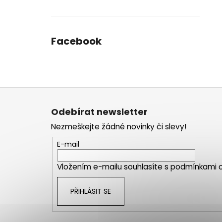
Facebook
Z
á
Odebírat newsletter
p
Nezmeškejte žádné novinky či slevy!
a
t
E-mail
í
Vložením e-mailu souhlasíte s
podmínkami o
PŘIHLÁSIT SE