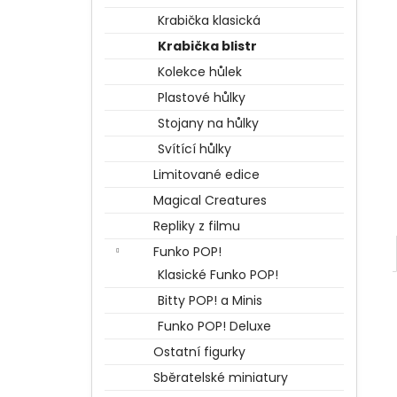
BERTÍKOVY FAZOLKY TISÍCKRÁT JINAK
l
35 G, HARRY POTTER
Krabička klasická
85 Kč
Krabička blistr
Kolekce hůlek
Plastové hůlky
Stojany na hůlky
Svítící hůlky
Limitované edice
Magical Creatures
Repliky z filmu
Funko POP!
Klasické Funko POP!
Bitty POP! a Minis
Funko POP! Deluxe
Ostatní figurky
Sběratelské miniatury