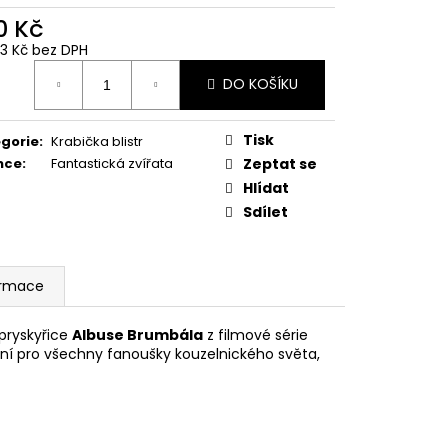
 Z PŘÍČNÉ ULICE
0 Kč
č
83 Kč bez DPH
ná
DO KOŠÍKU
:
Tisk
gorie
:
Krabička blistr
nce
:
Fantastická zvířata
Zeptat se
Hlídat
Sdílet
ormace
 pryskyřice
Albuse Brumbála
z filmové série
ální pro všechny fanoušky kouzelnického světa,