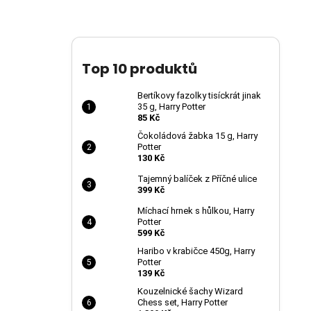
Top 10 produktů
Bertíkovy fazolky tisíckrát jinak
35 g, Harry Potter
85 Kč
Čokoládová žabka 15 g, Harry
Potter
130 Kč
Tajemný balíček z Příčné ulice
399 Kč
Míchací hrnek s hůlkou, Harry
Potter
599 Kč
Haribo v krabičce 450g, Harry
Potter
139 Kč
Kouzelnické šachy Wizard
Chess set, Harry Potter