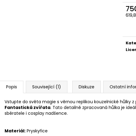
ČOKOLÁDOVÁ ŽABKA 15 G, HARRY
TAJEMNÝ BALÍČEK
POTTER
75
399 Kč
130 Kč
Původně:
499 K
619,
Měr
cena
Kate
Lice
Popis
Související (1)
Diskuze
Ostatní inf
Vstupte do světa magie s věrnou replikou kouzelnické hůlky z
Fantastická zvířata
. Tato detailně zpracovaná hůlka je ide
sběratele i cosplay nadšence.
Materiál:
Pryskyřice