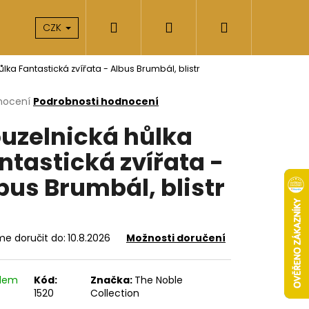
Hledat
Přihlášení
Nákupní
takty
O nás
CZK
lka Fantastická zvířata - Albus Brumbál, blistr
košík
rné
nocení
Podrobnosti hodnocení
cení
uzelnická hůlka
ktu
ntastická zvířata -
bus Brumbál, blistr
ček.
e doručit do:
10.8.2026
Možnosti doručení
Následující
adem
Kód:
Značka:
The Noble
1520
Collection