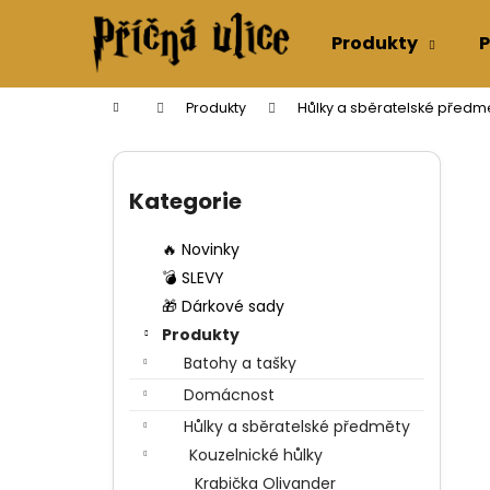
K
Přejít
na
o
Produkty
P
obsah
Zpět
Zpět
š
do
do
í
Domů
Produkty
Hůlky a sběratelské předm
k
obchodu
obchodu
P
o
Přeskočit
s
kategorie
Kategorie
t
r
🔥 Novinky
a
💣 SLEVY
n
🎁 Dárkové sady
n
Produkty
í
Batohy a tašky
p
Domácnost
a
Hůlky a sběratelské předměty
n
Kouzelnické hůlky
e
Krabička Olivander