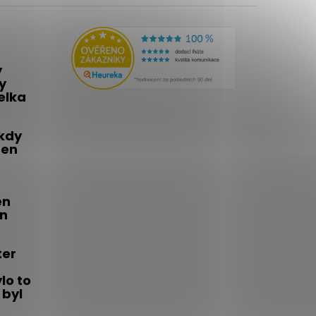
y
y
telka
 kdy
den
én
on
ter
lo to
 byl