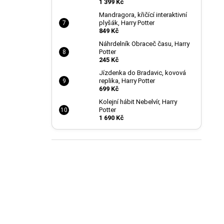
1 399 Kč
Mandragora, křičící interaktivní
plyšák, Harry Potter
849 Kč
Náhrdelník Obraceč času, Harry
Potter
245 Kč
Jízdenka do Bradavic, kovová
replika, Harry Potter
699 Kč
Kolejní hábit Nebelvír, Harry
Potter
1 690 Kč