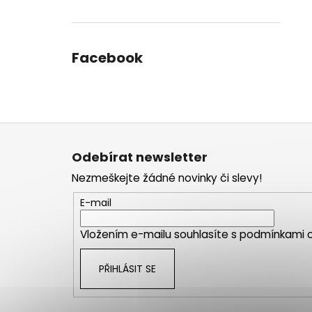
Facebook
Z
á
Odebírat newsletter
p
Nezmeškejte žádné novinky či slevy!
a
t
E-mail
í
Vložením e-mailu souhlasíte s
podmínkami o
PŘIHLÁSIT SE