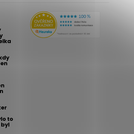
y
y
telka
 kdy
den
én
on
ter
lo to
 byl