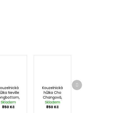
Další
produkt
ouzelnická
Kouzelnická
ůlka Neville
hůlka Cho
ongbottom,
Changová,
arry Potter
Skladem
Harry Potter
Skladem
850 Kč
850 Kč