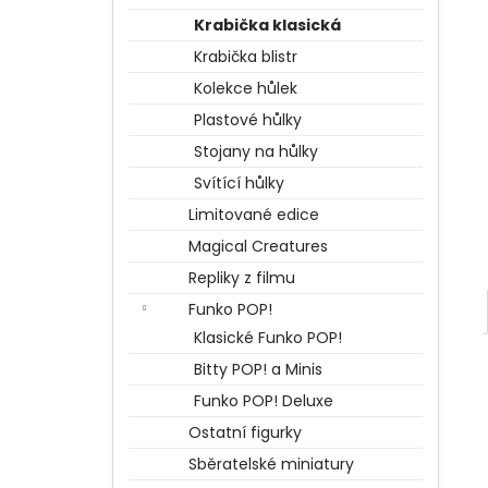
BERTÍKOVY FAZOLKY TISÍCKRÁT JINAK
l
35 G, HARRY POTTER
Krabička klasická
85 Kč
Krabička blistr
Kolekce hůlek
Plastové hůlky
Stojany na hůlky
Svítící hůlky
Limitované edice
Magical Creatures
Repliky z filmu
Funko POP!
Klasické Funko POP!
Bitty POP! a Minis
Funko POP! Deluxe
Ostatní figurky
Sběratelské miniatury