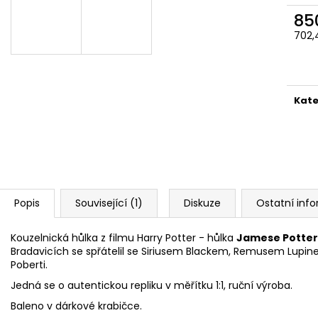
ČOKOLÁDOVÁ ŽABKA 15 G, HARRY
TAJEMNÝ BALÍČEK
POTTER
85
399 Kč
130 Kč
Původně:
499 K
702,
Měr
cena
Kate
Popis
Související (1)
Diskuze
Ostatní inf
Kouzelnická hůlka z filmu Harry Potter - hůlka
Jamese Potter
Bradavicích
se spřátelil se Siriusem Blackem, Remusem Lupi
Poberti.
Jedná se o autentickou repliku v měřítku 1:1, ruční výroba.
Baleno v dárkové krabičce.