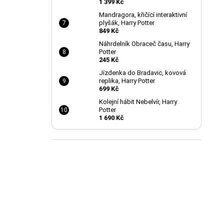
1 399 Kč
Mandragora, křičící interaktivní
plyšák, Harry Potter
849 Kč
Náhrdelník Obraceč času, Harry
Potter
245 Kč
Jízdenka do Bradavic, kovová
replika, Harry Potter
699 Kč
Kolejní hábit Nebelvír, Harry
Potter
1 690 Kč