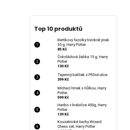
Top 10 produktů
Bertíkovy fazolky tisíckrát jinak
35 g, Harry Potter
85 Kč
Čokoládová žabka 15 g, Harry
Potter
130 Kč
Tajemný balíček z Příčné ulice
399 Kč
Míchací hrnek s hůlkou, Harry
Potter
599 Kč
Haribo v krabičce 450g, Harry
Potter
139 Kč
Kouzelnické šachy Wizard
Chess set, Harry Potter