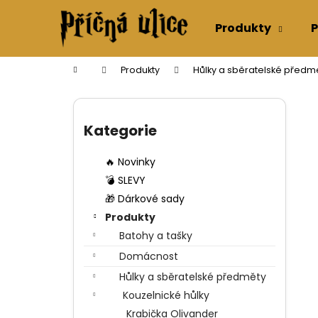
K
Přejít
na
o
Produkty
P
obsah
Zpět
Zpět
š
do
do
í
Domů
Produkty
Hůlky a sběratelské předm
k
obchodu
obchodu
P
o
Přeskočit
s
kategorie
Kategorie
t
r
🔥 Novinky
a
💣 SLEVY
n
🎁 Dárkové sady
n
Produkty
í
Batohy a tašky
p
Domácnost
a
Hůlky a sběratelské předměty
n
Kouzelnické hůlky
e
Krabička Olivander