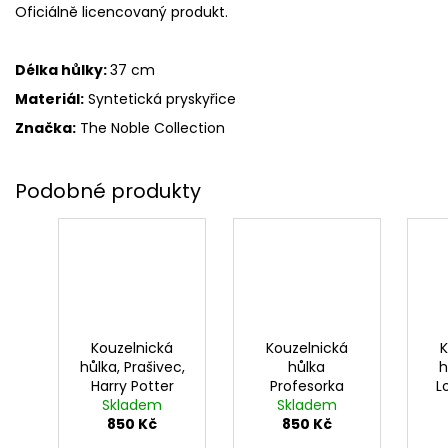
Oficiálně licencovaný produkt.
Délka hůlky:
37 cm
Materiál:
S
yntetická pryskyřice
Značka:
The Noble Collection
Kouzelnická
Kouzelnická
K
hůlka, Prašivec,
hůlka
h
Harry Potter
Profesorka
L
Skladem
Skladem
Pomona
H
850 Kč
Prýtová, Harry
850 Kč
Potter