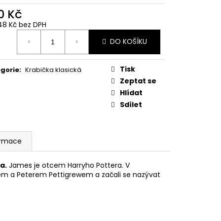
 Z PŘÍČNÉ ULICE
0 Kč
č
48 Kč bez DPH
ná
DO KOŠÍKU
:
Tisk
gorie
:
Krabička klasická
Zeptat se
Hlídat
Sdílet
ormace
a.
James je otcem Harryho Pottera. V
nem a Peterem Pettigrewem a začali se nazývat