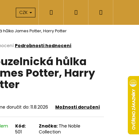
Hledat
Přihlášení
Nákupní
takty
O nás
CZK
á hůlka James Potter, Harry Potter
košík
rné
nocení
Podrobnosti hodnocení
cení
uzelnická hůlka
ktu
mes Potter, Harry
tter
ček.
e doručit do:
11.8.2026
Možnosti doručení
Následující
adem
Kód:
Značka:
The Noble
501
Collection