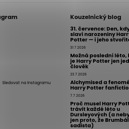
agram
Kouzelnický blog
31. července: Den, kd
slaví narozeniny Harr
Potter — i jeho stvoři
31.7.2026
Možná poslední léto,
je Harry Potter jen je
člověk
23.7.2026
Alchymised a fenom
Sledovat na Instagramu
Harry Potter fanficti
7.7.2026
Proč musel Harry Pot
trávit každé léto u
Dursleyových (a neby
jen proto, že Brumbál
sadista)