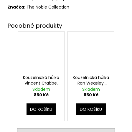
Značka:
The Noble Collection
Kouzelnická hůlka
Kouzelnická hůlka
Vincent Crabbe,
Ron Weasley,
Harry Potter
Harry Potter
Skladem
Skladem
850 Kč
850 Kč
DO KOŠÍKU
DO KOŠÍKU