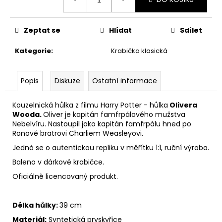
č
cena:
u
j
Zeptat se
Hlídat
Sdílet
e
m
Kategorie
:
Krabička klasická
e
Popis
Diskuze
Ostatní informace
TAJEMNÝ
BALÍČEK
Z
Kouzelnická hůlka z filmu Harry Potter - hůlka
Olivera
PŘÍČNÉ
Wooda.
Oliver je kapitán famfrpálového mužstva
ULICE
Nebelvíru. Nastoupil jako kapitán famfrpálu hned po
399
Ronově bratrovi Charliem Weasleyovi.
Kč
Jedná se o autentickou repliku v měřítku 1:1, ruční výroba.
Původně:
499
Baleno v dárkové krabičce.
Kč
Oficiálně licencovaný produkt.
Délka hůlky:
39
cm
Materiál:
S
yntetická pryskyřice