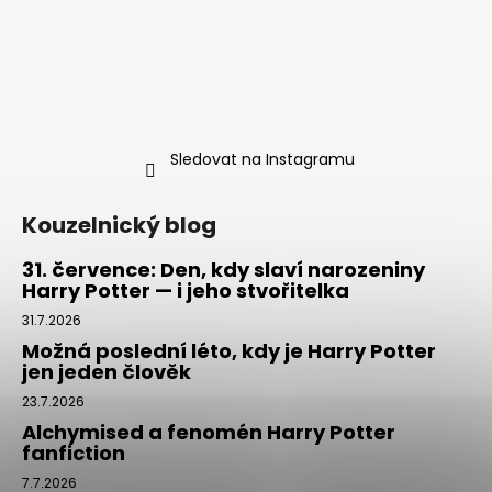
Sledovat na Instagramu
Kouzelnický blog
31. července: Den, kdy slaví narozeniny
Harry Potter — i jeho stvořitelka
31.7.2026
Možná poslední léto, kdy je Harry Potter
jen jeden člověk
23.7.2026
Alchymised a fenomén Harry Potter
fanfiction
7.7.2026