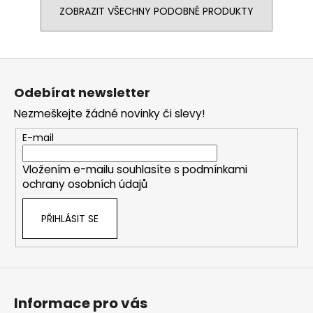
ZOBRAZIT VŠECHNY PODOBNÉ PRODUKTY
Z
á
Odebírat newsletter
p
Nezmeškejte žádné novinky či slevy!
a
t
E-mail
í
Vložením e-mailu souhlasíte s
podmínkami
ochrany osobních údajů
PŘIHLÁSIT SE
Informace pro vás