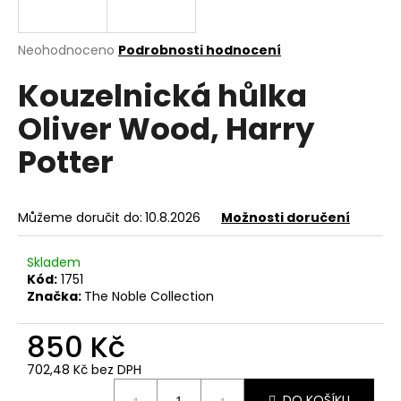
a
j
Průměrné
Neohodnoceno
Podrobnosti hodnocení
í
hodnocení
Kouzelnická hůlka
produktu
t
je
?
Oliver Wood, Harry
0,0
z
Potter
5
hvězdiček.
HLEDAT
Můžeme doručit do:
10.8.2026
Možnosti doručení
Skladem
Kód:
1751
D
Značka:
The Noble Collection
o
p
850 Kč
o
r
702,48 Kč bez DPH
u
Měrná
DO KOŠÍKU