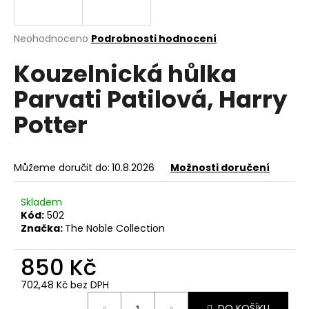
a
j
Průměrné
Neohodnoceno
Podrobnosti hodnocení
í
hodnocení
Kouzelnická hůlka
produktu
t
je
?
Parvati Patilová, Harry
0,0
z
Potter
5
hvězdiček.
HLEDAT
Můžeme doručit do:
10.8.2026
Možnosti doručení
Skladem
Kód:
502
D
Značka:
The Noble Collection
o
p
850 Kč
o
r
702,48 Kč bez DPH
u
Měrná
DO KOŠÍKU