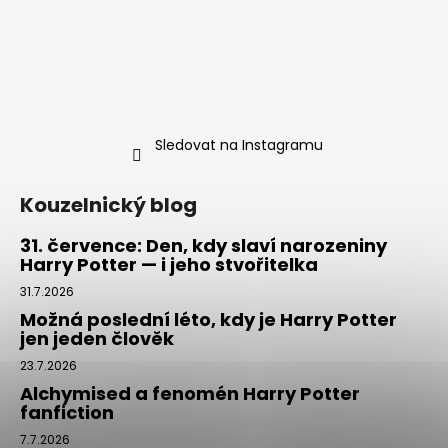
Sledovat na Instagramu
Kouzelnický blog
31. července: Den, kdy slaví narozeniny
Harry Potter — i jeho stvořitelka
31.7.2026
Možná poslední léto, kdy je Harry Potter
jen jeden člověk
23.7.2026
Alchymised a fenomén Harry Potter
fanfiction
7.7.2026