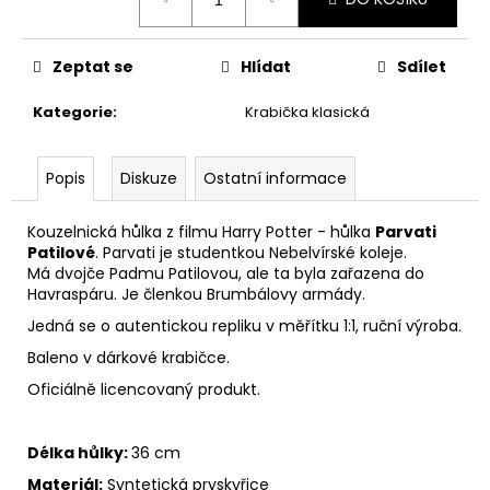
č
cena:
u
j
Zeptat se
Hlídat
Sdílet
e
m
Kategorie
:
Krabička klasická
e
Popis
Diskuze
Ostatní informace
BERTÍKOVY
FAZOLKY
TISÍCKRÁT
Kouzelnická hůlka z filmu Harry Potter - hůlka
Parvati
JINAK
Patilové
. Parvati je studentkou Nebelvírské koleje.
35
Má
dvojče Padmu Patilovou, ale ta byla zařazena do
G,
Havraspáru. Je
členkou Brumbálovy armády.
HARRY
POTTER
Jedná se o autentickou repliku v měřítku 1:1, ruční výroba.
85
Baleno v dárkové krabičce.
Kč
Oficiálně licencovaný produkt.
Délka hůlky:
36 cm
Materiál:
S
yntetická pryskyřice