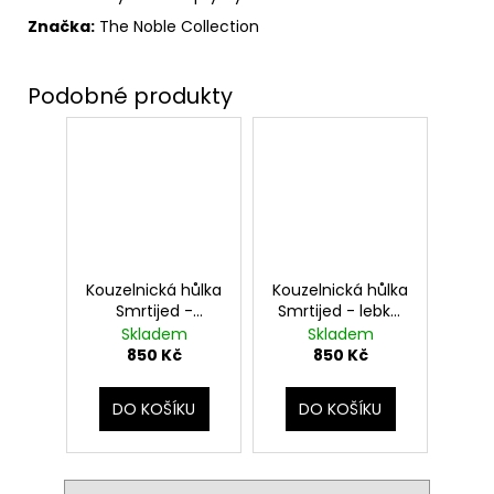
Značka:
The Noble Collection
Kouzelnická hůlka
Kouzelnická hůlka
Smrtijed -
Smrtijed - lebka,
hřebec, Harry
Harry Potter
Skladem
Skladem
Potter
850 Kč
850 Kč
DO KOŠÍKU
DO KOŠÍKU